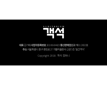
대표
김기태
사업자등록번호
101-86-84423
통신판매업신고
제01-2602호
주소
서울특별시 중구 중림로 27 가톨릭출판사 신관 5층 '월간객석'
Copyright 2018. 객석 컴퍼니