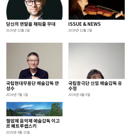
당신의 연말을 채워줄 무대
ISSUE & NEWS
2019년 12월 2일
2019년 12월 2일
국립현대무용단 예술감독 안
국립창극단 신임 예술감독 유
성수
수정
2019년 7월 1일
2019년 6월 9일
첼암제 음악제 예술감독 이고
르 페트루솁스키
2019년 4월 15일