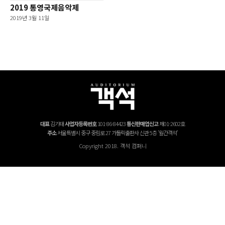
2019 통영국제음악제
2019년 3월 11일
대표
김기태
사업자등록번호
101-86-84423
통신판매업신고
제01-2602호
주소
서울특별시 중구 중림로 27 가톨릭출판사 신관 5층 '월간객석'
Copyright 2018. 객석 컴퍼니