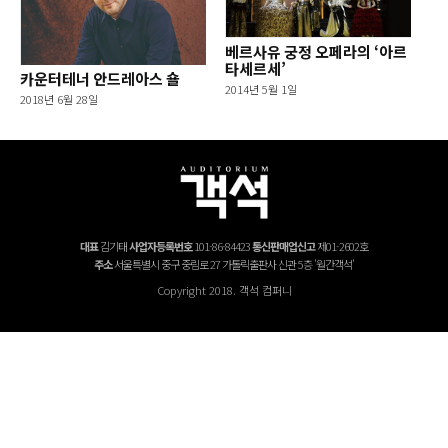
베르사유 궁정 오페라의 ‘아르
타세르세’
카운터테너 안드레아스 숄
2014년 5월 1일
2018년 6월 28일
대표
김기태
사업자등록번호
101-86-84423
통신판매업신고
제01-2602호
주소
서울특별시 중구 중림로 27 가톨릭출판사 신관 5층 '월간객석'
Copyright 2018. 객석 컴퍼니