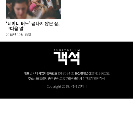
‘레이디 버드’ 끝나지 않은 끝,
그다음 말
2018년 10월 15일
대표
김기태
사업자등록번호
101-86-84423
통신판매업신고
제01-2602호
주소
서울특별시 중구 중림로 27 가톨릭출판사 신관 5층 '월간객석'
Copyright 2018. 객석 컴퍼니