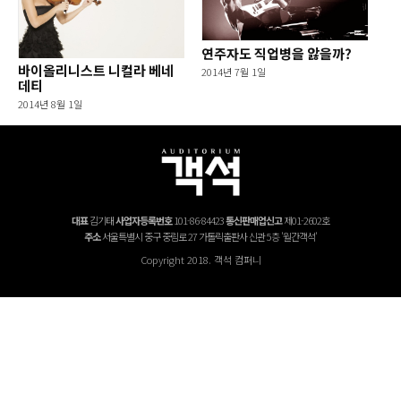
연주자도 직업병을 앓을까?
바이올리니스트 니컬라 베네
2014년 7월 1일
데티
2014년 8월 1일
대표
김기태
사업자등록번호
101-86-84423
통신판매업신고
제01-2602호
주소
서울특별시 중구 중림로 27 가톨릭출판사 신관 5층 '월간객석'
Copyright 2018. 객석 컴퍼니