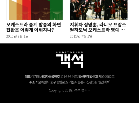
오케스트라 중계 방송의 화면
지휘자 정명훈, 라디오 프랑스
전환은 어떻게 이뤄지나?
필하모닉 오케스트라 명예 음
악감독 추대 외
2015년 9월 1일
2015년 7월 1일
대표
김기태
사업자등록번호
101-86-84423
통신판매업신고
제01-2602호
주소
서울특별시 중구 중림로 27 가톨릭출판사 신관 5층 '월간객석'
Copyright 2018. 객석 컴퍼니