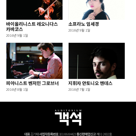
바이올리니스트 레오니다스
소프라노 임세경
카바코스
2016년 9월 1일
2016년 9월 1일
피아니스트 벤저민 그로브너
지휘자 안토니오 멘데스
2016년 8월 1일
2016년 7월 1일
대표
김기태
사업자등록번호
101-86-84423
통신판매업신고
제01-2602호