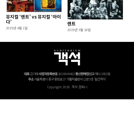
뮤지컬 ‘렌트’ vs 뮤지컬 ‘아이
다’
렌트
2019년 4월 1일
2019년 3월 18일
대표
김기태
사업자등록번호
101-86-84423
통신판매업신고
제01-2602호
주소
서울특별시 중구 중림로 27 가톨릭출판사 신관 5층 '월간객석'
Copyright 2018. 객석 컴퍼니