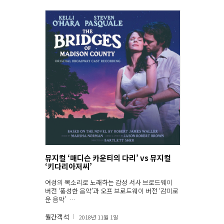
스’ ‘타잔’ 등 애니메이션 필름으로 10여 년간 이어
온 디즈니 르네상스가 무대에서까지 재현되기
는 쉽지 않으리라는 우려 때문이었다. 하지
만 1994년 ‘미녀와 야수’를 시작으로 ‘라이
온 킹’ ‘아이다’ ‘타잔’ ‘인어공주’ ‘메리 포핀스’ ‘뉴
시즈’ ‘알라딘’ 등을 꾸준히 제작하며 디즈니 뮤지
컬은 독보적인 색깔을 확보했고, 명실상부 브로드
웨이의 가장 영향력 있는 프로듀서로 자리 잡았
다. 본 글에서 소개할 추천 음반은 디즈니의 영역
을 확장한 두 편의 뮤지컬 음반이다. 애니메이션
을 무대로 옮긴 디즈니의 첫 번째 마법 1994년 4
월 첫선을 보인 뮤지컬 ‘미녀와 야수
(Beauty and the Beast)’는 1991년 개봉한 동명
의 애니메이션을 무대로 옮긴 디즈니의 첫 브로드
웨이 작품이다. 호기심 많고 용감한 소녀 벨과 마
법에 걸려 야수로 변한 왕자의 우연한 만남과 운명
적인 사랑을 그리고 있는 줄거리는 같지만, 뮤지컬
에는 새롭게 추가된 음악으로 한층 풍성함을 더했
뮤지컬 ‘매디슨 카운티의 다리’ vs 뮤지컬
다. 작곡가 알란 멘켄과 작사가 하워드 애쉬먼
‘키다리아저씨’
이 함께 작업한 애니메이션은 1992년 아카데미 시
상식에서 음악상과 주제가상, 골든글로브 어워드
여성의 목소리로 노래하는 감성 서사 브로드웨이
에서 작품상·음악상·주제가상 등을 석권한 바 있
버전 ‘풍성한 음악’과 오프 브로드웨이 버전 ‘감미로
다. 브로드웨이 무대를 위해서는 애니메이션 제
운 음악’ …
작 도중 사망한 애쉬먼을 대신해 팀 라이스가 새롭
게 합류해 멘켄과 함께 6곡을 추가로 작업하였
월간객석
2018년 11월 1일
다. 공연계의 우려 섞인 시선을 감지하고 있는 창