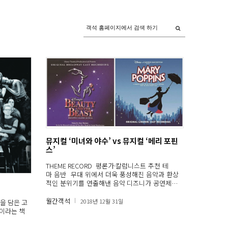
뮤지컬 ‘미녀와 야수’ vs 뮤지컬 ‘메리 포핀
스’
THEME RECORD 평론가·칼럼니스트 추천 테
마 음반 무대 위에서 더욱 풍성해진 음악과 환상
적인 분위기를 연출해낸 음악 디즈니가 공연제
작 법인인 디즈니 시어트리컬을 설립하고 브로드
웨이에 본격 진출할 의사를 밝혔을 때, 많은 공
월간객석
2018년 12월 31일
을 담은 고
연 관계자는 환영의 인사보다는 걱정 어린 시선
이라는 책
을 먼저 보냈다. 1989년 선보인 ‘인어공주’를 시작
으로 ‘미녀와 야수’ ‘알라딘’ ‘라이온 킹’ ‘포카혼타