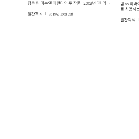
잡은 린 마누엘 미란다의 두 작품 2008년 ‘인 더…
범 vs 리
를 사용하
월간객석
2019년 10월 2일
월간객석