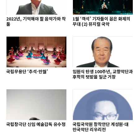
2022년, 기억해야 할 음악가와 작
1월 ‘객석’ 기자들이 꼽은 화제의
품
무대 (2) 뮤지컬 국악
국립무용단 ‘추석·만월’
임원식 탄생 100주년, 교향악단과
후학의 텃밭을 일군 거장
국립창극단 신임 예술감독 유수정
국립국악원 창작안단 계성원·대
만국악단 리우리전