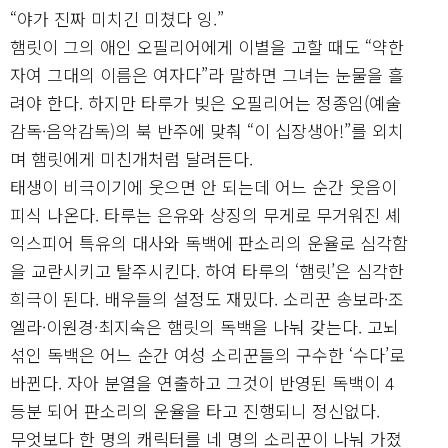
“야가 진짜 미치긴 미쳤다 잉.”
햄릿이 그의 애인 오필리어에게 이별을 고할 때도 “약한
자여 그대의 이름은 여자다”라 말하면 그녀는 눈물을 흘
려야 한다. 하지만 타루가 빚은 오필리어는 정종임(예술
감독·음악감독)의 북 반주에 맞춰 “이 십장생아!”를 외치
며 햄릿에게 미친개처럼 달려든다.
태생이 비극이기에 웃으면 안 되는데 어느 순간 웃음이
피식 나온다. 타루는 은유와 상징의 무게로 무거워진 셰
익스피어 특유의 대사와 독백에 판소리의 운율로 심각함
을 교란시키고 탈주시킨다. 하여 타루의 ‘햄릿’은 심각한
희극이 된다. 배우들의 설정도 재밌다. 소리꾼 송보라·조
엘라·이원경·최지숙은 햄릿의 독백을 나눠 갖는다. 고뇌
섞인 독백은 어느 순간 여성 소리꾼들의 구수한 ‘수다’로
바뀐다. 자아 분열을 연출하고 그것이 반영된 독백이 4
등분 되어 판소리의 운율을 타고 진행되니 정신없다.
무엇보다 한 명의 캐릭터를 네 명의 소리꾼이 나눠 가졌