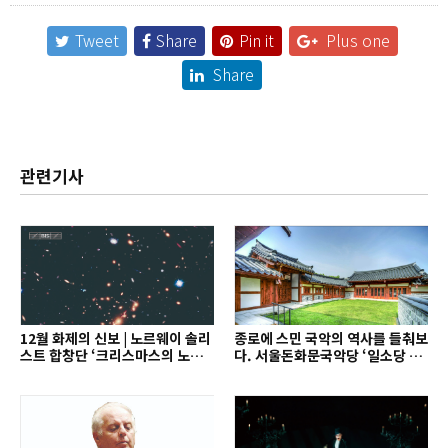
Tweet
Share
Pin it
Plus one
Share
관련기사
12월 화제의 신보 | 노르웨이 솔리
종로에 스민 국악의 역사를 들춰보
스트 합창단 ‘크리스마스의 노래’
다. 서울돈화문국악당 ‘일소당 음
외
악회’