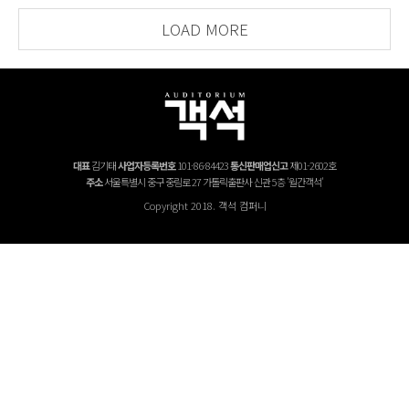
LOAD MORE
대표
김기태
사업자등록번호
101-86-84423
통신판매업신고
제01-2602호
주소
서울특별시 중구 중림로 27 가톨릭출판사 신관 5층 '월간객석'
Copyright 2018. 객석 컴퍼니