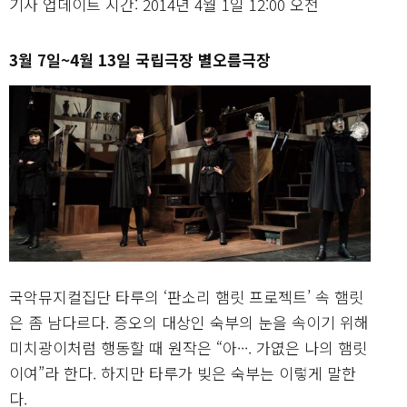
기사 업데이트 시간: 2014년 4월 1일 12:00 오전
3월 7일~4월 13일 국립극장 별오름극장
국악뮤지컬집단 타루의 ‘판소리 햄릿 프로젝트’ 속 햄릿
은 좀 남다르다. 증오의 대상인 숙부의 눈을 속이기 위해
미치광이처럼 행동할 때 원작은 “아···. 가엾은 나의 햄릿
이여”라 한다. 하지만 타루가 빚은 숙부는 이렇게 말한
다.