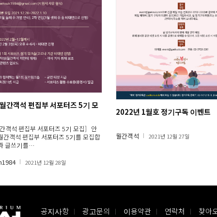
년 월간객석 편집부 서포터즈 5기 모
2022년 1월호 정기구독 이벤트
 월간객석 편집부 서포터즈 5기 모집] 안
월간객석
2021년 12월 27일
월간객석 편집부 서포터즈 5기를 모집합
연과 글쓰기를…
m1984
2021년 12월 28일
공지사항
광고문의
이용약관
연락처
찾아