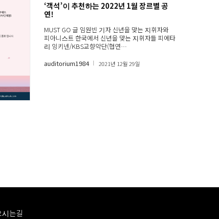
‘객석’이 추천하는 2022년 1월 장르별 공
연!
MUST GO 글 임원빈 기자 신년을 맞는 지휘자와
피아니스트 한국에서 신년을 맞는 지휘자들 피에타
리 잉키넨/KBS교향악단(협연…
auditorium1984
2021년 12월 29일
오시는길