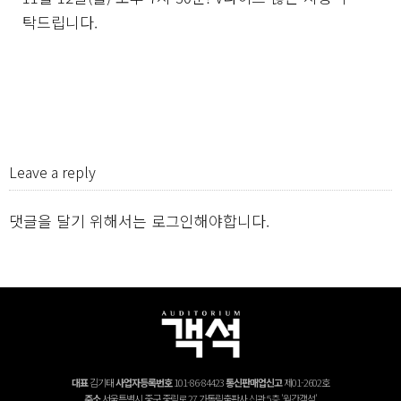
탁드립니다.
Leave a reply
댓글을 달기 위해서는
로그인
해야합니다.
대표
김기태
사업자등록번호
101-86-84423
통신판매업신고
제01-2602호
주소
서울특별시 중구 중림로 27 가톨릭출판사 신관 5층 '월간객석'