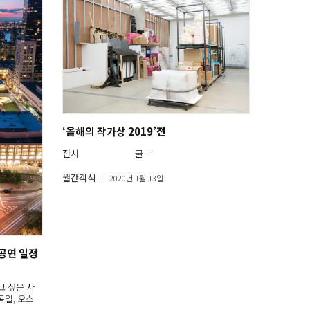
‘올해의 작가상 2019’전
전시 글…
월간객석
2020년 1월 13일
 공연 일정
고 싶은 사
독일, 오스