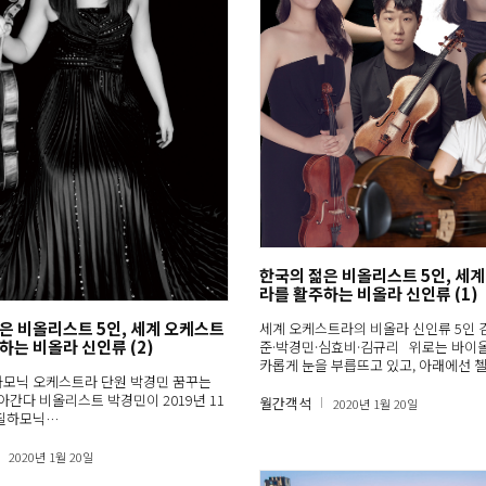
한국의 젊은 비올리스트 5인, 세
라를 활주하는 비올라 신인류 (1)
은 비올리스트 5인, 세계 오케스트
세계 오케스트라의 비올라 신인류 5인 
하는 비올라 신인류 (2)
준·박경민·심효비·김규리 위로는 바이
카롭게 눈을 부릅뜨고 있고, 아래에선 
하모닉 오케스트라 단원 박경민 꿈꾸는
닮아간다 비올리스트 박경민이 2019년 11
월간객석
2020년 1월 20일
 필하모닉…
2020년 1월 20일