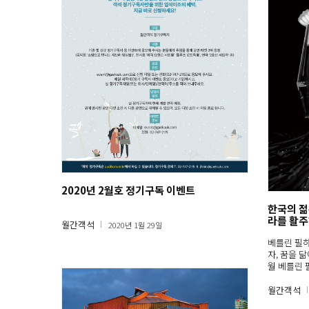
2020년 2월호 정기구독 이벤트
한국의 젊
라를 활주
월간객석
2020년 1월 29일
베를린 필
자, 꿈을 
월 베를린
월간객석