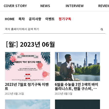
COVER STORY
NEWS
INTERVIEW
REVIE
HOME
목차
공지사항
이벤트
정기구독
[월:]
2023년 06월
2023년 7월호 정기구독 이벤
6월을 수놓을 3인 3색의 바이
트
올리니스트, 랜들 구스비, 송
지원, 윤소영
2023년 6월 26일
2023년 6월 5일