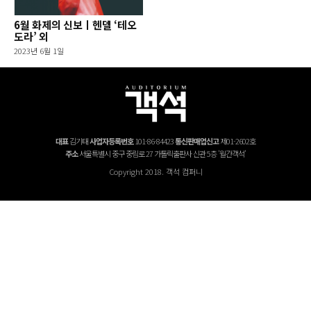
6월 화제의 신보ㅣ헨델 ‘테오
도라’ 외
2023년 6월 1일
대표
김기태
사업자등록번호
101-86-84423
통신판매업신고
제01-2602호
주소
서울특별시 중구 중림로 27 가톨릭출판사 신관 5층 '월간객석'
Copyright 2018. 객석 컴퍼니