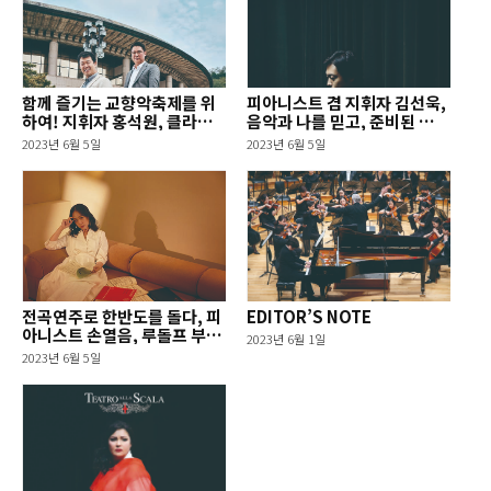
함께 즐기는 교향악축제를 위
피아니스트 겸 지휘자 김선욱,
하여! 지휘자 홍석원, 클라리
음악과 나를 믿고, 준비된 선
네티스트 조인혁
밟기
2023년 6월 5일
2023년 6월 5일
전곡연주로 한반도를 돌다, 피
EDITOR’S NOTE
아니스트 손열음, 루돌프 부흐
2023년 6월 1일
빈더
2023년 6월 5일