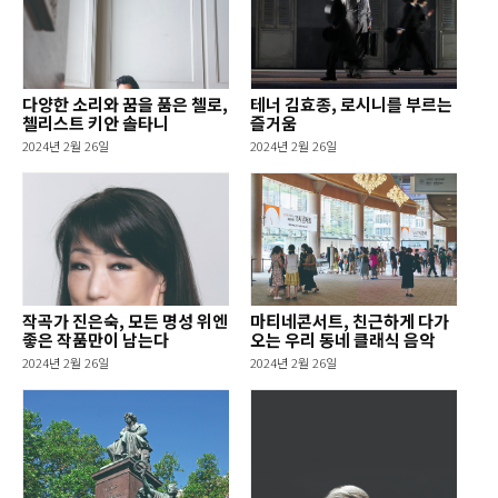
다양한 소리와 꿈을 품은 첼로,
테너 김효종, 로시니를 부르는
첼리스트 키안 솔타니
즐거움
2024년 2월 26일
2024년 2월 26일
작곡가 진은숙, 모든 명성 위엔
마티네콘서트, 친근하게 다가
좋은 작품만이 남는다
오는 우리 동네 클래식 음악
2024년 2월 26일
2024년 2월 26일