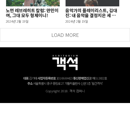
노먼 레브레히트 칼럼: 만민이
음악가의 플레이리스트, 김대
여, 그대 모두 형제이니!
진: 내 음악을 결정지은 세 개
의 음반
2024년 2월 19일
2024년 2월 19일
LOAD MORE
대표
김기태
사업자등록번호
101-86-84423
통신판매업신고
제01-2602호
주소
서울특별시 중구 중림로 27 가톨릭출판사 신관 5층 '월간객석'
Copyright 2018. 객석 컴퍼니