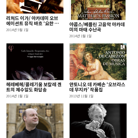
리처드 이가/ 아카데미 오브
에이션트 뮤직 바흐 ‘요한 수난
야콥스/베를린 고음악 아카데
곡’
미의 마태 수난곡
2014년 5월 1일
2014년 1월 1일
헤레베헤/콜레기움 보칼레 겐
안토니오 데 카베손 ‘오브라스
트의 제수알도 화답송
데 무지카’ 작품집
2014년 1월 1일
2013년 11월 1일