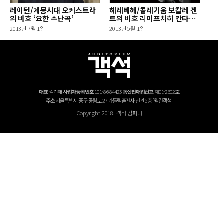
레이턴/계몽시대 오케스트라
헤레베헤/콜레기움 보칼레 겐
의 바흐 ‘요한 수난곡’
트의 바흐 라이프치히 칸타타
들
2013년 7월 1일
2013년 5월 1일
대표
김기태
사업자등록번호
101-86-84423
통신판매업신고
제01-2602호
주소
서울특별시 중구 중림로 27 가톨릭출판사 신관 5층 '월간객석'
Copyright 2018. 객석 컴퍼니