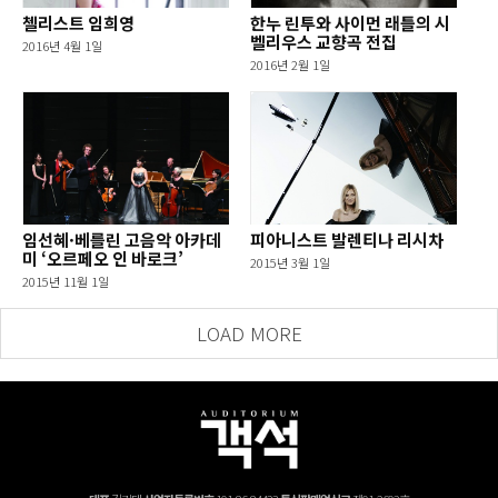
첼리스트 임희영
한누 린투와 사이먼 래틀의 시
벨리우스 교향곡 전집
2016년 4월 1일
2016년 2월 1일
임선혜·베를린 고음악 아카데
피아니스트 발렌티나 리시차
미 ‘오르페오 인 바로크’
2015년 3월 1일
2015년 11월 1일
LOAD MORE