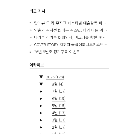
최근 기사
랑데뷰 드 라 무지크 페스티벌 예술감독 피아니스트 김혜진, 5년간의 여정을 돌아보며
연출가 김지선 & 배우 김조민, 너와 나를 위한 ‘모두의 숲’에서 만나는 동심
바리톤 김기훈 & 최인식, 바그너를 향한 ‘반지 원정대’를 앞두고
COVER STORY 지휘자·국립심포니오케스트라 제8대 음악감독 로베르토 아바도
26년 8월호 정기구독 이벤트
아카이브
▼
2026
(123)
▼
8월
(4)
►
7월
(17)
►
6월
(19)
►
5월
(15)
►
4월
(17)
►
3월
(17)
►
2월
(17)