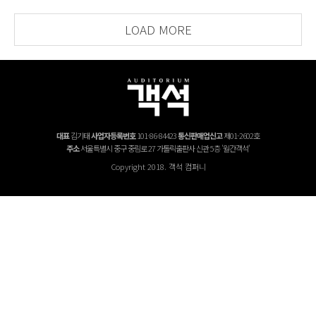
LOAD MORE
대표
김기태
사업자등록번호
101-86-84423
통신판매업신고
제01-2602호
주소
서울특별시 중구 중림로 27 가톨릭출판사 신관 5층 '월간객석'
Copyright 2018. 객석 컴퍼니