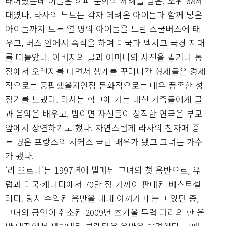
태어났는데 이들은 히피 문화의 세례를 받은, 소위 68세
대였다. 라사의 부모는 각자 데려온 아이들과 함께 낳은
아이들까지 모두 열 명의 아이들을 노란 스쿨버스에 태
우고, 버스 안에서 숙식을 하며 미국과 멕시코 국경 지대
를 떠돌았다. 아버지의 글과 어머니의 사진을 팔거나 농
장에서 오렌지를 따면서 생계를 꾸려나간 형제들은 경제
적으로는 궁핍했을지언정 문화적으로는 매우 풍족한 성
장기를 보냈다. 라사는 학교에 가는 대신 가족들에게 글
과 음악을 배우고, 밤이면 자신들이 창작한 연극을 부모
앞에서 상연하기도 했다. 자연스럽게 라사의 친자매 중
두 명은 프랑스의 서커스 극단 배우가 됐고 그녀는 가수
가 됐다.
‘라 요로나’는 1997년에 발매된 그녀의 첫 음반으로, 유
럽과 미국·캐나다에서 70만 장 가까이 판매된 베스트셀
러다. 당시 수입된 음반을 내내 아껴가며 듣고 있던 중,
그녀의 공연이 취소된 2009년 초겨울 무렵 파리의 한 음