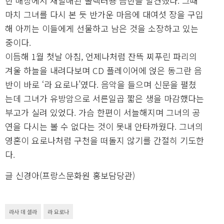
반 매장에서 재발매된 콜렉터용 음반을 발견했다. 그때
마치 그녀를 다시 본 듯 반가운 마음에 대여섯 장을 구입
해 아끼는 이들에게 선물하고 남은 것을 소장하고 있는
중이다.
이듬해 1월 첫날 아침, 언제나처럼 잔뜩 찌푸린 파리의
겨울 하늘을 내려다보며 CD 플레이어에 얹은 동그란 음
반이 바로 ‘라 요로나’였다. 음악을 들으며 신문을 펼쳤
는데 그녀가 유방암으로 서른일곱 짧은 생을 마감했다는
부고가 실려 있었다. 가슴 한편이 서늘해지며 그녀의 공
연을 다시는 볼 수 없다는 것이 못내 안타까웠다. 그녀의
영혼이 요로나처럼 구천을 떠돌지 않기를 간절히 기도한
다.
글 신경아(프랑스문화원 홍보담당관)
라사 데 셀라
라 요로나