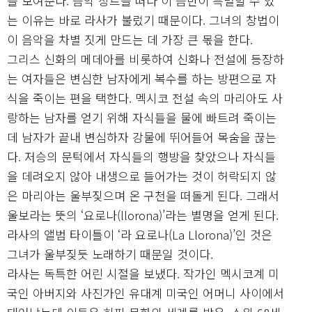
를 보여준다. 음악 장르를 떠나 이 음반이 특별할 수 있
는 이유는 바로 라사가 불렀기 때문이다. 그녀의 창법이
이 음악을 차별 짓게 만드는 데 가장 큰 몫을 한다.
그리스 신화의 메데아를 비롯하여 신화나 전설에 등장하
는 여자들은 변심한 남자에게 복수를 하는 방편으로 자
식을 죽이는 편을 택한다. 멕시코 전설 속의 마리아도 사
랑하는 남자를 얻기 위해 자식들을 물에 빠트려 죽이는
데 남자가 끝내 변심하자 강물에 뛰어들어 목숨을 끊는
다. 저승의 문턱에서 자식들의 행방을 찾았으나 자식들
을 데려오지 않아 내생으로 들어가는 것이 허락되지 않
은 마리아는 울부짖으며 온 구천을 떠돌게 된다. 그래서
울보라는 뜻의 ‘요로나(llorona)’라는 별명을 얻게 된다.
라사의 앨범 타이틀이 ‘라 요로나(La Llorona)’인 것은
그녀가 울부짖듯 노래하기 때문일 것이다.
라사는 독특한 어린 시절을 보냈다. 작가인 멕시코계 미
국인 아버지와 사진가인 유대계 미국인 어머니 사이에서