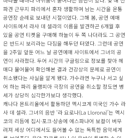
바라볼 때마다 아쉬움이 묻어나는 음반이 있다. 몇 해 전
파견 근무지 파리에서 혼자 생활하며 남는 시간을 온통
공연장 순례로 보내던 시절이었다. 그해 봄, 공연 예매
사이트에서 라사 데 셀라의 이름을 발견하곤 6개월 후
있을 공연 티켓을 구매해 하늘이 두 쪽 나더라도 그 공연
은 반드시 보리라는 다짐을 해두던 터였다. 그런데 공연
을 2주일 앞둔 어느 날 공연예매 사이트에서 그녀의 공
연이 사라졌다. 두어 시간의 구글링으로 정보를 찾아 헤
매다 물어물어 확인해본 결과 건강상의 문제로 공연이
취소됐다는 사실을 알게 됐다. 가수라면 누구나 서고 싶
어 하는 파리 올랭피아 극장의 공연을 취소할 정도면 병
세가 상당히 심각한가보다 생각했다.
캐나다 몬트리올에서 활동하던 멕시코계 미국인 가수 라
사 데 셀라. 그녀의 음반 ‘라 요로나(La Llorona)’는 멕시
코의 리듬에 집시·포크·샹송에 에스파냐어 보컬이 버무
려져 세상 어디에서도 들어볼 수 없는 독특한 음악세계