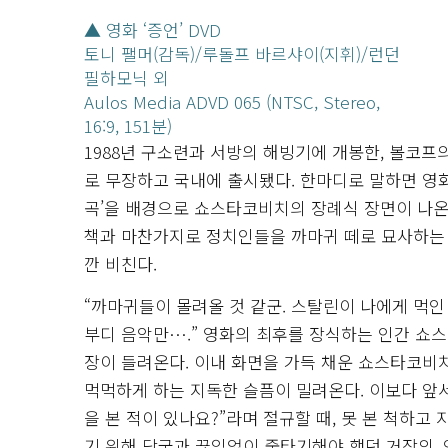
▲ 영화 ‘증언’ DVD
토니 팰머(감독)/루돌프 바르샤이(지휘)/런던
필하모닉 외
Aulos Media ADVD 065 (NTSC, Stereo,
16:9, 151분)
1988년 구소련과 서방의 해빙기에 개봉한, 볼코프
로 무장하고 국내에 출시됐다. 한마디로 말하면 영
곡’을 배경으로 쇼스타코비치의 장례식 장면이 나온다
책과 마찬가지로 정치인들을 까마귀 떼로 묘사하는
깐 비친다.
“까마귀들이 몰려올 것 같군. 스탈린이 나에게 먹인
부디 음악만….” 영화의 최후를 장식하는 인간 쇼스
장이 들려온다. 이내 화면을 가득 채운 쇼스타코비
먹먹하게 하는 지독한 슬픔이 밀려온다. 이보다 앞서
을 본 적이 있나요?”라며 절규할 때, 못 본 척하
기 위해 당국과 끊임없이 줄타기해야 했던 거장의, 