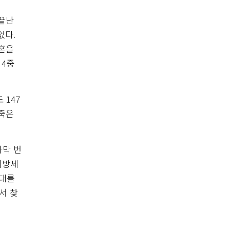
 끝난
없다.
영혼을
 4중
 147
 죽은
자막 번
서방세
시대를
서 찾