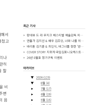
최근 기사
대해서
랑데뷰 드 라 무지크 페스티벌 예술감독 피아니스트 김혜진, 5년간의 여정을 돌아보며
바쳤고
연출가 김지선 & 배우 김조민, 너와 나를 위한 ‘모두의 숲’에서 만나는 동심
바리톤 김기훈 & 최인식, 바그너를 향한 ‘반지 원정대’를 앞두고
COVER STORY 지휘자·국립심포니오케스트라 제8대 음악감독 로베르토 아바도
이리나
26년 8월호 정기구독 이벤트
스란히
아카이브
을 할
▼
2026
(123)
▼
8월
(4)
을 비
►
7월
(17)
 주변
►
6월
(19)
의 음
►
5월
(15)