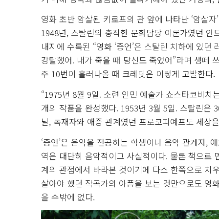
영화 초반 암살된 키로프의 관 앞에 나타난 ‘암살자
1948년, 스탈린의 충직한 문화담당 이론가였던 안
내지에 수록된 “영화 ‘증언’은 스탈린 치하에 있던
강탈했어. 내가 죽을 때 당신도 죽었어”라며 생떼 
주 10번이 흘러나올 때 크레딧은 이렇게 고발한다.
“1975년 8월 9일. 소련 인민 예술가 쇼스타코비치는
개의 작품을 완성했다. 1953년 3월 5일. 스탈린은
날, 독재자와 애증 관계였던 프로코피예프도 세상을
‘증언’은 음악을 전공하는 학생이나 음악 관계자, 
역은 대단히 음악적이고 사실적이다. 물론 책으로 먼
계의 관점에서 바라본 것이기에 다소 한쪽으로 치우친
살아야 했던 작곡가의 아픔을 보는 것만으로도 영화
을 수밖에 없다.