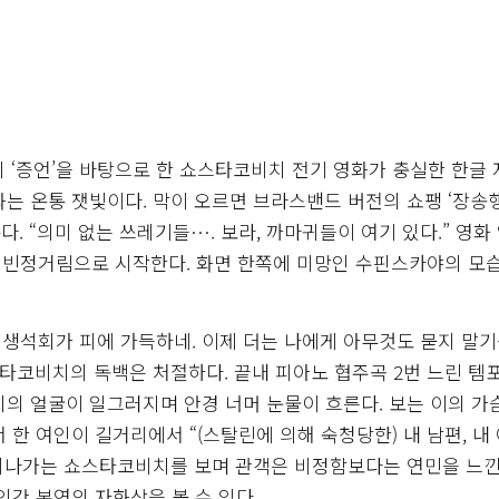
의 ‘증언’을 바탕으로 한 쇼스타코비치 전기 영화가 충실한 한글
화는 온통 잿빛이다. 막이 오르면 브라스밴드 버전의 쇼팽 ‘장송
. “의미 없는 쓰레기들…. 보라, 까마귀들이 여기 있다.” 영화
 빈정거림으로 시작한다. 화면 한쪽에 미망인 수핀스카야의 모
 생석회가 피에 가득하네. 이제 더는 나에게 아무것도 묻지 말기
타코비치의 독백은 처절하다. 끝내 피아노 협주곡 2번 느린 템
치의 얼굴이 일그러지며 안경 너머 눈물이 흐른다. 보는 이의 가
 한 여인이 길거리에서 “(스탈린에 의해 숙청당한) 내 남편, 내
고 지나가는 쇼스타코비치를 보며 관객은 비정함보다는 연민을 느낀
인간 본연의 자화상을 볼 수 있다.