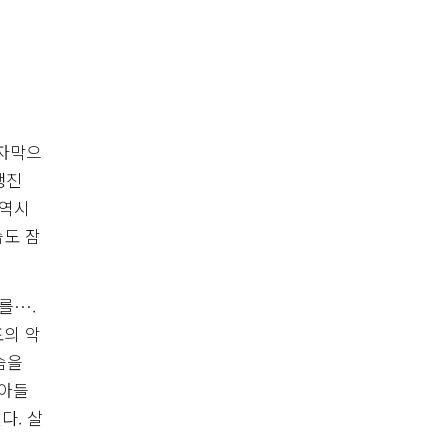
 자막으
행진
 역시
습도 잠
를….
포의 악
슴을
 아들
다. 살