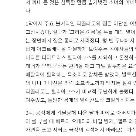
서 꺼내 든 것은 섬뜩할 만큼 벌거벗긴 소녀의 마
다.
1막에서 주요 볼거리인 리골레토의 집은 아담한 이동
고정시켰다. 질다가 ‘그리운 이름’을 부를 때의 별
는 장면에서 집은 통째로 사라졌다. 텅 빈 무대에서
답게 아크로배틱을 아찔하게 보여주는 곡예사들의 연
바리톤 디미트리스 틸리아코스를 제외하고 온전히 
테너가 약하다’라는 관념을 깨고 파벨 발루친은 
베찰라에 필적하는 목소리로 갈채를 받았다. 발루친
의 니나 미나샨은 리릭 소프라노까지 뻗치는 질감 
리골레토는 틸리아코스가 비교적 무난하게 불렀다.
여주었고, 늘씬한 몸매의 알렉산드라 코발레비치는 
2막, 공작에게 겁탈당해 나온 딸과 피에로 아버지가
아’를 부를 때 베르디 오페라의 비밀 병기, ‘첼로’
가면을 쓰고 서커스 극장의 객석에서 바라보는 가