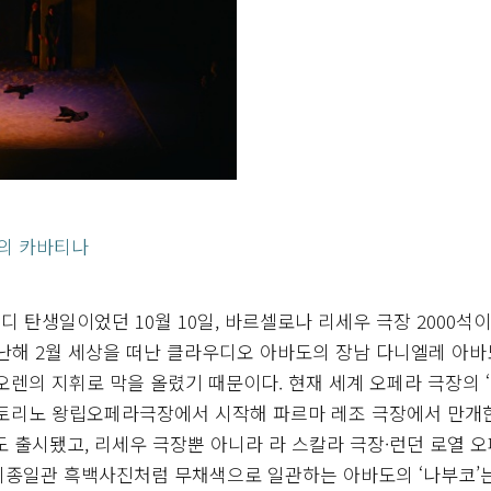
막의 카바티나
 탄생일이었던 10월 10일, 바르셀로나 리세우 극장 2000석이
난해 2월 세상을 떠난 클라우디오 아바도의 장남 다니엘레 아바
오렌의 지휘로 막을 올렸기 때문이다. 현재 세계 오페라 극장의 
 토리노 왕립오페라극장에서 시작해 파르마 레조 극장에서 만개
출시됐고, 리세우 극장뿐 아니라 라 스칼라 극장·런던 로열 
시종일관 흑백사진처럼 무채색으로 일관하는 아바도의 ‘나부코’