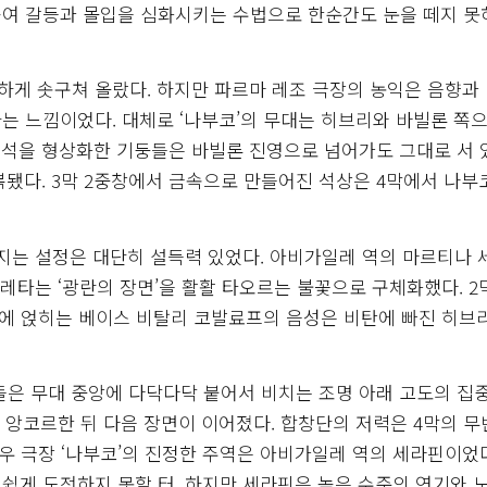
높여 갈등과 몰입을 심화시키는 수법으로 한순간도 눈을 떼지 못
게 솟구쳐 올랐다. 하지만 파르마 레조 극장의 농익은 음향과
는 느낌이었다. 대체로 ‘나부코’의 무대는 히브리와 바빌론 쪽으
비석을 형상화한 기둥들은 바빌론 진영으로 넘어가도 그대로 서 
복됐다. 3막 2중창에서 금속으로 만들어진 석상은 4막에서 나부
지는 설정은 대단히 설득력 있었다. 아비가일레 역의 마르티나 
레타는 ‘광란의 장면’을 활활 타오르는 불꽃으로 구체화했다. 2
 위에 얹히는 베이스 비탈리 코발료프의 음성은 비탄에 빠진 히브
예들은 무대 중앙에 다닥다닥 붙어서 비치는 조명 아래 고도의 집
더 앙코르한 뒤 다음 장면이 이어졌다. 합창단의 저력은 4막의 
세우 극장 ‘나부코’의 진정한 주역은 아비가일레 역의 세라핀이었다
쉽게 도전하지 못할 터. 하지만 세라핀은 높은 수준의 연기와 