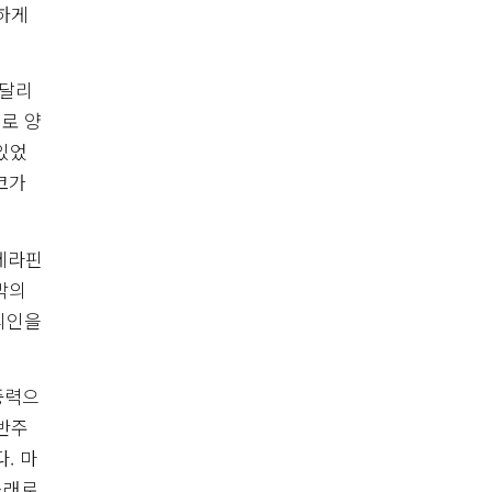
하게
 달리
로 양
있었
코가
세라핀
막의
리인을
중력으
무반주
. 마
노래로