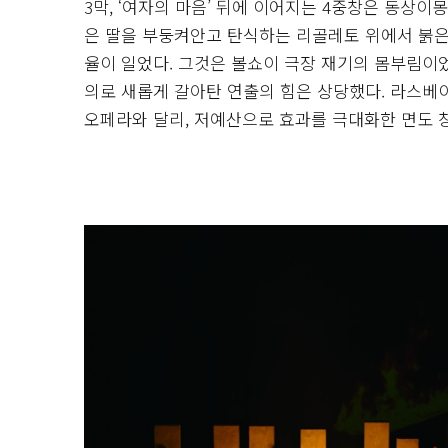
3막, ‘여자의 마음’ 뒤에 이어지는 4중창은 동상
은 딸을 부둥켜안고 탄식하는 리골레토 위에서 붉은
율이 일었다. 그것은 볼쇼이 극장 재기의 몸부림이었
의로 새롭게 갈아탄 연출의 힘은 상당했다. 라스
오페라와 달리, 저예산으로 효과를 극대화한 면도 