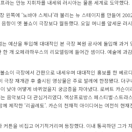
프라는 만능 지휘자를 내세워 러시아는 물론 세계로 도약했다.
장 왼쪽에 ‘노바야 스체나’라 불리는 뉴 스테이지를 만들어 2002
. 음향이 옛 볼쇼이 극장보다 월등했다. 오일 머니를 앞세운 러
원이 넘는 예산을 투입해 대대적인 본 극장 복원 공사에 돌입해 과거
 단 한 개 오페라하우스의 리모델링에 들어간 셈이다. 예술에 과감
즌 볼쇼이 극장에서 간판으로 내세우며 대대적인 홍보를 한 베르디
쇼이 극장 재개관 후 출시된 영상물은 주로 발레에 한정됐다. 더구
준이 낮아 어떻게 바뀌었을지 궁금증을 자아냈다. 로버트 카슨이
대는 음악보다 더 관심거리였다. 엑상프로방스 페스티벌·스트라
함께 제작한 ‘리골레토’. 카슨의 천재적 아이디어는 여전히 현
가 커튼을 비집고 어기적거리며 등장했다. 이내 통곡하던 그가 