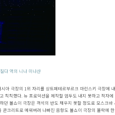
 질다 역의 니나 미나샨
 러시아 극장의 1위 자리를 상트페테르부르크 마린스키 극장에 
둡고 칙칙했다. 뉴 프로덕션을 제작할 엄두도 내지 못하고 적자에
 공연하던 볼쇼이 극장은 객석의 반도 채우지 못할 정도로 모스크바
을 콘크리트로 메워버려 나빠진 음향도 볼쇼이 극장의 몰락에 한