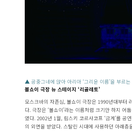
▲ 공중그네에 앉아 아리아 ‘그리운 이름’을 부르는
볼쇼이 극장 뉴 스테이지 ‘리골레토’
모스크바의 자존심, 볼쇼이 극장은 1990년대부터
다. 극장은 ‘볼쇼이’라는 이름처럼 크기만 하지 어
였다. 2002년 1월, 림스키 코르사코프 ‘금계’를
의 외면을 받았다. 스탈린 시대에 사용하던 아래층