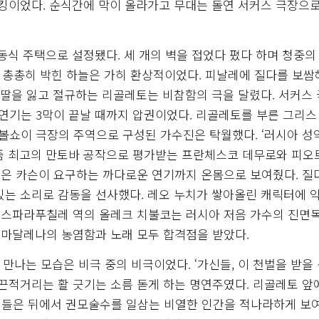
네킹이었다. 순식간에 막이 올라가고 무대는 돌연 서커스 극장으
식 주택으로 설정됐다. 세 개의 벽을 접었다 폈다 하며 청중의
이 총총히 박힌 하늘은 가히 환상적이었다. 피날레에 질다를 보쌈
 딸을 잃고 절규하는 리골레토는 비참함의 극을 달렸다. 서커스
기는 3막이 끝날 때까지 압권이었다. 리골레토를 부른 그리스
볼쇼이 극장의 주역으로 구성된 가수진은 탁월했다. ‘러시아 성
요즘 최고의 만토바 공작으로 평가받는 프란체스코 데무로와 피오
은 카슨이 요구하는 까다로운 연기까지 온몸으로 보여줬다. 질
있는 소리로 감동을 선사했다. 레오 누치가 쌓아올린 캐릭터에 
 스파라푸칠레 역의 올레크 치불코는 러시아 저음 가수의 진면
마달레나의 농염함과 노래 모두 합격점을 받았다.
 만나는 모습은 비극 중의 비극이었다. ‘가신들, 이 천벌을 받을
의 끈적거리는 활 긋기는 소름 돋게 하는 명연주였다. 리골레토 앞
신들은 뒤에서 권모술수를 일삼는 비열한 인간을 적나라하게 보