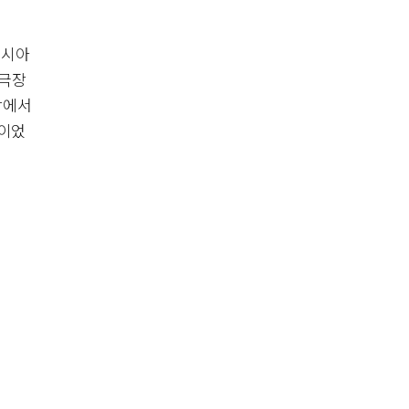
렌시아
 극장
장에서
습이었