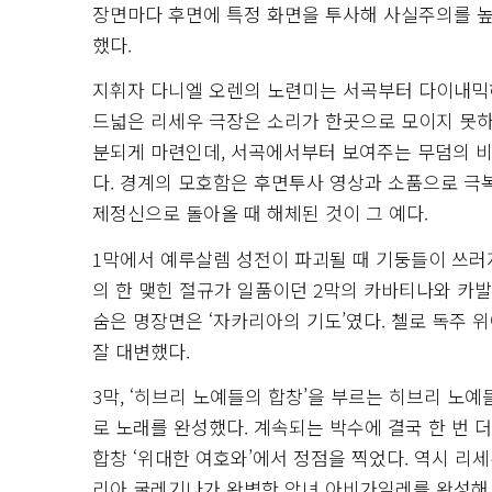
장면마다 후면에 특정 화면을 투사해 사실주의를 
했다.
지휘자 다니엘 오렌의 노련미는 서곡부터 다이내믹하
드넓은 리세우 극장은 소리가 한곳으로 모이지 못하
분되게 마련인데, 서곡에서부터 보여주는 무덤의 
다. 경계의 모호함은 후면투사 영상과 소품으로 극
제정신으로 돌아올 때 해체된 것이 그 예다.
1막에서 예루살렘 성전이 파괴될 때 기둥들이 쓰러
의 한 맺힌 절규가 일품이던 2막의 카바티나와 카발
숨은 명장면은 ‘자카리아의 기도’였다. 첼로 독주
잘 대변했다.
3막, ‘히브리 노예들의 합창’을 부르는 히브리 노
로 노래를 완성했다. 계속되는 박수에 결국 한 번 
합창 ‘위대한 여호와’에서 정점을 찍었다. 역시 리
리아 굴레기나가 완벽한 악녀 아비가일레를 완성해 