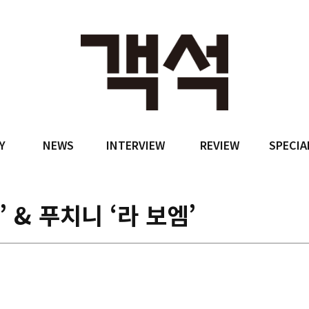
Y
NEWS
INTERVIEW
REVIEW
SPECIA
 & 푸치니 ‘라 보엠’