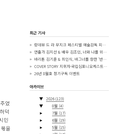
최근 기사
랑데뷰 드 라 무지크 페스티벌 예술감독 피아니스트 김혜진, 5년간의 여정을 돌아보며
연출가 김지선 & 배우 김조민, 너와 나를 위한 ‘모두의 숲’에서 만나는 동심
바리톤 김기훈 & 최인식, 바그너를 향한 ‘반지 원정대’를 앞두고
COVER STORY 지휘자·국립심포니오케스트라 제8대 음악감독 로베르토 아바도
26년 8월호 정기구독 이벤트
아카이브
▼
2026
(123)
내주었
▼
8월
(4)
 허덕
►
7월
(17)
 시민
►
6월
(19)
►
5월
(15)
 몫을