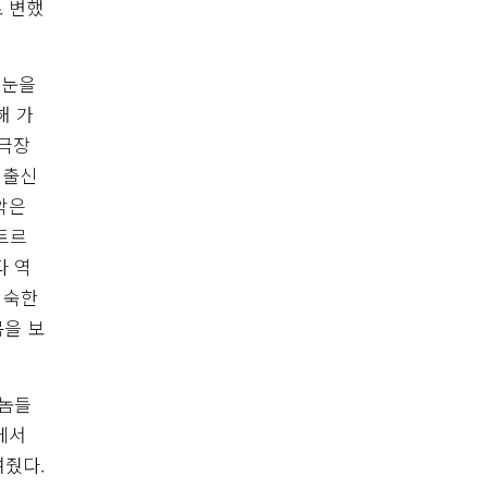
로 변했
 눈을
해 가
 극장
 출신
악은
트르
다 역
익숙한
목을 보
 놈들
에서
여줬다.