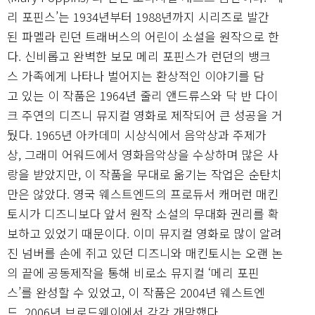
리 포핀스’는 1934년부터 1988년까지 시리즈로 발간
된 파멜라 린던 트래버스의 어린이 소설을 원작으로 한
다. 신비롭고 완벽한 보모 메리 포핀스가 런던의 뱅크
스 가족에게 나타나 벌어지는 환상적인 이야기를 담
고 있는 이 작품은 1964년 줄리 앤드류스와 닥 반 다이
크 주연의 디즈니 뮤지컬 영화로 제작되어 큰 성공을 거
뒀다. 1965년 아카데미 시상식에서 음악상과 주제가
상, 그래미 어워드에서 영화음악상을 수상하며 많은 사
랑을 받았지만, 이 작품을 무대로 옮기는 작업은 순탄치
만은 않았다. 영국 웨스트엔드의 프로듀서 캐머런 매킨
토시가 디즈니보다 앞서 원작 소설의 무대화 권리를 확
보하고 있었기 때문이다. 이미 뮤지컬 영화로 많이 알려
진 넘버를 손에 쥐고 있던 디즈니와 매킨토시는 오랜 논
의 끝에 공동제작을 통해 비로소 뮤지컬 ‘메리 포핀
스’를 완성할 수 있었고, 이 작품은 2004년 웨스트엔
드, 2006년 브로드웨이에서 각각 개막했다.