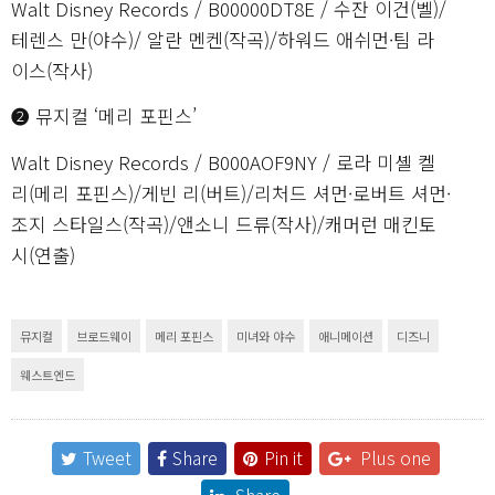
Walt Disney Records / B00000DT8E / 수잔 이건(벨)/
테렌스 만(야수)/ 알란 멘켄(작곡)/하워드 애쉬먼·팀 라
이스(작사)
❷ 뮤지컬 ‘메리 포핀스’
Walt Disney Records / B000AOF9NY / 로라 미셸 켈
리(메리 포핀스)/게빈 리(버트)/리처드 셔먼·로버트 셔먼·
조지 스타일스(작곡)/앤소니 드류(작사)/캐머런 매킨토
시(연출)
뮤지컬
브로드웨이
메리 포핀스
미녀와 야수
애니메이션
디즈니
웨스트엔드
Tweet
Share
Pin it
Plus one