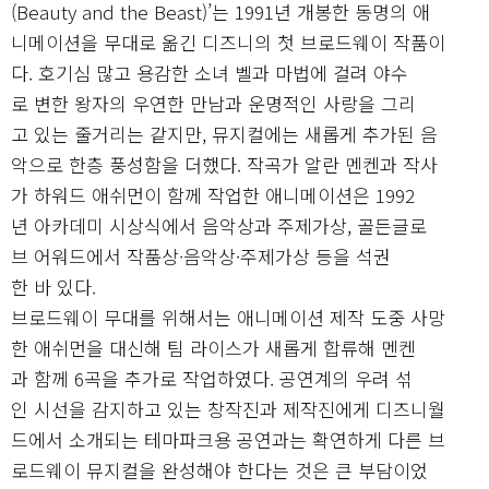
(Beauty and the Beast)’는 1991년 개봉한 동명의 애
니메이션을 무대로 옮긴 디즈니의 첫 브로드웨이 작품이
다. 호기심 많고 용감한 소녀 벨과 마법에 걸려 야수
로 변한 왕자의 우연한 만남과 운명적인 사랑을 그리
고 있는 줄거리는 같지만, 뮤지컬에는 새롭게 추가된 음
악으로 한층 풍성함을 더했다. 작곡가 알란 멘켄과 작사
가 하워드 애쉬먼이 함께 작업한 애니메이션은 1992
년 아카데미 시상식에서 음악상과 주제가상, 골든글로
브 어워드에서 작품상·음악상·주제가상 등을 석권
한 바 있다.
브로드웨이 무대를 위해서는 애니메이션 제작 도중 사망
한 애쉬먼을 대신해 팀 라이스가 새롭게 합류해 멘켄
과 함께 6곡을 추가로 작업하였다. 공연계의 우려 섞
인 시선을 감지하고 있는 창작진과 제작진에게 디즈니월
드에서 소개되는 테마파크용 공연과는 확연하게 다른 브
로드웨이 뮤지컬을 완성해야 한다는 것은 큰 부담이었