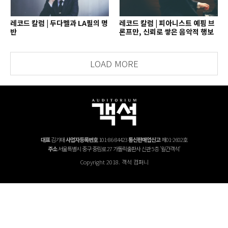
레코드 칼럼 | 두다멜과 LA필의 명
레코드 칼럼 | 피아니스트 예핌 브
반
론프만, 신뢰로 쌓은 음악적 행보
LOAD MORE
대표
김기태
사업자등록번호
101-86-84423
통신판매업신고
제01-2602호
주소
서울특별시 중구 중림로 27 가톨릭출판사 신관 5층 '월간객석'
Copyright 2018. 객석 컴퍼니