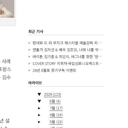
최근 기사
랑데뷰 드 라 무지크 페스티벌 예술감독 피아니스트 김혜진, 5년간의 여정을 돌아보며
연출가 김지선 & 배우 김조민, 너와 나를 위한 ‘모두의 숲’에서 만나는 동심
바리톤 김기훈 & 최인식, 바그너를 향한 ‘반지 원정대’를 앞두고
 사레
COVER STORY 지휘자·국립심포니오케스트라 제8대 음악감독 로베르토 아바도
·프랑스
26년 8월호 정기구독 이벤트
 김수
아카이브
▼
2026
(123)
▼
8월
(4)
►
7월
(17)
►
6월
(19)
년 설
►
5월
(15)