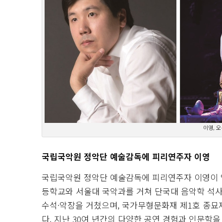
이영, 오
국립국악원 정악단 예술감독에 피리연주자 이영
국립국악원 정악단 예술감독에 피리연주자 이영이 임
등학교와 서울대 국악과를 거쳐 단국대 음악학 석사를
수석·악장을 거쳤으며, 국가무형문화재 제1호 종묘제
다. 지난 30여 년간의 다양한 공연 경험과 인문학을