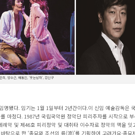
은희, 양수근, 배동진, ‘웃는남자’, 강신구
명됐다. 임기는 1월 1일부터 2년간이다.이 신임 예술감독은 
 마쳤다. 1987년 국립국악원 정악단 피리주자를 시작으로 부
례악 및 제46호 피리정악 및 대취타 이수자로 정악의 맥을 잇
 바탕으로 한 ‘종묘와 조선의 류(流)’를 기획하여 고려가요·종묘