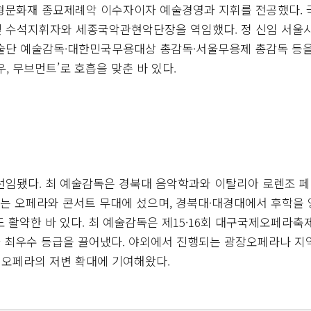
문화재 종묘제례악 이수자이자 예술경영과 지휘를 전공했다. 
 수석지휘자와 세종국악관현악단장을 역임했다. 정 신임 서울
단 예술감독·대한민국무용대상 총감독·서울무용제 총감독 등을
, 무브먼트’로 호흡을 맞춘 바 있다.
임됐다. 최 예술감독은 경북대 음악학과와 이탈리아 로렌조 
터는 오페라와 콘서트 무대에 섰으며, 경북대·대경대에서 후학을
활약한 바 있다. 최 예술감독은 제15·16회 대구국제오페라축
과 최우수 등급을 끌어냈다. 야외에서 진행되는 광장오페라나 지
 오페라의 저변 확대에 기여해왔다.