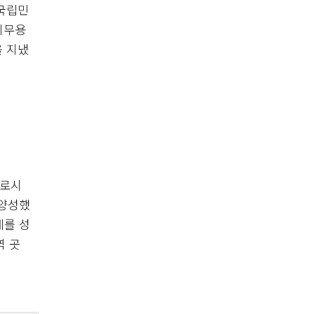
국립민
시무용
 지냈
페로시
 양성했
제를 성
역 곳