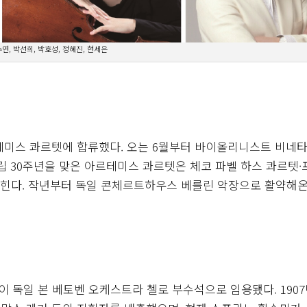
연, 박선희, 박호성, 정혜진, 현세은
테미스 콰르텟에 합류했다. 오는 6월부터 바이올리니스트 비네타
립 30주년을 맞은 아르테미스 콰르텟은 체코 파벨 하스 콰르텟
꼽힌다. 작년부터 독일 콘체르트하우스 베를린 악장으로 활약해온
 독일 본 베토벤 오케스트라 첼로 부수석으로 임용됐다. 1907