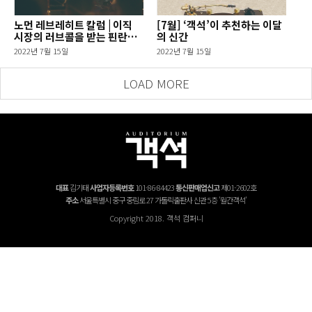
노먼 레브레히트 칼럼 | 이직
[7월] ‘객석’이 추천하는 이달
시장의 러브콜을 받는 핀란드
의 신간
지휘자들
2022년 7월 15일
2022년 7월 15일
LOAD MORE
대표
김기태
사업자등록번호
101-86-84423
통신판매업신고
제01-2602호
주소
서울특별시 중구 중림로 27 가톨릭출판사 신관 5층 '월간객석'
Copyright 2018. 객석 컴퍼니