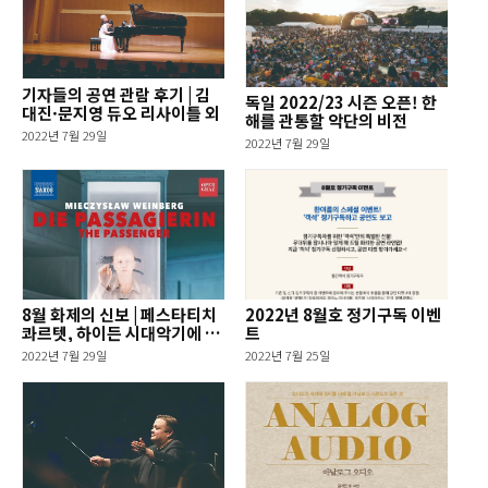
기자들의 공연 관람 후기 | 김
독일 2022/23 시즌 오픈! 한
대진·문지영 듀오 리사이틀 외
해를 관통할 악단의 비전
2022년 7월 29일
2022년 7월 29일
8월 화제의 신보 | 페스타티치
2022년 8월호 정기구독 이벤
콰르텟, 하이든 시대악기에 의
트
한 현악 4중주 전집 외
2022년 7월 29일
2022년 7월 25일