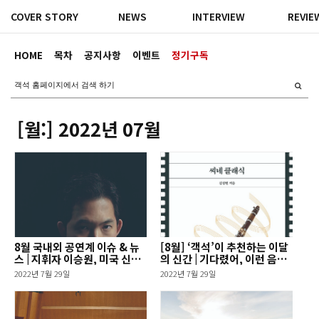
COVER STORY
NEWS
INTERVIEW
REVIE
HOME
목차
공지사항
이벤트
정기구독
[월:]
2022년 07월
8월 국내외 공연계 이슈 & 뉴
[8월] ‘객석’이 추천하는 이달
스 | 지휘자 이승원, 미국 신시
의 신간 | 기다렸어, 이런 음악
내티 심포니 부지휘자로 임명
수업 외
2022년 7월 29일
2022년 7월 29일
외