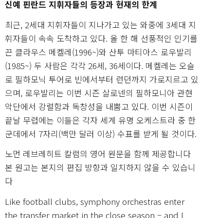
신예 핀란드 지휘자들의 등장과 현재의 한계
최근, 2세대 지휘자들이 지나가고 있는 와중에 3세대 지
휘자들이 속속 도착하고 있다. 올 한 해 선풍적인 인기를
끈 클라우스 메켈레(1996~)와 산투 마티아스 로우발리
(1985~) 두 사람은 각각 26세, 36세이다. 메켈레는 오슬
로 필하모닉 투어로 빈에서부터 런던까지 가로지르고 있
으며, 로우발리는 이번 시즌 살로넨의 필하모니아 관현
악단에서 강렬함과 독창성을 내뿜고 있다. 이번 시즌이
끝날 무렵에는 이들은 각자 세계 유명 오케스트라 중 한
군데에서 7자리(백만 달러 이상) 수표를 받게 될 것이다.
노먼 레브레히트 칼럼의 영어 원문을 함께 제공합니다
본 원고는 본지의 편집 방향과 일치하지 않을 수 있습니
다
Like football clubs, symphony orchestras enter
the transfer market in the close season – and I