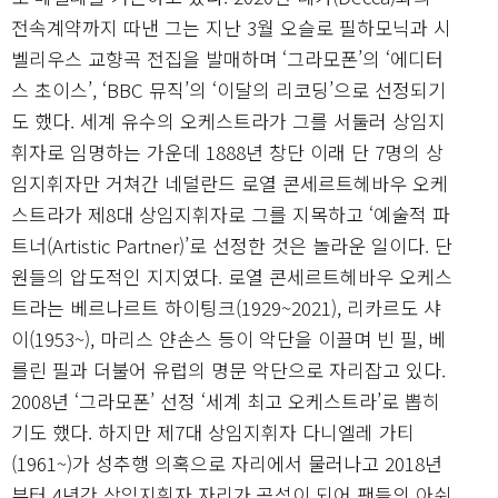
전속계약까지 따낸 그는 지난 3월 오슬로 필하모닉과 시
벨리우스 교향곡 전집을 발매하며 ‘그라모폰’의 ‘에디터
스 초이스’, ‘BBC 뮤직’의 ‘이달의 리코딩’으로 선정되기
도 했다. 세계 유수의 오케스트라가 그를 서둘러 상임지
휘자로 임명하는 가운데 1888년 창단 이래 단 7명의 상
임지휘자만 거쳐간 네덜란드 로열 콘세르트헤바우 오케
스트라가 제8대 상임지휘자로 그를 지목하고 ‘예술적 파
트너(Artistic Partner)’로 선정한 것은 놀라운 일이다. 단
원들의 압도적인 지지였다. 로열 콘세르트헤바우 오케스
트라는 베르나르트 하이팅크(1929~2021), 리카르도 샤
이(1953~), 마리스 얀손스 등이 악단을 이끌며 빈 필, 베
를린 필과 더불어 유럽의 명문 악단으로 자리잡고 있다.
2008년 ‘그라모폰’ 선정 ‘세계 최고 오케스트라’로 뽑히
기도 했다. 하지만 제7대 상임지휘자 다니엘레 가티
(1961~)가 성추행 의혹으로 자리에서 물러나고 2018년
부터 4년간 상임지휘자 자리가 공석이 되어 팬들의 아쉬