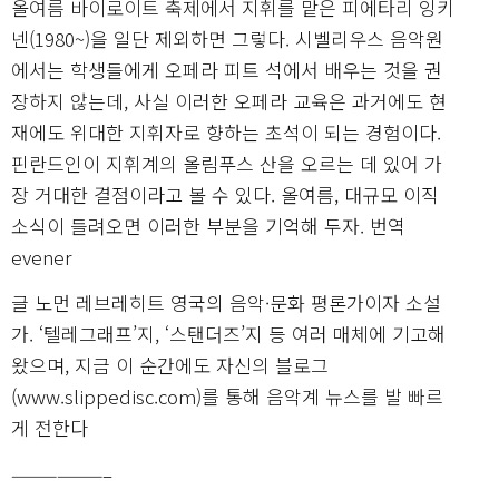
올여름 바이로이트 축제에서 지휘를 맡은 피에타리 잉키
넨(1980~)을 일단 제외하면 그렇다. 시벨리우스 음악원
에서는 학생들에게 오페라 피트 석에서 배우는 것을 권
장하지 않는데, 사실 이러한 오페라 교육은 과거에도 현
재에도 위대한 지휘자로 향하는 초석이 되는 경험이다.
핀란드인이 지휘계의 올림푸스 산을 오르는 데 있어 가
장 거대한 결점이라고 볼 수 있다. 올여름, 대규모 이직
소식이 들려오면 이러한 부분을 기억해 두자. 번역
evener
글 노먼 레브레히트 영국의 음악·문화 평론가이자 소설
가. ‘텔레그래프’지, ‘스탠더즈’지 등 여러 매체에 기고해
왔으며, 지금 이 순간에도 자신의 블로그
(www.slippedisc.com)를 통해 음악계 뉴스를 발 빠르
게 전한다
——————–