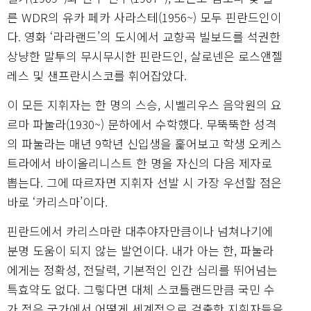
른 WDR의 유카 페카 사라스테(1956~) 모두 핀란드인이
다. 영화 ‘라라랜드’의 도시에서 교향곡 빌보드를 석권한
상냥한 말투의 무시무시한 핀란드인, 살로넨은 로스앤젤
레스 및 샌프란시스코를 휘어잡았다.
이 모든 지휘자는 한 명의 스승, 시벨리우스 음악원의 요
르마 파눌라(1930~) 문하에서 수학했다. 무뚝뚝한 성격
의 파눌라는 매년 9학년 신입생을 훑어보고 학생 오케스
트라에서 바이올리니스트 한 명을 자신의 다음 제자로
뽑는다. 그에 따르자면 지휘자 선발 시 가장 우선할 점은
바로 ‘카리스마’이다.
핀란드에서 카리스마란 대추야자만큼이나 넘쳐나기에
분명 도움이 되지 않는 발언이다. 내가 아는 한, 파눌라
에게는 정확성, 전달력, 기본적인 인간 심리를 뛰어넘는
특효약도 없다. 그렇다면 대체 스코틀랜드만큼 국민 수
가 적은 국가에서 어떻게 세계적으로 걸출한 지휘자들을