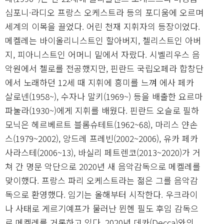
심포니·라디오 프랑스 오케스트라 등의 포디움에 오르며
세계의 이목을 끌었다. 어린 천재 지휘자의 등장이었다.
메켈레는 바이올리니스트인 할아버지, 첼리스트인 아버
지, 피아니스트인 어머니 밑에서 자랐다. 시벨리우스 음
악원에서 첼로를 전공했지만, 핀란드 국립오페라 합창단
에서 노래하던 12세 때 지휘에 흥미를 느껴 에사 페카
살로넨(1958~), 수자나 말키(1969~) 등을 배출한 요르마
파눌라(1930~)에게 지휘를 배웠다. 핀란드 오슬로 필하
모닉은 헤르베르트 블롬슈테트(1962~68), 마리스 얀손
스(1979~2002), 앙드레 프레빈(2002~2006), 유카 페카
사라스테(2006~13), 바실리 페트렌코(2013~2020)가 거
쳐 간 명문 악단으로 2020년 새 음악감독으로 메켈레를
맞이했다. 프랑스 파리 오케스트라는 젊은 그를 음악감
독으로 환영했다. 임기는 올해부터 시작한다. 우크라이
나 사태로 게르기예프가 물러난 뮌헨 필도 후임 감독으
로 메켈레를 거론하고 있다. 2020년 데카(Decca)와의