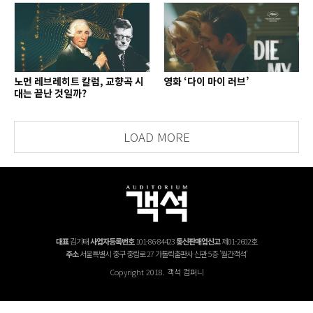
노먼 레브레히트 칼럼, 교향곡 시
영화 ‘다이 마이 러브’
대는 끝난 것일까?
LOAD MORE
대표
김기태
사업자등록번호
101-86-84423
통신판매업신고
제01-2602호
주소
서울특별시 중구 중림로 27 가톨릭출판사 신관 5층 '월간객석'
Copyright 2018. 객석 컴퍼니