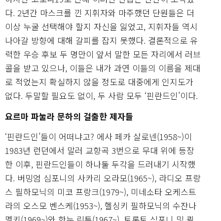
다. 2년간 마스크를 낀 지휘자와 마주했던 단원들은 더
이상 누굴 선택해야 할지 자신을 잃었고, 지휘자들 역시
나아갈 방향에 대해 갈피를 잡지 못했다. 결론적으로 유
력한 우승 후보 두 명만이 앞서 말한 모든 자리에서 러브
콜을 받고 있으나, 이들은 내가 과연 이들의 이름을 제대
로 적었는지 확실하지 않을 정도로 대중에게 인지도가
없다. 두말할 필요도 없이, 두 사람 모두 ‘핀란드인’이다.
요르마 파눌라 문하의 걸출한 제자들
‘핀란드인’들이 어떠냐고? 에사 페카 살로넨(1958~)이
1983년 런던에서 말러 교향곡 3번으로 무대 위에 등장
한 이후, 핀란드인들이 하나둘 두각을 드러내기 시작했
다. 버밍엄 심포니의 사카리 오라모(1965~), 라디오 프랑
스 필하모닉의 미코 프랑크(1979~), 미네소타 오케스트
라의 오스모 벤스케(1953~), 헬싱키 필하모닉의 수잔나
멜키(1969~)와 한누 린투(1967~), 토론토 심포니 및 쾰