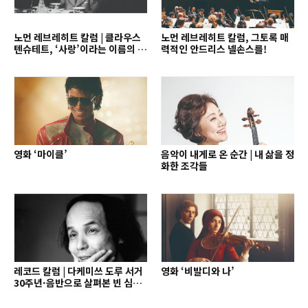
노먼 레브레히트 칼럼 | 클라우스
노먼 레브레히트 칼럼, 그토록 매
텐슈테트, ‘사랑’이라는 이름의 지
력적인 안드리스 넬손스를!
휘자
영화 ‘마이클’
음악이 내게로 온 순간 | 내 삶을 정
화한 조각들
레코드 칼럼 | 다케미쓰 도루 서거
영화 ‘비발디와 나’
30주년·음반으로 살펴본 빈 심포
니의 역사와 오늘