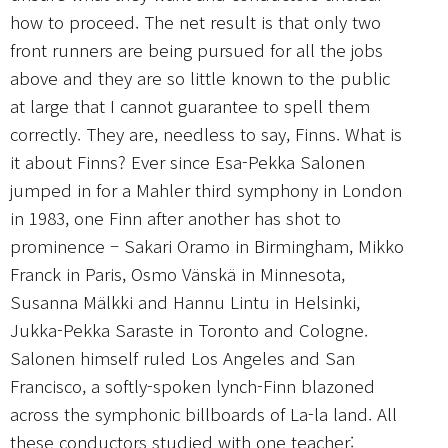
how to proceed. The net result is that only two
front runners are being pursued for all the jobs
above and they are so little known to the public
at large that I cannot guarantee to spell them
correctly. They are, needless to say, Finns. What is
it about Finns? Ever since Esa-Pekka Salonen
jumped in for a Mahler third symphony in London
in 1983, one Finn after another has shot to
prominence – Sakari Oramo in Birmingham, Mikko
Franck in Paris, Osmo Vänskä in Minnesota,
Susanna Mälkki and Hannu Lintu in Helsinki,
Jukka-Pekka Saraste in Toronto and Cologne.
Salonen himself ruled Los Angeles and San
Francisco, a softly-spoken lynch-Finn blazoned
across the symphonic billboards of La-la land. All
these conductors studied with one teacher: