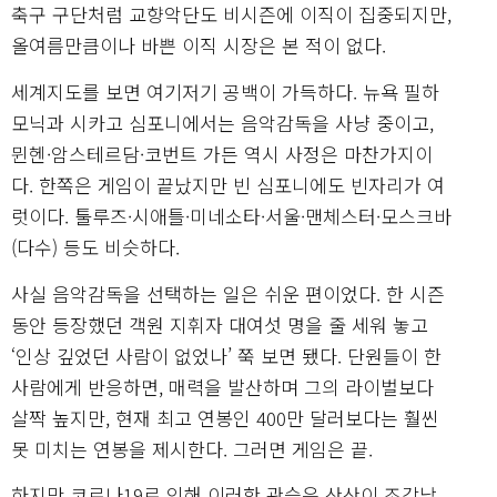
축구 구단처럼 교향악단도 비시즌에 이직이 집중되지만,
올여름만큼이나 바쁜 이직 시장은 본 적이 없다.
세계지도를 보면 여기저기 공백이 가득하다. 뉴욕 필하
모닉과 시카고 심포니에서는 음악감독을 사냥 중이고,
뮌헨·암스테르담·코번트 가든 역시 사정은 마찬가지이
다. 한쪽은 게임이 끝났지만 빈 심포니에도 빈자리가 여
럿이다. 툴루즈·시애틀·미네소타·서울·맨체스터·모스크바
(다수) 등도 비슷하다.
사실 음악감독을 선택하는 일은 쉬운 편이었다. 한 시즌
동안 등장했던 객원 지휘자 대여섯 명을 줄 세워 놓고
‘인상 깊었던 사람이 없었나’ 쭉 보면 됐다. 단원들이 한
사람에게 반응하면, 매력을 발산하며 그의 라이벌보다
살짝 높지만, 현재 최고 연봉인 400만 달러보다는 훨씬
못 미치는 연봉을 제시한다. 그러면 게임은 끝.
하지만 코로나19로 인해 이러한 관습은 산산이 조각났