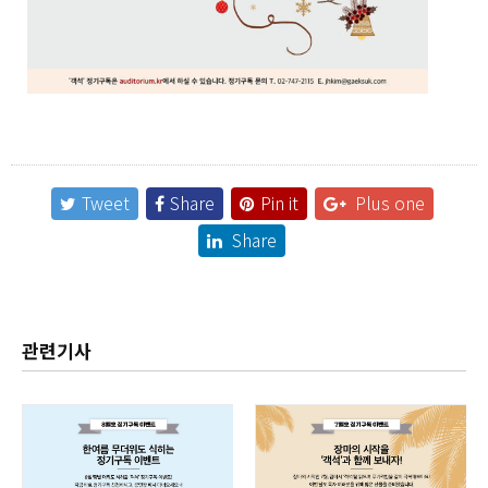
Tweet
Share
Pin it
Plus one
Share
관련기사