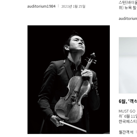
스턴(바이올
auditorium1984
2021년 1월 25일
휘) 뉴욕 
auditoriu
6월, ‘
MUST G
취’ 6월 1
한국페스티
월간객석