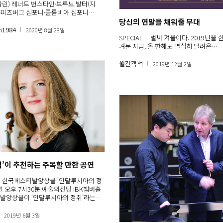
린) 레너드 번스타인·브루노 발터(지
필·피츠버그 심포니·콜롬비아 심포니…
당신의 연말을 채워줄 무대
m1984
2020년 8월 28일
SPECIAL 벌써 겨울이다. 2019년을 
겨둔 지금, 올 한해도 열심히 달려온…
월간객석
2019년 12월 2일
객석’이 추천하는 주목할 만한 공연
O 한국페스티발앙상블 ‘안달루시아의 정
1일 오후 7시30분 예술의전당 IBK챔버홀
발앙상블이 ‘안달루시아의 정취’라는…
2019년 6월 3일