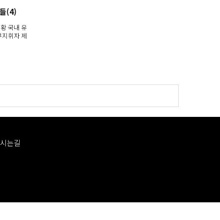
들(4)
황 국내 유
부지휘자 제
시는길