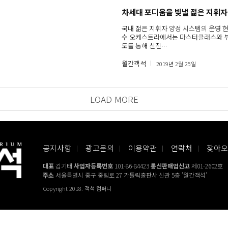
차세대 포디움을 빛낼 젊은 지휘자
국내 젊은 지휘자 양성 시스템의 운영 현
수 오케스트라에서는 마스터클래스와 
도를 통해 신진…
월간객석
2019년 2월 25일
LOAD MORE
공지사항
광고문의
이용약관
연락처
찾아오
대표
김기태
사업자등록번호
101-86-84423
통신판매업신고
제01-2602호
주소
서울특별시 중구 중림로 27 가톨릭출판사 신관 5층 '월간객석'
Copyright 2018. 객석 컴퍼니