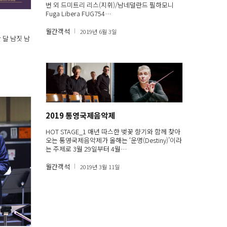
번 외 드미트리 리스(지휘)/남네덜란드 필하모니
Fuga Libera FUG754…
월간객석
2019년 6월 3일
한 달 남짓 남
2019 통영국제음악제
HOT STAGE_1 매년 따스한 벚꽃 향기와 함께 찾아
오는 통영국제음악제가 올해는 ‘운명(Destiny)’이라
는 주제로 3월 29일부터 4월…
월간객석
2019년 3월 11일