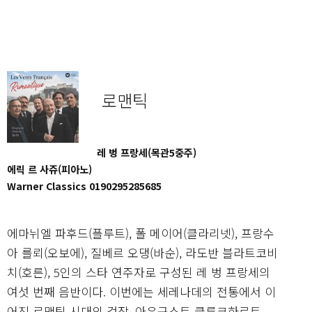
로맨틱
레 벙 프랑세(목관5중주)
에릭 르 사쥬(피아노)
Warner Classics 0190295285685
에마뉘엘 파후드(플루트), 폴 메이어(클라리넷), 프랑수
아 를뢰(오보에), 질베르 오댕(바순), 라도반 블라트코비
치(호른), 5인의 스타 연주자로 구성된 레 벙 프랑세의
여섯 번째 음반이다. 이번에는 세레나데의 전통에서 이
어진 로맨틱 시대의 걸작, 아우구스트 클루크하르트