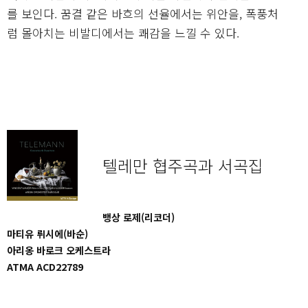
를 보인다. 꿈결 같은 바흐의 선율에서는 위안을, 폭풍처
럼 몰아치는 비발디에서는 쾌감을 느낄 수 있다.
텔레만 협주곡과 서곡집
뱅상 로제(리코더)
마티유 뤼시에(바순)
아리옹 바로크 오케스트라
ATMA ACD22789