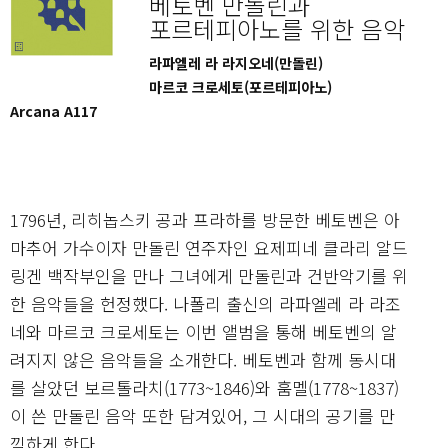
베토벤 만돌린과
포르테피아노를 위한 음악
라파엘레 라 라지오네(만돌린)
마르코 크로세토(포르테피아노)
Arcana A117
1796년, 리히놉스키 공과 프라하를 방문한 베토벤은 아
마추어 가수이자 만돌린 연주자인 요제피네 클라리 알드
링겐 백작부인을 만나 그녀에게 만돌린과 건반악기를 위
한 음악들을 헌정했다. 나폴리 출신의 라파엘레 라 라조
네와 마르코 크로세토는 이번 앨범을 통해 베토벤의 알
려지지 않은 음악들을 소개한다. 베토벤과 함께 동시대
를 살았던 보르톨라치(1773~1846)와 훔멜(1778~1837)
이 쓴 만돌린 음악 또한 담겨있어, 그 시대의 공기를 만
끽하게 한다.