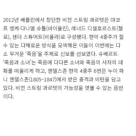
2012년 베를린에서 창단한 비전 스트링 콰르텟은 야코
프 엥케·다니엘 슈톨(바이올린), 레너드 디셀호르스트(첼
로), 샌더 스튜어트(비올라)로 구성됐다. 현악 4중주가 할
수 있는 다채로운 방식을 모색해온 이들이 이번에는 다
소 무거운 ‘죽음’을 주제로 신보를 선보였다. 슈베르트
‘죽음과 소녀’는 죽음에 다다른 소녀와 죽음의 사자의 대
화를 떠올리게 하고, 멘델스존 현악 4중주 6번은 누이 파
니 멘델스존(1805~1847)에서 받은 충격과 비탄을 담고
있다. 비전 스트링 콰르텟의 가능성을 엿볼 수 있는 음반
이다.