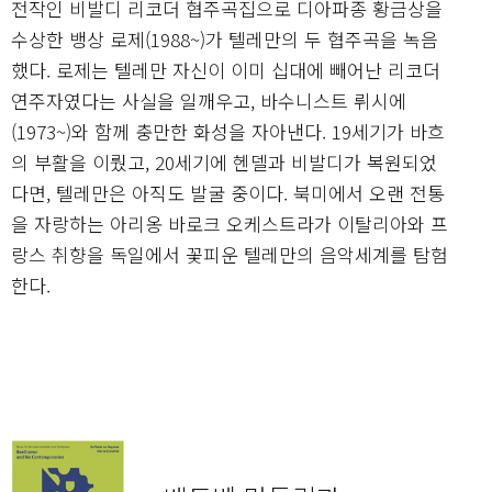
전작인 비발디 리코더 협주곡집으로 디아파종 황금상을
수상한 뱅상 로제(1988~)가 텔레만의 두 협주곡을 녹음
했다. 로제는 텔레만 자신이 이미 십대에 빼어난 리코더
연주자였다는 사실을 일깨우고, 바수니스트 뤼시에
(1973~)와 함께 충만한 화성을 자아낸다. 19세기가 바흐
의 부활을 이뤘고, 20세기에 헨델과 비발디가 복원되었
다면, 텔레만은 아직도 발굴 중이다. 북미에서 오랜 전통
을 자랑하는 아리옹 바로크 오케스트라가 이탈리아와 프
랑스 취향을 독일에서 꽃피운 텔레만의 음악세계를 탐험
한다.