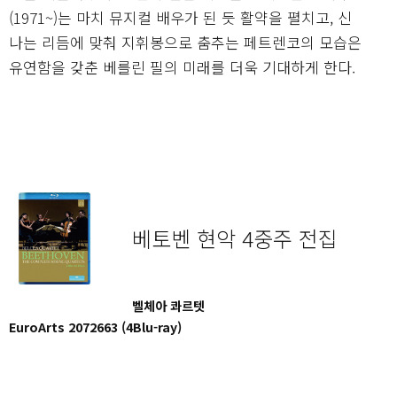
(1971~)는 마치 뮤지컬 배우가 된 듯 활약을 펼치고, 신
나는 리듬에 맞춰 지휘봉으로 춤추는 페트렌코의 모습은
유연함을 갖춘 베를린 필의 미래를 더욱 기대하게 한다.
베토벤 현악 4중주 전집
벨체아 콰르텟
EuroArts 2072663 (4Blu-ray)