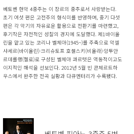
베토벤 현악 4중주는 이 장르의 중추로서 사랑받는다.
초기 여섯 편은 고전주의 형식미를 반영하며, 중기 다섯
편은 각 악기의 자유로운 활용으로 전환기를 마련했고,
후기작은 자전적인 성찰의 경지에 도달했다. 제1바이올
린을 맡고 있는 코리나 벨체아(1945~)를 주축으로 악셀
샤세르(바이올린)·크리슈토프 호셸스키(비올라)·앙투안
르데를랭(첼로)로 구성된 벨체아 콰르텟은 역동적이고도
이지적인 해석을 선보인다. 2012년 5월 빈 콘체르트하
우스에서 완주한 전곡 실황과 다큐멘터리가 수록됐다.
베토벤 피아노 3중주 5번