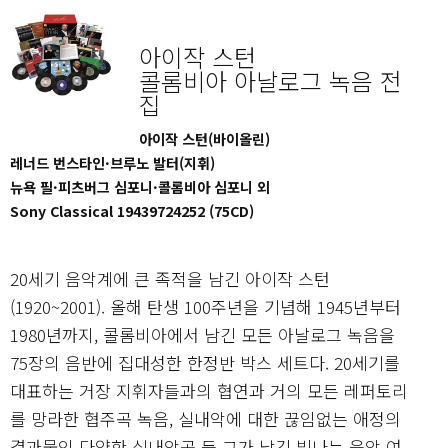
아이작 스턴
콜롬비아 아날로그 녹음 전
집
아이작 스턴(바이올린)
레너드 번스타인·브루노 발터(지휘)
뉴욕 필·피츠버그 심포니·콜롬비아 심포니 외
Sony Classical 19439724252 (75CD)
20세기 음악계에 큰 족적을 남긴 아이작 스턴
(1920~2001). 올해 탄생 100주년을 기념해 1945년부터
1980년까지, 콜롬비아에서 남긴 모든 아날로그 녹음을
75장의 음반에 집대성한 한정반 박스 세트다. 20세기를
대표하는 거장 지휘자들과의 협연과 거의 모든 레퍼토리
를 망라한 협주곡 녹음, 실내악에 대한 끊임없는 애정의
결과물인 다양한 실내악곡 등 그가 남긴 빛나는 음악 여