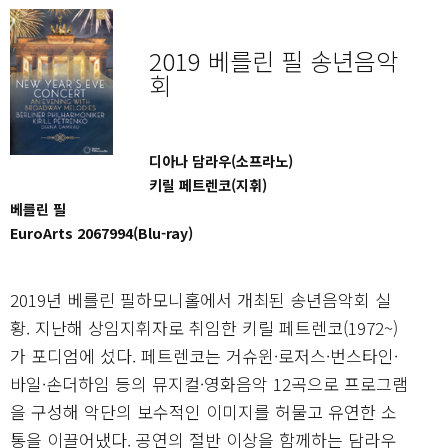
2019 베를린 필 송년음악
회
디아나 담라우(소프라노)
키릴 페트렌코(지휘)
베를린 필
EuroArts 2067994(Blu-ray)
2019년 베를린 필하모니홀에서 개최된 송년음악회 실
황. 지난해 상임지휘자로 취임한 키릴 페트렌코(1972~)
가 포디엄에 섰다. 페트렌코는 거슈윈·로저스·번스타인·
바일·손더하임 등의 뮤지컬·영화음악 12곡으로 프로그램
을 구성해 악단의 보수적인 이미지를 허물고 유연한 소
통을 이끌어냈다. 공연의 절반 이상을 함께하는 담라우