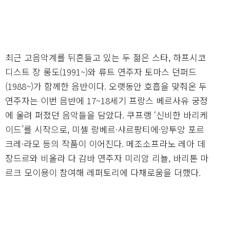
최근 고음악계를 뒤흔들고 있는 두 젊은 스타, 하프시코
디스트 장 롱도(1991~)와 류트 연주자 토마스 던퍼드
(1988~)가 함께한 음반이다. 오랫동안 호흡을 맞춰온 두
연주자는 이번 음반에 17~18세기 프랑스 베르사유 궁정
에 울려 퍼졌던 음악들을 담았다. 쿠프랭 ‘신비한 바리케
이드’를 시작으로, 미셸 랑베르·샤르팡티에·앙투앙 포르
크레·라모 등의 작품이 이어진다. 메조소프라노 레아 데
장드르와 비올라 다 감바 연주자 미리암 리뇰, 바리톤 마
르크 모이용이 참여해 레퍼토리에 다채로움을 더했다.