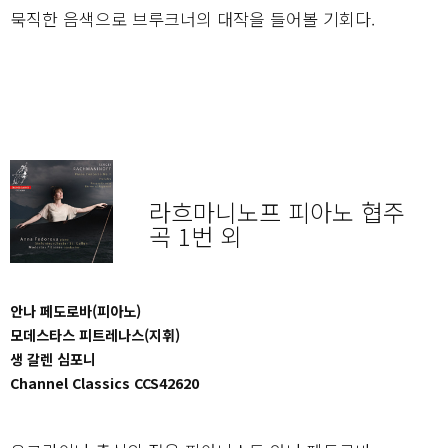
묵직한 음색으로 브루크너의 대작을 들어볼 기회다.
라흐마니노프 피아노 협주
곡 1번 외
안나 페도로바(피아노)
모데스타스 피트레나스(지휘)
생 갈렌 심포니
Channel Classics CCS42620