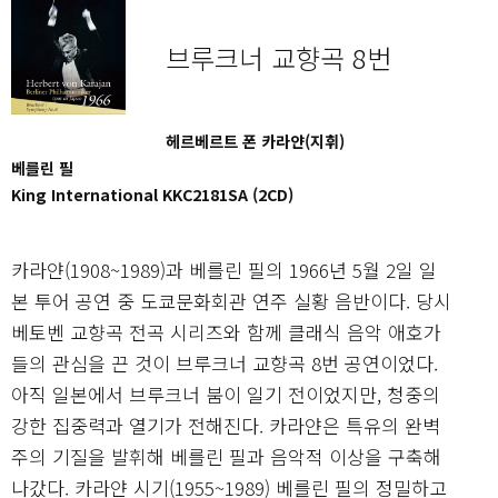
브루크너 교향곡 8번
헤르베르트 폰 카라얀(지휘)
베를린 필
King International KKC2181SA (2CD)
카라얀(1908~1989)과 베를린 필의 1966년 5월 2일 일
본 투어 공연 중 도쿄문화회관 연주 실황 음반이다. 당시
베토벤 교향곡 전곡 시리즈와 함께 클래식 음악 애호가
들의 관심을 끈 것이 브루크너 교향곡 8번 공연이었다.
아직 일본에서 브루크너 붐이 일기 전이었지만, 청중의
강한 집중력과 열기가 전해진다. 카라얀은 특유의 완벽
주의 기질을 발휘해 베를린 필과 음악적 이상을 구축해
나갔다. 카라얀 시기(1955~1989) 베를린 필의 정밀하고