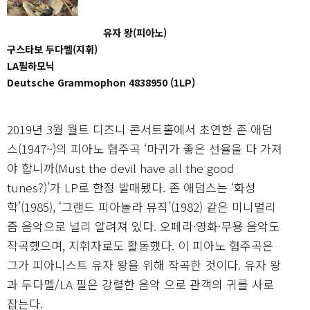
유자 왕(피아노)
구스타보 두다멜(지휘)
LA필하모닉
Deutsche Grammophon 4838950 (1LP)
2019년 3월 월트 디즈니 콘서트홀에서 초연한 존 애덤
스(1947~)의 피아노 협주곡 ‘마귀가 좋은 선율을 다 가져
야 합니까(Must the devil have all the good
tunes?)’가 LP로 한정 발매됐다. 존 애덤스는 ‘화성
학’(1985), ‘그랜드 피아놀라 뮤직’(1982) 같은 미니멀리
즘 음악으로 널리 알려져 있다. 오페라·영화·무용 음악도
작곡했으며, 지휘자로도 활동했다. 이 피아노 협주곡은
그가 피아니스트 유자 왕을 위해 작곡한 것이다. 유자 왕
과 두다멜/LA 필은 강렬한 음악 으로 관객의 귀를 사로
잡는다.