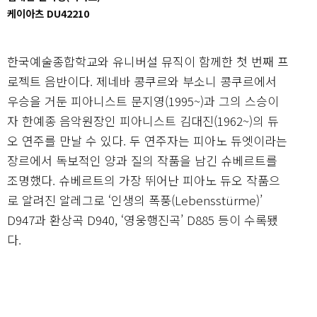
케이아츠 DU42210
한국예술종합학교와 유니버설 뮤직이 함께한 첫 번째 프
로젝트 음반이다. 제네바 콩쿠르와 부소니 콩쿠르에서
우승을 거둔 피아니스트 문지영(1995~)과 그의 스승이
자 한예종 음악원장인 피아니스트 김대진(1962~)의 듀
오 연주를 만날 수 있다. 두 연주자는 피아노 듀엣이라는
장르에서 독보적인 양과 질의 작품을 남긴 슈베르트를
조명했다. 슈베르트의 가장 뛰어난 피아노 듀오 작품으
로 알려진 알레그로 ‘인생의 폭풍(Lebensstürme)’
D947과 환상곡 D940, ‘영웅행진곡’ D885 등이 수록됐
다.