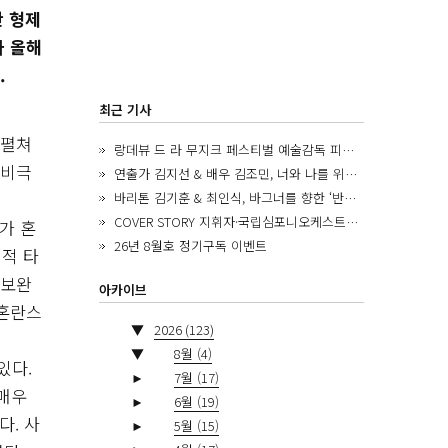
산 형제
나 올해
.
최근 기사
 펼쳐
랑데뷰 드 라 무지크 페스티벌 예술감독 피아니스트 김혜진, 5년간의 여정을 돌아보며
 비극
연출가 김지선 & 배우 김조민, 너와 나를 위한 ‘모두의 숲’에서 만나는 동심
바리톤 김기훈 & 최인식, 바그너를 향한 ‘반지 원정대’를 앞두고
COVER STORY 지휘자·국립심포니오케스트라 제8대 음악감독 로베르토 아바도
가 혼
26년 8월호 정기구독 이벤트
적 타
 보완
아카이브
 혼란스
▼
2026
(123)
▼
8월
(4)
있다.
►
7월
(17)
 매우
►
6월
(19)
다. 사
►
5월
(15)