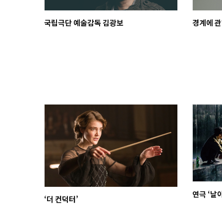
국립극단 예술감독 김광보
경계에 관
연극 ‘날아
‘더 컨덕터’