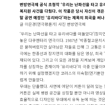
변방연극제 공식 초청작 ‘우리는 난파선을 타고 유
복지원 사건을 다뤘다. 이 작품은 당시 자신이 겪
말 공연 예정인 ‘유리바다’라는 제목의 희곡을 써나
글 이은경(연극평론가) 사진 변방연극제
‘우리는 난파선을 타고 유리바다를 떠돌았다’(장지연
놓은 다큐멘터리 연극이다. 1987년 ‘박종철고문치
은 묻혀버렸지만 살아남은 자들로 인해 그 고통은 
극에는 한종선과 장지연의 대화를 담은 영상, 희곡 
재되어 있다. 그리고 이 모든 과정을 지켜보며 개
자를 상징하는 존재이자 ‘유리바다’의 극중 인물이
하기 위해 설정했겠지만 코러스의 미숙함(연기뿐만
럽게 만들었다.
무대는 단출했다. 사면에 여닫이 커튼이 달려 있는 
커튼은 실제 병원 공간을 상징할 뿐만 아니라 영상을
효율적으로 디자인된 무대에서 유독 눈에 띄는 것은