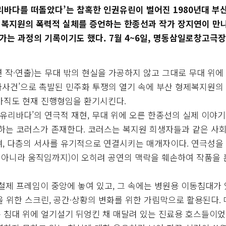
리바다를 떠돌았다’는 참혹한 인권유린이 벌어진 1980년대 부
은 복지원의 폭력적 실체를 증언하는 한종선과 작가 장지연이 만
가는 과정의 기록이기도 했다. 7월 4~6일, 명동삼일로창고극장
 작·연출)는 무대 밖의 현실을 가공하지 않고 그대로 무대 위에
사사건’으로 촉발된 민주화 투쟁의 열기 속에 부산 형제복지원의
아직도 현재 진행형임을 환기시킨다.
‘유리바다’의 연극적 재현, 무대 위에 오른 한종선의 실제 이야기
입하는 코러스가 존재한다. 코러스는 복지원 희생자들과 같은 사회
며, 다층의 서사를 유기적으로 연결시키는 매개자이다. 연극성을
 아니라 움직임까지)이 오히려 공연의 맥락을 훼손하여 작품을
철제 프레임이 중앙에 놓여 있고, 그 속에는 병원용 이동침대가 
 위한 스크린, 공간·상황의 변화를 위한 가림막으로 활용된다.
 침대 위에 얼기설기 뒤엉킨 채 매달려 있는 진료용 호스들이었