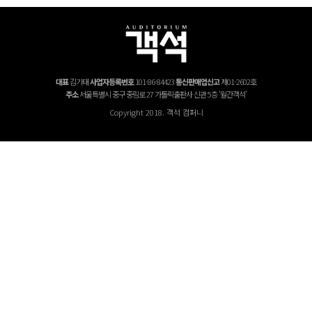
대표
김기태
사업자등록번호
101-86-84423
통신판매업신고
제01-2602호
주소
서울특별시 중구 중림로 27 가톨릭출판사 신관 5층 '월간객석'
Copyright 2018. 객석 컴퍼니