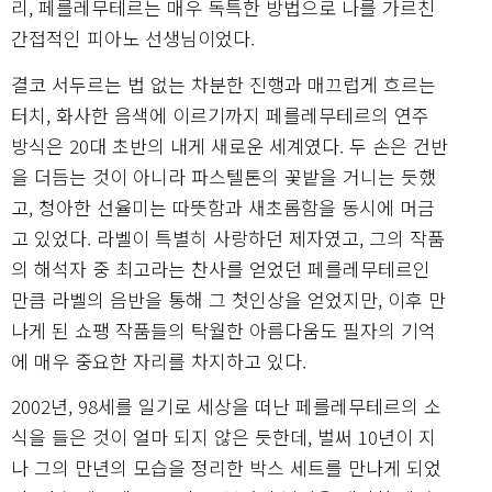
리, 페를레무테르는 매우 독특한 방법으로 나를 가르친
간접적인 피아노 선생님이었다.
결코 서두르는 법 없는 차분한 진행과 매끄럽게 흐르는
터치, 화사한 음색에 이르기까지 페를레무테르의 연주
방식은 20대 초반의 내게 새로운 세계였다. 두 손은 건반
을 더듬는 것이 아니라 파스텔톤의 꽃밭을 거니는 듯했
고, 청아한 선율미는 따뜻함과 새초롬함을 동시에 머금
고 있었다. 라벨이 특별히 사랑하던 제자였고, 그의 작품
의 해석자 중 최고라는 찬사를 얻었던 페를레무테르인
만큼 라벨의 음반을 통해 그 첫인상을 얻었지만, 이후 만
나게 된 쇼팽 작품들의 탁월한 아름다움도 필자의 기억
에 매우 중요한 자리를 차지하고 있다.
2002년, 98세를 일기로 세상을 떠난 페를레무테르의 소
식을 들은 것이 얼마 되지 않은 듯한데, 벌써 10년이 지
나 그의 만년의 모습을 정리한 박스 세트를 만나게 되었