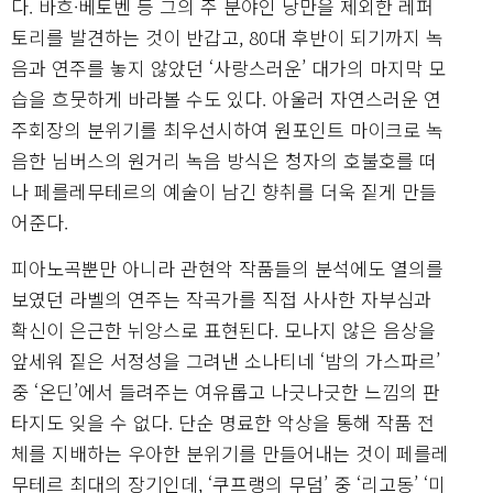
다. 바흐·베토벤 등 그의 주 분야인 낭만을 제외한 레퍼
토리를 발견하는 것이 반갑고, 80대 후반이 되기까지 녹
음과 연주를 놓지 않았던 ‘사랑스러운’ 대가의 마지막 모
습을 흐뭇하게 바라볼 수도 있다. 아울러 자연스러운 연
주회장의 분위기를 최우선시하여 원포인트 마이크로 녹
음한 님버스의 원거리 녹음 방식은 청자의 호불호를 떠
나 페를레무테르의 예술이 남긴 향취를 더욱 짙게 만들
어준다.
피아노곡뿐만 아니라 관현악 작품들의 분석에도 열의를
보였던 라벨의 연주는 작곡가를 직접 사사한 자부심과
확신이 은근한 뉘앙스로 표현된다. 모나지 않은 음상을
앞세워 짙은 서정성을 그려낸 소나티네 ‘밤의 가스파르’
중 ‘온딘’에서 들려주는 여유롭고 나긋나긋한 느낌의 판
타지도 잊을 수 없다. 단순 명료한 악상을 통해 작품 전
체를 지배하는 우아한 분위기를 만들어내는 것이 페를레
무테르 최대의 장기인데, ‘쿠프랭의 무덤’ 중 ‘리고동’ ‘미