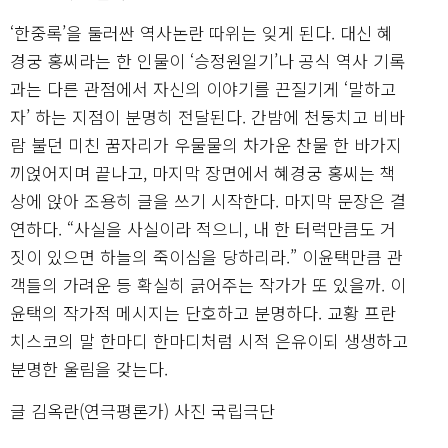
‘한중록’을 둘러싼 역사논란 따위는 잊게 된다. 대신 혜
경궁 홍씨라는 한 인물이 ‘승정원일기’나 공식 역사 기록
과는 다른 관점에서 자신의 이야기를 끈질기게 ‘말하고
자’ 하는 지점이 분명히 전달된다. 간밤에 천둥치고 비바
람 불던 미친 꿈자리가 우물물의 차가운 찬물 한 바가지
끼얹어지며 끝나고, 마지막 장면에서 혜경궁 홍씨는 책
상에 앉아 조용히 글을 쓰기 시작한다. 마지막 문장은 결
연하다. “사실을 사실이라 적으니, 내 한 터럭만큼도 거
짓이 있으면 하늘의 죽이심을 당하리라.” 이윤택만큼 관
객들의 가려운 등 확실히 긁어주는 작가가 또 있을까. 이
윤택의 작가적 메시지는 단호하고 분명하다. 교황 프란
치스코의 말 한마디 한마디처럼 시적 은유이되 생생하고
분명한 울림을 갖는다.
글 김옥란(연극평론가) 사진 국립극단