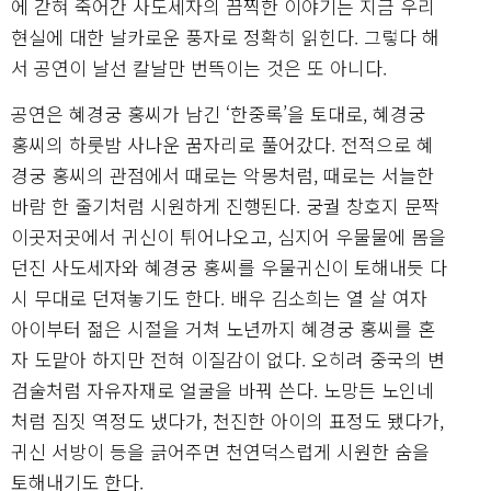
에 갇혀 죽어간 사도세자의 끔찍한 이야기는 지금 우리
현실에 대한 날카로운 풍자로 정확히 읽힌다. 그렇다 해
서 공연이 날선 칼날만 번뜩이는 것은 또 아니다.
공연은 혜경궁 홍씨가 남긴 ‘한중록’을 토대로, 혜경궁
홍씨의 하룻밤 사나운 꿈자리로 풀어갔다. 전적으로 혜
경궁 홍씨의 관점에서 때로는 악몽처럼, 때로는 서늘한
바람 한 줄기처럼 시원하게 진행된다. 궁궐 창호지 문짝
이곳저곳에서 귀신이 튀어나오고, 심지어 우물물에 몸을
던진 사도세자와 혜경궁 홍씨를 우물귀신이 토해내듯 다
시 무대로 던져놓기도 한다. 배우 김소희는 열 살 여자
아이부터 젊은 시절을 거쳐 노년까지 혜경궁 홍씨를 혼
자 도맡아 하지만 전혀 이질감이 없다. 오히려 중국의 변
검술처럼 자유자재로 얼굴을 바꿔 쓴다. 노망든 노인네
처럼 짐짓 역정도 냈다가, 천진한 아이의 표정도 됐다가,
귀신 서방이 등을 긁어주면 천연덕스럽게 시원한 숨을
토해내기도 한다.