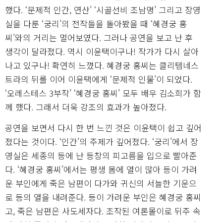
했다. ‘문제적 인간, 연산’ ‘시골선비 조남명’ 그리고 장영
실을 다룬 ‘궁리’의 전작들을 돌아봤을 때 ‘혜경궁 홍
씨’와의 거리는 멀어보였다. 그러나 공연을 보고 난 후
생각이 달라졌다. 역시 이윤택이구나! 작가가 다시 살아
나고 있구나! 확연히 느꼈다. 혜경궁 홍씨는 클리템네스
트라의 뒤를 이어 이윤택에게 ‘문제적 인물’이 되었다.
‘오레스테스 3부작’ ‘혜경궁 홍씨’ 모두 배우 김소희가 함
께 했다. 그래서 더욱 강조의 효과가 높아졌다.
공연을 보면서 다시 한 번 느낀 것은 이윤택이 쉽고 깊어
졌다는 것이다. ‘인간’의 주제가 깊어졌다. ‘궁리’에서 장
영실은 세종의 등에 난 등창의 피고름을 입으로 빨아준
다. ‘혜경궁 홍씨’에서는 평생 몸에 열이 많아 등이 가려
운 부인에게 죽은 남편이 다가와 귀신의 서늘한 기운으
로 등의 열을 내려준다. 등이 가려운 부인은 혜경궁 홍씨
고, 죽은 남편은 사도세자다. 조작된 여론몰이로 뒤주 속