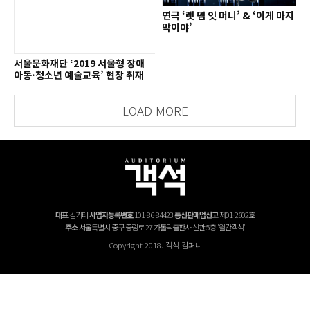
연극 ‘렛 뎀 잇 머니’ & ‘이게 마지
막이야’
서울문화재단 ‘2019 서울형 장애
아동·청소년 예술교육’ 현장 취재
LOAD MORE
대표
김기태
사업자등록번호
101-86-84423
통신판매업신고
제01-2602호
주소
서울특별시 중구 중림로 27 가톨릭출판사 신관 5층 '월간객석'
Copyright 2018. 객석 컴퍼니