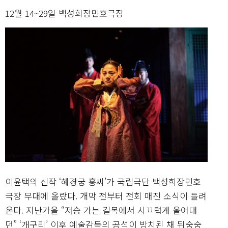
12월 14~29일 백성희장민호극장
이윤택의 신작 ‘혜경궁 홍씨’가 국립극단 백성희장민호
극장 무대에 올랐다. 개막 전부터 전회 매진 소식이 들려
온다. 지난가을 “저승 가는 길목에서 시끄럽게 울어대
던” ‘개구리’ 이후 예술감독의 공석이 방치된 채 뒤숭숭