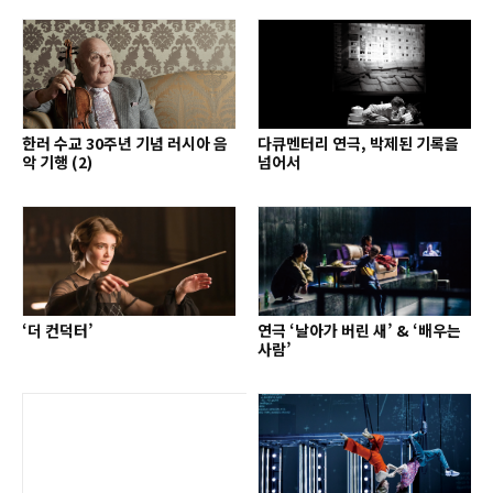
한러 수교 30주년 기념 러시아 음
다큐멘터리 연극, 박제된 기록을
악 기행 (2)
넘어서
‘더 컨덕터’
연극 ‘날아가 버린 새’ & ‘배우는
사람’