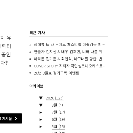
최근 기사
현지 유
랑데뷰 드 라 무지크 페스티벌 예술감독 피아니스트 김혜진, 5년간의 여정을 돌아보며
 캐릭터
연출가 김지선 & 배우 김조민, 너와 나를 위한 ‘모두의 숲’에서 만나는 동심
 공연
바리톤 김기훈 & 최인식, 바그너를 향한 ‘반지 원정대’를 앞두고
 마친
COVER STORY 지휘자·국립심포니오케스트라 제8대 음악감독 로베르토 아바도
26년 8월호 정기구독 이벤트
아카이브
▼
2026
(123)
▼
8월
(4)
►
7월
(17)
음 게시물
►
6월
(19)
►
5월
(15)