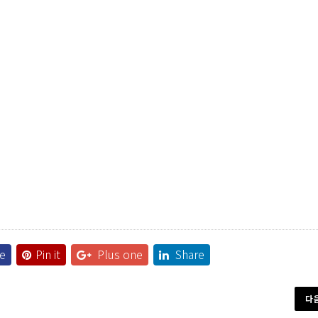
e
Pin it
Plus one
Share
다