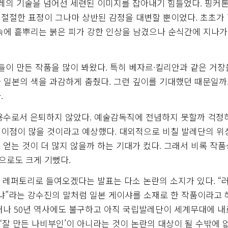
발레의 기술을 넘어선 세련된 이미지를 잡아내기 힘들었다. 핑커톤
절절한 표정이 그나마 상반된 감정을 대변할 뿐이었다. 초초가
속에 흩뿌리는 붉은 피가 강한 인상을 남겼으나 순식간에 지나가
들이 만든 작품을 많이 봐왔다. 특히 베자르·킬리안과 같은 거
 일본의 색을 과감하게 춤췄다. 그런 깊이를 기대했던 때문일까.
.
무용수로서 은퇴하지 않았다. 예술감독직에 전념하지 못할까 걱정
 이점이 많을 것이라고 예상했다. 대외적으로 비칠 발레단의 위
얻는 것이 더 많지 않을까 하는 기대가 컸다. 그래서 비록 작
으로도 크게 기뻤다.
 레퍼토리로 들여오겠다는 발표는 다소 논란의 소지가 있다. “
느냐”라는 강수진의 말처럼 일본 게이샤를 소재로 한 작품이라고 
러나 50년 역사에도 불구하고 아직 국립발레단이 세계무대에 
‘잘 만든 나비부인’이 아니라는 것이 논란의 대상이 될 수밖에 