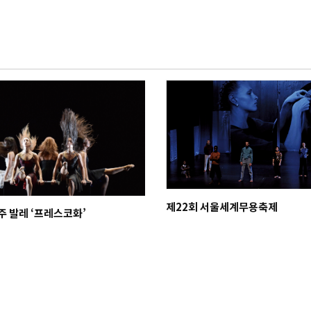
제22회 서울세계무용축제
 발레 ‘프레스코화’