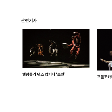
관련기사
멜랑콜리 댄스 컴퍼니 ‘초인’
프렐조카주