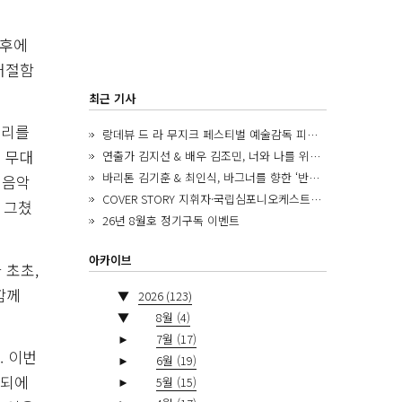
 후에
처절함
최근 기사
거리를
랑데뷰 드 라 무지크 페스티벌 예술감독 피아니스트 김혜진, 5년간의 여정을 돌아보며
 무대
연출가 김지선 & 배우 김조민, 너와 나를 위한 ‘모두의 숲’에서 만나는 동심
바리톤 김기훈 & 최인식, 바그너를 향한 ‘반지 원정대’를 앞두고
 음악
COVER STORY 지휘자·국립심포니오케스트라 제8대 음악감독 로베르토 아바도
 그쳤
26년 8월호 정기구독 이벤트
아카이브
 초초,
함께
▼
2026
(123)
▼
8월
(4)
►
7월
(17)
. 이번
►
6월
(19)
드되에
►
5월
(15)