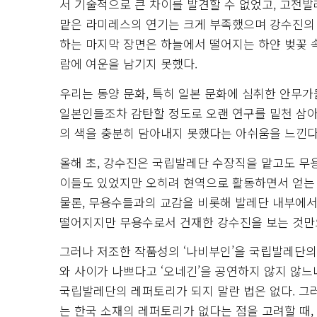
서 기술적으로 큰 차이를 발견할 수 없었고, 고전
맡은 라미레스의 연기는 크게 부족했으며 강수진의 
하는 마지막 장면은 하늘에서 떨어지는 하얀 벚꽃 
람에 여운을 남기지 못했다.
우리는 동양 문화, 특히 일본 문화에 심취한 안무가
일본인들조차 감탄할 정도로 오랜 연구를 밑천 삼아
의 색을 충분히 담아내지 못했다는 아쉬움을 느낀다
올해 초, 강수진은 국립발레단 수장직을 맡고도 
이들도 있었지만 오히려 현역으로 활동하면서 얻는
물론, 무용수들과의 교감을 비롯해 발레단 내부에서 
떨어지지만 무용수로서 건재한 강수진을 보는 것만
그러나 저조한 작품성의 ‘나비부인’을 국립발레단의
와 사이가 나쁘다고 ‘오네긴’을 공연하지 않지 않
국립발레단의 레퍼토리가 되지 말란 법은 없다. 그
는 한국 소재의 레퍼토리가 없다는 점을 고려할 때, 