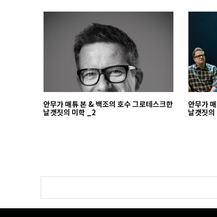
안무가 매튜 본 & 백조의 호수 그로테스크한
안무가 매
날갯짓의 미학 _2
날갯짓의 