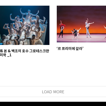
‘르 프리미에 갈라’
튜 본 & 백조의 호수 그로테스크한
미학 _1
LOAD MORE