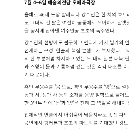
7월 4~6일 예술의전당 오페라극장
올해로 46세 노장 발레리나 강수진은 한 치의 흐트
도 그녀의 긴 팔은 여전히 공중에서 우아하게 날갯
을 동시에 담아낸 여주인공 초초의 독주였다.
강수진의 선방에도 불구하고 엔리케 가사 발가의 안
전개하는 구성, 연출의 핵심 콘셉트가 부재했다. 그
의 한 부분처럼 차지하고 있는 두 대의 일본 대북 
과 스윙이 물과 기름처럼 겉돈 것은 각각 대조를 
기 때문이다.
흑인 무용수를 ‘음’으로, 백인 무용수를 ‘양’으로 
동과 서, 생과 사 등의 소재를 음양 철학으로 풀
한 3인무 외에 ‘음’과 ‘양’은 전혀 그 역할을 해내지
전체적인 연출에서 아쉬움이 남을지라도 멋진 파드
공연에서 핑커톤과 초초의 파드되를 기대했던 것도 