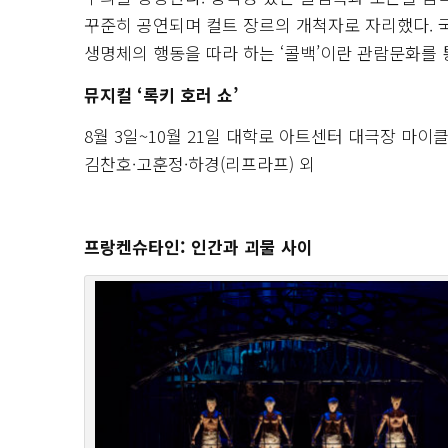
꾸준히 공연되며 컬트 장르의 개척자로 자리했다. 국
생명체의 행동을 따라 하는 ‘콜백’이란 관람문화를 
뮤지컬 ‘록키 호러 쇼’
8월 3일~10월 21일 대학로 아트센터 대극장 마이
김찬호·고훈정·하경(리프라프) 외
프랑켄슈타인: 인간과 괴물 사이