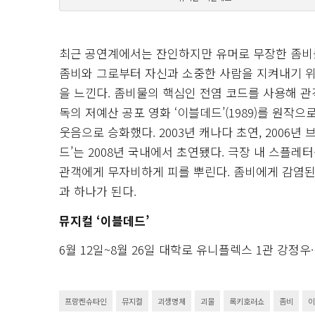
최근 공연계에서는 잔인하지만 유머로 무장한 좀비
좀비와 그로부터 자신과 소중한 사람을 지켜내기 
을 느낀다. 좀비물의 핵심인 전염 코드를 사용해 관
독의 저예산 공포 영화 ‘이블데드’(1989)를 원작
웃음으로 승화했다. 2003년 캐나다 초연, 2006
드’는 2008년 국내에서 초연됐다. 극장 내 스플레
관객에게 무자비하게 피를 뿌린다. 좀비에게 감염된
과 하나가 된다.
뮤지컬 ‘이블데드’
6월 12일~8월 26일 대학로 유니플렉스 1관 강정우
프랑켄슈타인
뮤지컬
괴생명체
괴물
록키호러쇼
좀비
이