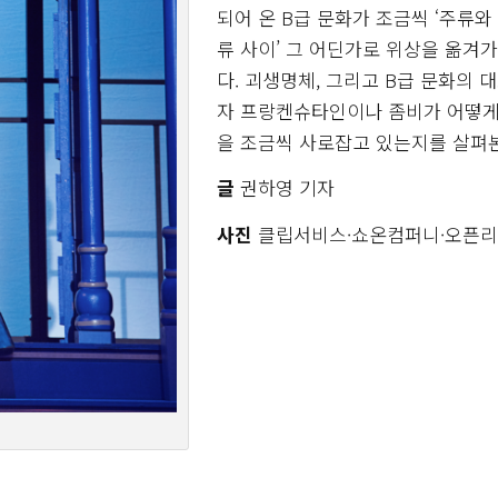
되어 온 B급 문화가 조금씩 ‘주류와
류 사이’ 그 어딘가로 위상을 옮겨가
다. 괴생명체, 그리고 B급 문화의 대
자 프랑켄슈타인이나 좀비가 어떻게
을 조금씩 사로잡고 있는지를 살펴
글
권하영 기자
사진
클립서비스·쇼온컴퍼니·오픈