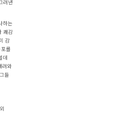
 그려낸
행사하는
나 쾌감
미 감
공포를
이블데
 내려와
 그들
 외