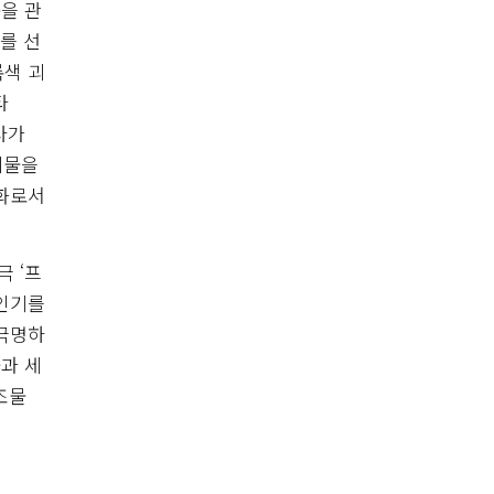
품을 관
를 선
록색 괴
타
사가
괴물을
문화로서
 ‘프
 인기를
 극명하
과 세
조물