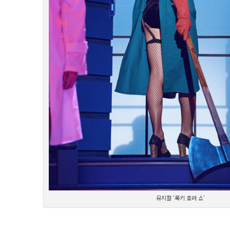
뮤지컬 ‘록키 호러 쇼’