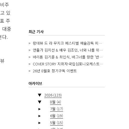
 비주
고 있
표 주
 대중
최근 기사
본다.
랑데뷰 드 라 무지크 페스티벌 예술감독 피아니스트 김혜진, 5년간의 여정을 돌아보며
연출가 김지선 & 배우 김조민, 너와 나를 위한 ‘모두의 숲’에서 만나는 동심
바리톤 김기훈 & 최인식, 바그너를 향한 ‘반지 원정대’를 앞두고
리뷰
COVER STORY 지휘자·국립심포니오케스트라 제8대 음악감독 로베르토 아바도
26년 8월호 정기구독 이벤트
아카이브
▼
2026
(123)
▼
8월
(4)
►
7월
(17)
►
6월
(19)
►
5월
(15)