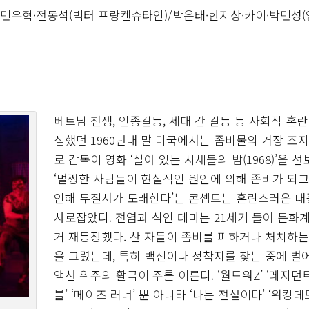
한·민우혁·전동석(빅터 프랑켄슈타인)/박은태·한지상·카이·박민성
베트남 전쟁, 인종갈등, 세대 간 갈등 등 사회적 혼란
심했던 1960년대 말 미국에서는 좀비물의 거장 조지
로 감독이 영화 ‘살아 있는 시체들의 밤(1968)’을 선
‘멀쩡한 사람들이 현실적인 원인에 의해 좀비가 되고
인해 무질서가 도래한다’는 콘셉트는 혼란스러운 대
사로잡았다. 전염과 식인 테마는 21세기 들어 문화
거 재등장했다. 산 자들이 좀비를 피하거나 처치하는
을 그렸는데, 특히 백신이나 정착지를 찾는 중에 벌
액션 위주의 활극이 주를 이룬다. ‘월드워Z’ ‘레지던
블’ ‘메이즈 러너’ 뿐 아니라 ‘나는 전설이다’ ‘워킹데드