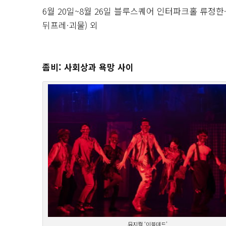
6월 20일~8월 26일 블루스퀘어 인터파크홀 류정
뒤프레·괴물) 외
좀비: 사회상과 욕망 사이
뮤지컬 ‘이블데드’