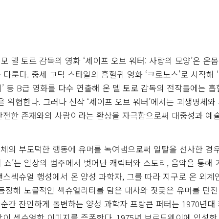
 델 토로 감독의 영화 ‘셰이프 오브 워터: 사랑의 모양’은 온몸
다룬다. 중세 고딕 스타일의 흡혈귀 영화 ‘크로노스’로 시작해 
열쇠’ 등 B급 영화를 다수 연출해 온 델 토로 감독의 전작들에는 흡
을 위협한다. 그러나 신작 ‘셰이프 오브 워터’에서는 괴생명체와
불완전한 존재와의 사랑이라는 환상을 자극함으로써 대중성과 예
명체의 부도덕한 행동에 유머를 녹여냄으로써 일탈을 선사한 경
호러 쇼’는 일상의 범주에서 벗어난 캐릭터와 스토리, 음악을 통해 
스섹슈얼 행성에서 온 양성 과학자, 그를 따라 지구로 온 외계
 등장해 노골적인 섹슈얼리티를 담은 대사와 짓궂은 유머를 던진다
순간 잔인하게 돌변하는 양성 과학자 프랑큰 퍼터는 1970년대
이 섹슈얼한 이미지를 증폭한다. 1975년 브로드웨이에 입성한