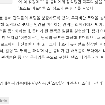
어 더 워킹데드’ 등 좀비에게 잠식당한 이후의 삶을
‘포스트 아포칼립스’ 장르가 큰 인기를 끌었다.
를 통해 관객들이 욕망을 분출하도록 했다. 무자비한 폭력을 
위해 폭력으로 맞서는 인간을 마주하는 관객은 죄책감에서 벗어
객을 좀비화하는데, 좀비가 된 관객은 일탈을 경험한다. 샘 레이
으로 한 뮤지컬 ‘이블데드’는 원작의 공포를 과장해 표현함으로써 
년 브로드웨이에 진출한 이후 B급 코미디 호러 뮤지컬로 성장한 ‘
터석, 일명 ‘피 뿌리는 좌석’에서는 좀비가 된 배우들이 무대에서
 관객들은 좀비의 움직임을 춤으로 구현한 댄스 타임을 거치며
·김대현·서경수(애쉬)/우찬·유권(스캇)/김려원·최미소(애니·셀리)
블데드