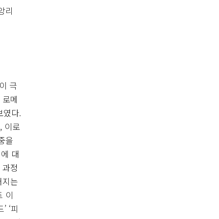
(앙리
이 극
 로메
보였다.
, 이로
중을
계에 대
 과정
어지는
트 이
’ ‘피