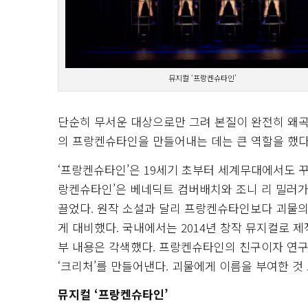
뮤지컬 ‘프랑켄슈타인’
단순히 무서운 대상으로만 그려 본질이 완전히 왜곡
의 프랑켄슈타인을 만들어내는 데는 큰 역할을 했다
‘프랑켄슈타인’은 19세기 초부터 세계무대에서도 꾸
랑켄슈타인’은 베네딕트 컴버배치와 조니 리 밀러
끌었다. 원작 소설과 달리 프랑켄슈타인보다 괴물
게 대비했다. 국내에서는 2014년 창작 뮤지컬로 
부 내용은 각색했다. 프랑켄슈타인의 친구이자 연
‘크리처’를 만들어낸다. 괴물에게 이름을 부여한 것
뮤지컬 ‘프랑켄슈타인’