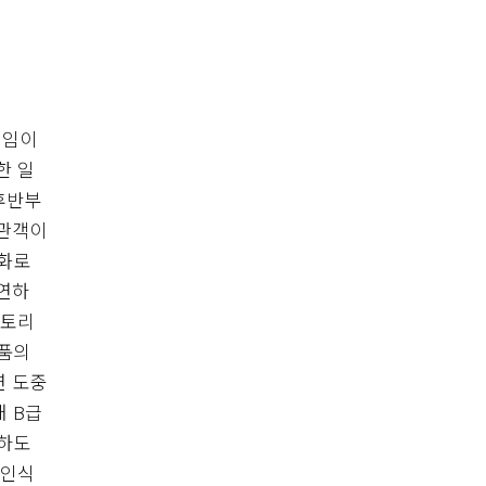
직임이
한 일
 후반부
 관객이
문화로
출연하
스토리
작품의
연 도중
 B급
험하도
 인식