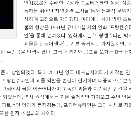
인’(1818)은 수려한 문장과 그로테스크한 심상, 작
통하는 뛰어난 자연경관 묘사를 통해 몽환적 분위기
사하며 고전으로 자리했다. 머리에 나사가 박힌 초
물의 형상은 1931년 유니버설 사의 영화 ‘프랑켄슈
인’을 통해 알려졌다. 영화에서는 ‘프랑켄슈타인 박
괴물을 만들어낸다’는 기본 줄거리는 가져왔지만, 
된 주인공을 탄생시켰다. 그러나 엽기와 공포를 오가는 B급 
.
준히 상연되었다. 특히 2011년 영국 내셔널시어터가 제작한 연극
가 프랑켄슈타인과 괴물 역할을 번갈아 연기하며 대중적으로 큰
의 관점에서 극을 이끌어나가며 고독한 괴물과 이기적인 인간을
제작되었는데, 역시 원작에서는 기본 줄거리만 가져오고 주변 인물
구 파트너인 앙리가 등장하는데, 프랑켄슈타인은 그의 시체로 창
 또한 원작 소설과의 차이다.