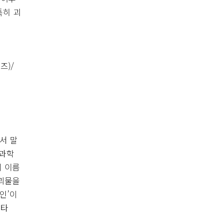
특히 괴
즈)/
앞서 말
 과학
의 이름
 괴물을
인’이
슈타