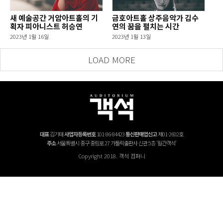
새 예술공간 거암아트홀의 기
금호아트홀 상주음악가 김수
획자 피아니스트 허승연
연의 꿈을 펼치는 시간
2023년 1월 16일
2023년 1월 13일
LOAD MORE
대표
김기태
사업자등록번호
101-86-84423
통신판매업신고
제01-2602호
주소
서울특별시 중구 중림로 27 가톨릭출판사 신관 5층 '월간객석'
Copyright 2018. 객석 컴퍼니