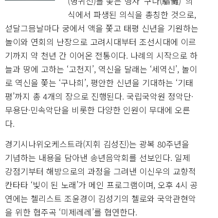
(병귀신)를 쫓는 행사 ‘구나(驅儺)’ 의
식에서 파생된 의식을 총칭한 것으로,
섣달그믐날마다 궁에서 액을 쫓고 태평 신년을 기원하는
놀이와 연회의 난장으로 고려시대부터 조선시대에 이르
기까지 약 천년 간 이어온 전통이다. 나례의 시작으로 하
늘과 땅에 고하는 ‘고천지’, 역신을 달래는 ‘세역신’, 놀이
로 역신을 쫓는 ‘구나희’, 평안한 신년을 기대하는 ‘기태
평’까지 총 4개의 장으로 진행된다. 국립국악원 정악단·
무용단·민속악단을 비롯한 다양한 인원이 무대에 오른
다.
경기시나위오케스트라(지휘 김성진)는 광복 80주년을
기념하는 내용을 담아낸 송년음악회를 선보인다. 일제
강점기부터 해방으로의 과정을 그려낸 이신우의 교향적
칸타타 ‘빛이 된 노래’가 메인 프로그램이며, 오후 4시 공
연에는 첼리스트 조윤경이 김성기의 첼로와 국악관현악
을 위한 협주곡 ‘미제레레’를 협연한다.