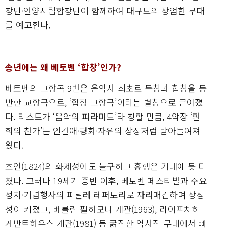
창단·안양시립합창단이 함께하여 대규모의 장엄한 무대
를 예고한다.
송년에는 왜 베토벤 ‘합창’인가?
베토벤의 교향곡 9번은 음악사 최초로 독창과 합창을 동
반한 교향곡으로, ‘합창 교향곡’이라는 별칭으로 굳어졌
다. 리스트가 ‘음악의 피라미드’라 칭할 만큼, 4악장 ‘환
희의 찬가’는 인간애·평화·자유의 상징처럼 받아들여져
왔다.
초연(1824)의 화제성에도 불구하고 흥행은 기대에 못 미
쳤다. 그러나 19세기 중반 이후, 베토벤 페스티벌과 주요
정치·기념행사의 피날레 레퍼토리로 자리매김하며 상징
성이 커졌고, 베를린 필하모니 개관(1963), 라이프치히
게반트하우스 개관(1981) 등 굵직한 역사적 무대에서 빠