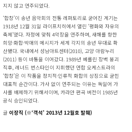
지지 않고 연주되었다.
‘합창’이 송년 음악회의 전통 레퍼토리로 굳어진 계기는
1918년 12월 31일 라이프치히에서 열린 ‘평화와 자유의
축제’였다. 자정에 맞춰 4악장을 연주하며, 새해를 향한
희망·화합·박애의 메시지가 세계 각지의 송년 무대로 확
산됐다. 국내에서 성남아트센터(2010), 고양 아람누리
(2011) 등이 바통을 이어갔다. 1989년 베를린 장벽 붕괴
직후, 레너드 번스타인이 지휘했던 연합 오케스트라의
‘합창’은 이 작품을 정치적·인류적 화합의 상징으로 굳힌
대표적 순간이다. 가사 없이 연주되는 이유는 독일어 가
사를 배제하기 위해서이며, 카라얀 편곡 버전이 1985년
공식 승인되었다.
글
이장직 (※‘객석’ 2013년 12월호 발췌)