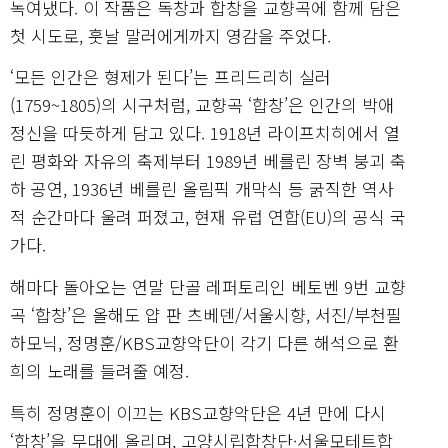
녹여냈다. 이 작품은 독창과 합창을 교향곡에 함께 담은
첫 시도로, 훗날 말러에게까지 영감을 주었다.
‘모든 인간은 형제가 된다’는 프리드리히 실러
(1759~1805)의 시구처럼, 교향곡 ‘합창’은 인간의 박애
정신을 따듯하게 담고 있다. 1918년 라이프치히에서 열
린 평화와 자유의 축제부터 1989년 베를린 장벽 붕괴 축
하 공연, 1936년 베를린 올림픽 개막식 등 굵직한 역사
적 순간마다 울려 퍼졌고, 현재 유럽 연합(EU)의 공식 국
가다.
해마다 돌아오는 연말 단골 레퍼토리인 베토벤 9번 교향
곡 ‘합창’은 올해도 얍 판 츠베덴/서울시향, 서진/부천필
하모닉, 정명훈/KBS교향악단이 각기 다른 해석으로 환
희의 노래를 들려줄 예정.
특히 정명훈이 이끄는 KBS교향악단은 4년 만에 다시
‘합창’을 무대에 올리며, 고양시립합창단·서울모테트합