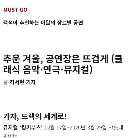
MUST GO
객석이 추천하는 이달의 장르별 공연
추운 겨울, 공연장은 뜨겁게 (클
래식 음악·연극·뮤지컬)
글
허서현 기자
가자, 드랙의 세계로!
뮤지컬 ‘킹키부츠’
12월 17일~2026년 3월 29일 샤롯데
씨어터