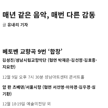
매년 같은 음악, 매번 다른 감동
글
유내리 기자
베토벤 교향곡 9번 ‘합창’
김성진/성남시립교향악단 (협연 박재은·김선정·김효종·
지요한)
12월 9일 오후 7시 30분 성남아트센터 콘서트홀
얍 판 츠베덴/서울시향 (협연 서선영·이아경·김우경·심
기환)
12월 18·19일 예술의전당 외