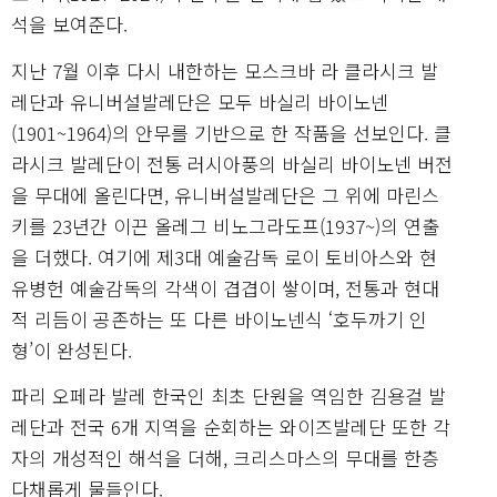
석을 보여준다.
지난 7월 이후 다시 내한하는 모스크바 라 클라시크 발
레단과 유니버설발레단은 모두 바실리 바이노넨
(1901~1964)의 안무를 기반으로 한 작품을 선보인다. 클
라시크 발레단이 전통 러시아풍의 바실리 바이노넨 버전
을 무대에 올린다면, 유니버설발레단은 그 위에 마린스
키를 23년간 이끈 올레그 비노그라도프(1937~)의 연출
을 더했다. 여기에 제3대 예술감독 로이 토비아스와 현
유병헌 예술감독의 각색이 겹겹이 쌓이며, 전통과 현대
적 리듬이 공존하는 또 다른 바이노넨식 ‘호두까기 인
형’이 완성된다.
파리 오페라 발레 한국인 최초 단원을 역임한 김용걸 발
레단과 전국 6개 지역을 순회하는 와이즈발레단 또한 각
자의 개성적인 해석을 더해, 크리스마스의 무대를 한층
다채롭게 물들인다.