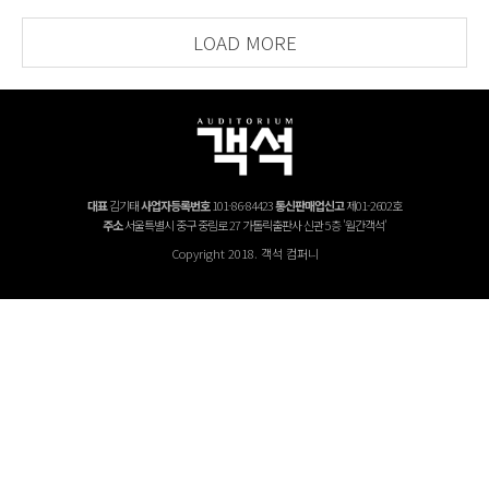
LOAD MORE
대표
김기태
사업자등록번호
101-86-84423
통신판매업신고
제01-2602호
주소
서울특별시 중구 중림로 27 가톨릭출판사 신관 5층 '월간객석'
Copyright 2018. 객석 컴퍼니