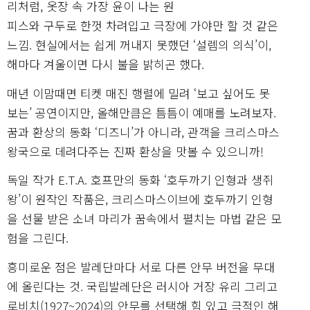
리처럼, 옷장 속 가장 윤이 나는 원
피스와 구두로 한껏 차려입고 극장에 가야만 할 것 같은
느낌. 현실에서는 쉽게 꺼내지 못했던 ‘설렘의 의식’이,
해마다 겨울이면 다시 불을 밝히곤 했다.
매년 이맘때면 티켓 매진 행렬에 밀려 ‘보고 싶어도 못
보는’ 공연이지만, 올해만큼은 틈틈이 예매를 노려보자.
꿈과 환상의 동화 ‘디즈니’가 아니라, 관객을 크리스마스
왕국으로 데려다주는 진짜 환상을 맛볼 수 있으니까!
독일 작가 E.T.A. 호프만의 동화 ‘호두까기 인형과 생쥐
왕’이 원작인 작품은, 크리스마스이브에 호두까기 인형
을 선물 받은 소녀 마리가 꿈속에서 펼치는 마법 같은 모
험을 그린다.
흥미로운 점은 발레단마다 서로 다른 안무 버전을 무대
에 올린다는 것. 국립발레단은 러시아 거장 유리 그리고
로비치(1927~2024)의 안무를 선택해 힘 있고 극적인 해