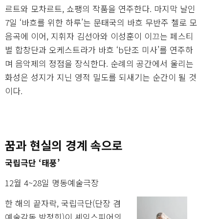
르트와 모차르트, 쇼팽의 작품을 연주한다. 마지막 날인
7일 ‘바흐를 위한 하루’는 문태국의 바흐 무반주 첼로 모
음곡에 이어, 지휘자 김선아와 이성훈이 이끄는 페스티
벌 합창단과 오케스트라가 바흐 ‘b단조 미사’를 연주하
며 음악제의 정점을 장식한다. 순례의 공간에서 울리는
화성은 성지가 지닌 영적 밀도를 되새기는 순간이 될 것
이다.
꿈과 현실의 경계 속으로
국립극단 ‘태풍’
12월 4~28일 명동예술극장
한 해의 끝자락, 국립극단(단장 겸
예술감독 박정희)이 셰익스피어의