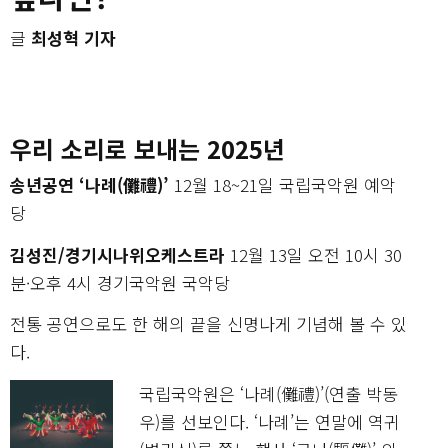
글
최성혁 기자
우리 소리로 보내는 2025년
송년공연 ‘나례(儺禮)’
12월 18~21일 국립국악원 예악
당
김성진/경기시나위오케스트라
12월 13일 오전 10시 30
분·오후 4시 경기국악원 국악당
전통 공연으로도 한 해의 끝을 신명나게 기념해 볼 수 있
다.
국립국악원은 ‘나례(儺禮)’(연출 박동
우)를 선보인다. ‘나례’는 연말에 역귀