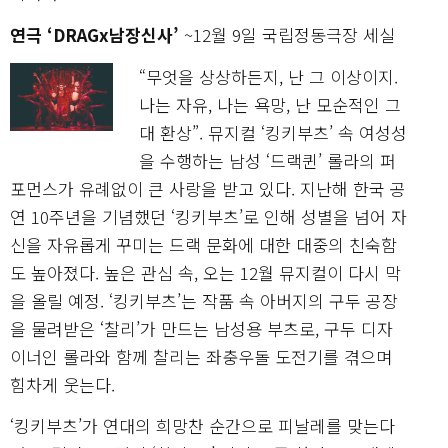
연극 ‘DRAGx남장신사’
~12월 9일 국립정동극장 세실
“무엇을 상상하든지, 난 그 이상이지.
나는 자유, 나는 욕망, 난 모순적인 그
대 환상”. 뮤지컬 ‘킹키부츠’ 속 여성성
을 수행하는 남성 ‘드랙퀸’ 롤라의 퍼
포먼스가 유례없이 큰 사랑을 받고 있다. 지난해 한국 공
연 10주년을 기념했던 ‘킹키부츠’로 인해 성별을 넘어 자
신을 자유롭게 꾸미는 드랙 문화에 대한 대중의 친숙함
도 높아졌다. 높은 관심 속, 오는 12월 뮤지컬이 다시 막
을 올릴 예정. ‘킹키부츠’는 작품 속 아버지의 구두 공장
을 물려받은 ‘찰리’가 만드는 남성용 부츠로, 구두 디자
이너인 롤라와 함께 찰리는 좌충우돌 도전기를 겪으며
힘차게 웃는다.
‘킹키부츠’가 연대의 희망찬 순간으로 피날레를 맞는다