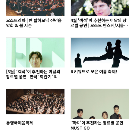
오스트리아 | 빈 필하모닉 신년음
4월 ‘객석’이 추천하는 이달의 장
악회 & 볼 시즌
르별 공연 | 오스모 벤스케/서울시
향(협연 아우구스틴 하델리히) 외
[3월] ‘객석’이 추천하는 이달의
6 키워드로 모은 여름 축제!
장르별 공연 | 연극 ‘회란기’ 외
통영국제음악제
‘객석’이 추천하는 장르별 공연
MUST GO