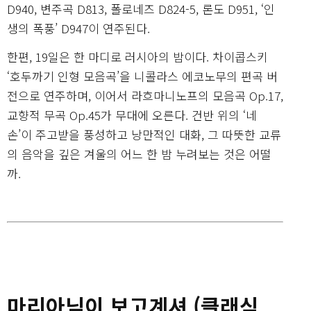
D940, 변주곡 D813, 폴로네즈 D824-5, 론도 D951, ‘인
생의 폭풍’ D947이 연주된다.
한편, 19일은 한 마디로 러시아의 밤이다. 차이콥스키
‘호두까기 인형 모음곡’을 니콜라스 에코노무의 편곡 버
전으로 연주하며, 이어서 라흐마니노프의 모음곡 Op.17,
교향적 무곡 Op.45가 무대에 오른다. 건반 위의 ‘네
손’이 주고받을 풍성하고 낭만적인 대화, 그 따뜻한 교류
의 음악을 깊은 겨울의 어느 한 밤 누려보는 것은 어떨
까.
마리아님이 보고계셔 (클래식