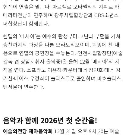
현진이 연출을 맡는다. 마르첼로 모타델리의 지휘로 카
메라타전남이 연주하며 광주시립합창단과 CBS소년소
녀합창단이 함께한다.
헨델의 ‘메시아’는 예수의 탄생부터 고난과 부활을 거쳐
승천까지의 과정을 다룬 오라토리오이며, 희망에 찬 내
용으로 연말의 공연장을 수놓는다. 인천시립합창단(예술
감독 겸 상임지휘자 윤의중)은 올해 12월 ‘메시아’의 시
작을 연다. 소프라노 이윤정·카운터테너 정민호·테너 김
기찬·베이스 우경식이 솔리스트로 출연하며 바흐솔리스
텐서울이 연주한다.
음악과 함께 2026년 첫 순간을!
예술의전당 제야음악회
12월 31일 오후 9시 30분 예술