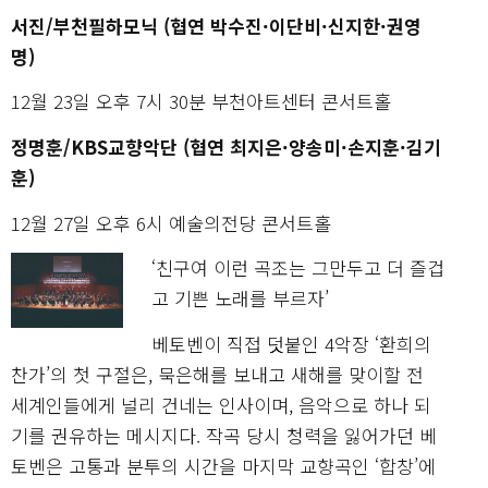
서진/부천필하모닉 (협연 박수진·이단비·신지한·권영
명)
12월 23일 오후 7시 30분 부천아트센터 콘서트홀
정명훈/KBS교향악단 (협연 최지은·양송미·손지훈·김기
훈)
12월 27일 오후 6시 예술의전당 콘서트홀
‘친구여 이런 곡조는 그만두고 더 즐겁
고 기쁜 노래를 부르자’
베토벤이 직접 덧붙인 4악장 ‘환희의
찬가’의 첫 구절은, 묵은해를 보내고 새해를 맞이할 전
세계인들에게 널리 건네는 인사이며, 음악으로 하나 되
기를 권유하는 메시지다. 작곡 당시 청력을 잃어가던 베
토벤은 고통과 분투의 시간을 마지막 교향곡인 ‘합창’에