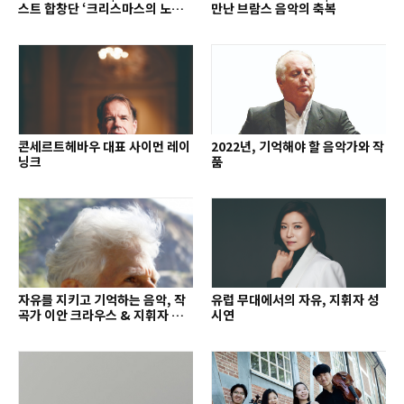
스트 합창단 ‘크리스마스의 노래’
만난 브람스 음악의 축복
외
콘세르트헤바우 대표 사이먼 레이
2022년, 기억해야 할 음악가와 작
닝크
품
자유를 지키고 기억하는 음악, 작
유럽 무대에서의 자유, 지휘자 성
곡가 이안 크라우스 & 지휘자 배
시연
종훈