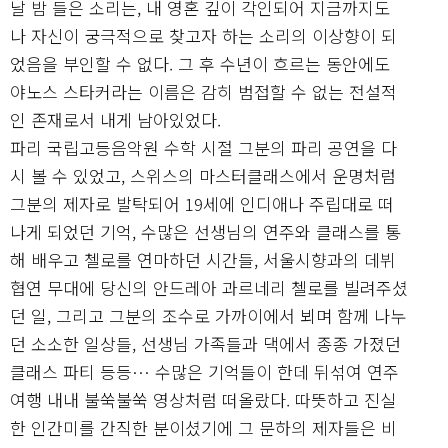
날 밤 들은 소리는, 내 영혼 깊이 각인되어 지금까지도
나 자신이 궁극적으로 찾고자 하는 소리의 이상향이 되
었음을 부인할 수 없다. 그 후 수년이 흐르는 동안에도
야노스 스타커라는 이름은 감히 범접할 수 없는 전설적
인 존재로서 내게 남아있었다.
파리 국립고등음악원 수학 시절 그분의 파리 공연을 다
시 볼 수 있었고, 스위스의 마스터클래스에서 운명처럼
그분의 제자로 발탁되어 19세에 인디애나 주립대로 떠
나게 되었던 기억, 수많은 선생님의 연주와 클래스를 통
해 배우고 첼로를 연마하던 시간들, 서울시향과의 데뷔
협연 무대에 당신의 안드레아 과르네리 첼로를 빌려주셨
던 일, 그리고 그분의 조수로 가까이에서 뵈며 함께 나누
던 소소한 일상들, 선생님 가족들과 댁에서 종종 가졌던
클래스 파티 등등… 수많은 기억들이 한데 뒤섞여 연주
여행 내내 불쑥불쑥 영상처럼 떠올랐다. 따뜻하고 진실
한 인간미를 간직한 분이셨기에 그 문하의 제자들은 비