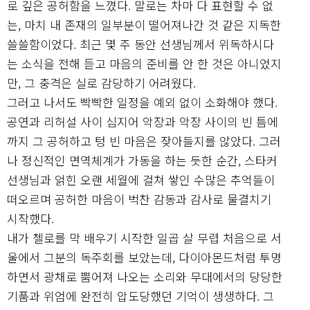
로 깊은 공허함을 느꼈다. 말로는 차마 다 표현할 수 없
는, 마치 내 존재의 일부분이 떨어져나간 것 같은 지독한
쓸쓸함이었다. 최근 몇 주 동안 선생님께서 위독하시다
는 소식을 전해 듣고 마음의 준비를 안 한 것은 아니었지
만, 그 충격은 실로 감당하기 어려웠다.
그러고 나서도 빡빡한 일정을 예외 없이 소화해야 했다.
공연과 리허설 사이 심지어 악장과 악장 사이의 빈 틈에
까지 그 공허하고 텅 빈 마음은 잦아들지를 않았다. 그러
나 정신적인 면역체계가 가동을 하는 듯한 순간, 스타커
선생님과 얽힌 오랜 세월에 걸쳐 쌓인 수많은 추억들이
떠오르며 공허한 마음이 벅찬 감동과 감사로 물결치기
시작했다.
내가 첼로를 막 배우기 시작한 일곱 살 무렵 처음으로 서
울에서 그분의 독주회를 보았는데, 다이아몬드처럼 투명
하면서 광채로 뿜어져 나오는 소리와 무대에서의 당당한
기품과 위엄에 완전히 압도당했던 기억이 생생하다. 그