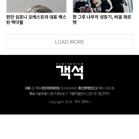
런던 심포니 오케스트라 대표 캐스
한 그루 나무의 성장기, 바움 콰르
린 맥다월
텟
LOAD MORE
대표
김기태
사업자등록번호
101-86-84423
통신판매업신고
제01-2602호
주소
서울특별시 중구 중림로 27 가톨릭출판사 신관 5층 '월간객석'
Copyright 2018. 객석 컴퍼니