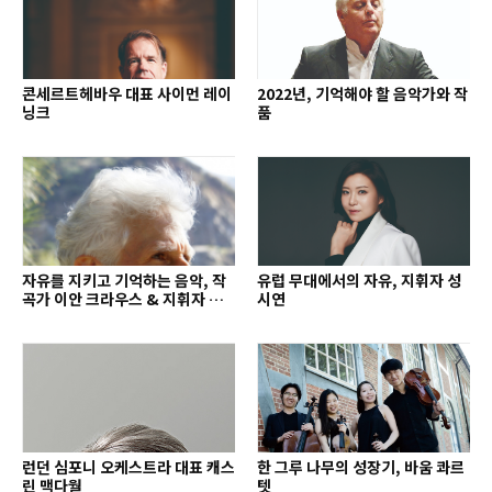
콘세르트헤바우 대표 사이먼 레이
2022년, 기억해야 할 음악가와 작
닝크
품
자유를 지키고 기억하는 음악, 작
유럽 무대에서의 자유, 지휘자 성
곡가 이안 크라우스 & 지휘자 배
시연
종훈
런던 심포니 오케스트라 대표 캐스
한 그루 나무의 성장기, 바움 콰르
린 맥다월
텟