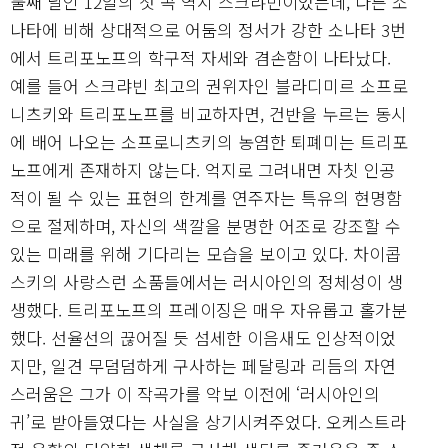
둘째 날인 12일의 첫 곡 역시 스크랴빈이었는데, 다른 소
나타에 비해 상대적으로 어둠의 정서가 강한 소나타 3번
에서 트리포노프의 학구적 자세와 겸손함이 나타났다.
예를 들어 스크랴빈 최고의 권위자인 블라디미르 소프로
니츠키와 트리포노프를 비교하자면, 건반을 누르는 동시
에 배어 나오는 소프로니츠키의 농염한 퇴폐미는 트리포
노프에게 존재하지 않는다. 억지로 그려내면 자칫 인공
적이 될 수 있는 표현의 한계를 연주자는 특유의 현명함
으로 절제하며, 자신의 색깔을 분명한 어조로 강조할 수
있는 미래를 위해 기다리는 모습을 보이고 있다. 차이콥
스키의 사랑스런 소품들에서는 러시아인의 정체성이 생
생했다. 트리포노프의 프레이징은 매우 자유롭고 홀가분
했다. 선율선의 끊어질 듯 섬세한 이음새도 인상적이었
지만, 일견 무덤덤하게 구사하는 페달링과 리듬의 자연
스러움은 그가 이 작곡가를 악보 이전에 ‘러시아인의
귀’로 받아들였다는 사실을 상기시켜주었다. 오케스트라