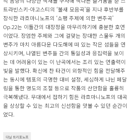
적 음향의 다양한 색채를 구사해 색다른 즐거움을 준 스
트라빈스키-아고스티의 ‘불새 모음곡’을 지나 후반부를
장식한 라흐마니노프의 ‘쇼팽 주제에 의한 변주곡’
Op.22는 이틀간의 대장정을 마무리하기에 충분한 호연
이었다. 장엄한 주제와 그에 걸맞는 장대한 스물두 개의
변주가 마치 아름다운 다도해에 떠 있는 작은 섬들을 연
상시키며, 나열된 변주들 간의 통일성과 응집력을 보이
는 데 어려움이 있는 이 난곡에서는 조리 있는 연출력이
빛을 발했다. 확신에 찬 타건이 외향적인 힘을 전달해주
는 동시에 템포의 극명한 대비 설정, 세심하게 나뉜 페달
링을 통한 명도의 조절 등으로 작품의 산만함을 훌륭히
극복해냈다. 무대에서 접하기 힘든 라흐마니노프의 대곡
을 상상할 수 있는 최고의 신선함을 맛볼 수 있던 순간이
었다.
다닐 트리포노프