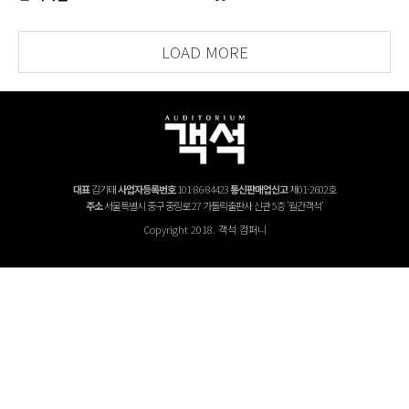
LOAD MORE
대표
김기태
사업자등록번호
101-86-84423
통신판매업신고
제01-2602호
주소
서울특별시 중구 중림로 27 가톨릭출판사 신관 5층 '월간객석'
Copyright 2018. 객석 컴퍼니