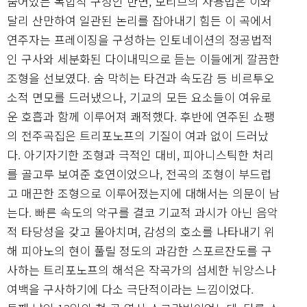
숨어있는 복합적 구성인 반면, 모티브의 사용법은 이와
달리 산만하여 일관된 논리를 잡아내기 힘든 이 곡에서
연주자는 프레이징을 구성하는 인토네이션의 정공법적
인 구사와 세분화된 다이내믹으로 듣는 이들에게 깔끔한
조형을 선보였다. 숨 막히는 타건과 속도감 등 비르투오
소적 면모를 드러냈으나, 기교의 모든 요소들이 여유로
운 호흡과 함께 이루어져 쾌적했다. 후반에 연주된 쇼팽
의 전주곡집은 트리포노프의 기질이 여과 없이 드러났
다. 아기자기한 조형과 극적인 대비, 피아니스틱한 처리
를 골고루 보여준 호연이었으나, 전곡의 조형이 부드럽
고 매끈한 조형으로 이루어졌는지에 대해서는 의문이 남
는다. 빠른 속도의 악구를 결코 기교적 과시가 아닌 음악
적 타당성을 갖고 몰아치며, 감성의 호소를 나타내기 위
해 피아노의 현이 풀릴 정도의 과감한 스포르잔도를 구
사하는 트리포노프의 해석은 작곡가의 섬세한 뉘앙스나
여백을 구사하기에 다소 극단적이라는 느낌이었다.