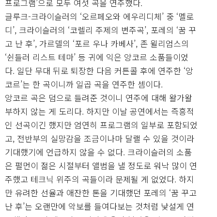
프로그램’으로 모두 여섯 곡을 연주했다.
글루크-크라이슬러의 ‘오르페오와 에우리디체’ 중 ‘멜로
디’, 크라이슬러의 ‘코렐리 주제의 변주곡’, 포레의 ‘꿈 꾸
고 난 후’, 가르델의 ‘포르 우나 카베사’, 존 윌리엄스의
‘쉰들러 리스트 테마’ 등 귀에 익은 앙코르 소품들이었
다. 일단 무대 뒤로 퇴장한 다음 커튼콜 후에 연주한 ‘앙
코르’는 한 곡이니까 일곱 곡을 연주한 셈이다.
앙코르 곡은 덤으로 들려준 것이니 연주에 대해 왈가왈
부하지 않는 게 도리다. 하지만 이날 공연에서는 즉흥적
인 선곡이긴 했지만 엄연히 프로그램의 일부로 포함되었
고, 전반부의 실망감을 조금이나마 달랠 수 있을 것이라
기대했기에 언급하지 않을 수 없다. 크라이슬러의 소품
은 펄먼이 젊은 시절부터 앨범을 낼 정도로 워낙 많이 연
주했고 테크닉 위주의 곡들이라 문제될 게 없었다. 하지
만 유려한 선율과 애잔한 톤을 기대했던 포레의 ‘꿈 꾸고
난 후’는 오랜만에 악보를 들여다보는 것처럼 낯설게 연