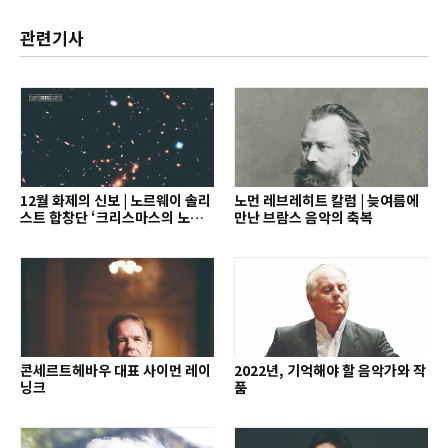
관련기사
12월 화제의 신보 | 노르웨이 솔리
노먼 레브레히트 칼럼 | 늦여름에
스트 합창단 ‘크리스마스의 노래’
만난 브람스 음악의 축복
외
콘세르트헤바우 대표 사이먼 레이
2022년, 기억해야 할 음악가와 작
닝크
품