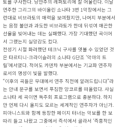
토를 구사한다. 낭만주의 레퍼토리에 잘 어울린다. 이날
연주한 그리그의 바이올린 소나타 3번 1악장에서는 그
런대로 비브라토의 매력을 보여줬지만, 나머지 부분에서
는 음정 불안과 과도한 비브라토가 한데 뒤섞여 매끈한
선율을 빚어내는 데는 실패했다. 가장 기대했던 곡이어
서 그랬는지 실망감도 컸다.
전성기 시절 화려했던 테크닉 구사를 엿볼 수 있었던 것
은 타르티니-크라이슬러의 소나타 G단조 ‘악마의 트
릴’에서였다. 적어도 카덴차 부분에서는 기교파 연주자
로서의 명성이 빛을 발했다.
“이후의 곡들은 무대에서 연주 직전에 알려드립니다”라
는 안내 문구를 보면서 푸짐한 앙코르를 떠올렸다. 사실
소나타 세 곡이면 독주회 프로그램으로 충분하다. 하지
만 언제 다시 올지도 모르는 세계적인 연주자가 아닌가.
피아니스트와 함께 등장한 페이지 터너는 악보를 한 보
따리 들고 나왔고 그중에서 즉석에서 골라서 ‘즉흥적인