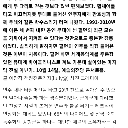
에게 두 다리로 걷는 것보다 훨씬 편해보였다. 휠체어를
타고 미끄러지듯 무대로 들어선 연주자에게 환호성과 함
께 우레와 같은 박수소리가 터져 나왔다. 1991·2010년
에 이은 세 번째 내한 공연 무대에 선 펄먼의 최근 모습
을 가까이서 지켜볼 수 있다는 것만으로도 충분한 감동
이었다. 솔직하게 말하자면 펄먼의 연주를 직접 들어본
것은 이번이 처음이다. 펄먼 하면 세계음악계를 주름잡
았던 유대계 바이올리니스트 계보 가운데 살아있는 마지
막 전설 아닌가. 10월 14일, 예술의전당 콘서트홀.
글 이장직 객원전문기자(lully@) 사진 크레디아
연주 내내 타임머신을 타고 20년 전으로 돌아갈 수 있으
면 얼마나 좋을까 하는 생각뿐이었다. 군데군데 화려했
던 전성기 시절의 뜨거운 연주와 불꽃 튀기는 테크닉이
연상되는 대목도 있었다. 68세의 나이에도 몇 달씩 순회
독주회의 강행군을 하다니 대단한 체력의 소유자라는 감