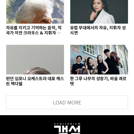
자유를 지키고 기억하는 음악, 작
유럽 무대에서의 자유, 지휘자 성
곡가 이안 크라우스 & 지휘자 배
시연
종훈
런던 심포니 오케스트라 대표 캐스
한 그루 나무의 성장기, 바움 콰르
린 맥다월
텟
LOAD MORE