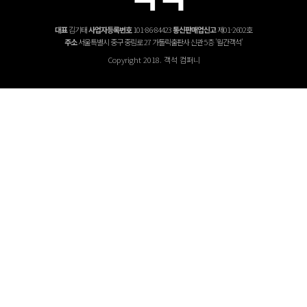
대표
김기태
사업자등록번호
101-86-84423
통신판매업신고
제01-2602호
주소
서울특별시 중구 중림로 27 가톨릭출판사 신관 5층 '월간객석'
Copyright 2018. 객석 컴퍼니