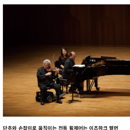
단추와 손잡이로 움직이는 전동 휠체어는 이츠하크 펄먼