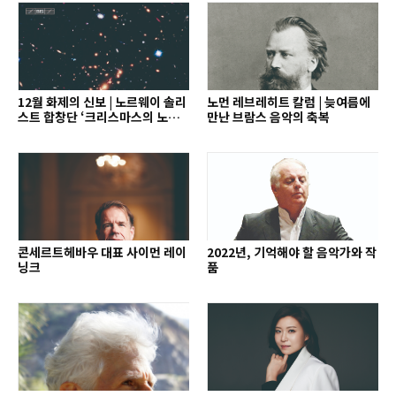
12월 화제의 신보 | 노르웨이 솔리
노먼 레브레히트 칼럼 | 늦여름에
스트 합창단 ‘크리스마스의 노래’
만난 브람스 음악의 축복
외
콘세르트헤바우 대표 사이먼 레이
2022년, 기억해야 할 음악가와 작
닝크
품