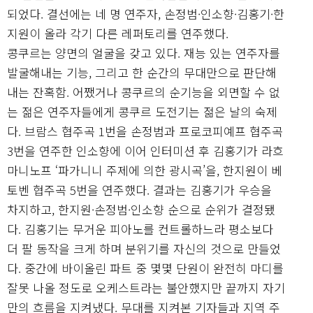
되었다. 결선에는 네 명 연주자, 손정범·인소향·김홍기·한
지원이 올라 각기 다른 레퍼토리를 연주했다.
콩쿠르는 양면의 얼굴을 갖고 있다. 재능 있는 연주자를
발굴해내는 기능, 그리고 한 순간의 무대만으로 판단해
내는 잔혹함. 어쨌거나 콩쿠르의 순기능을 외면할 수 없
는 젊은 연주자들에게 콩쿠르 도전기는 젊은 날의 숙제
다. 브람스 협주곡 1번을 손정범과 프로코피예프 협주곡
3번을 연주한 인소향에 이어 인터미션 후 김홍기가 라흐
마니노프 ‘파가니니 주제에 의한 광시곡’을, 한지원이 베
토벤 협주곡 5번을 연주했다. 결과는 김홍기가 우승을
차지하고, 한지원·손정범·인소향 순으로 순위가 결정됐
다. 김홍기는 무거운 피아노를 컨트롤하느라 평소보다
더 팔 동작을 크게 하며 분위기를 자신의 것으로 만들었
다. 중간에 바이올린 파트 중 몇몇 단원이 완전히 마디를
잘못 나올 정도로 오케스트라는 불안했지만 끝까지 자기
만의 흐름을 지켜냈다. 무대를 지켜본 기자들과 지역 주