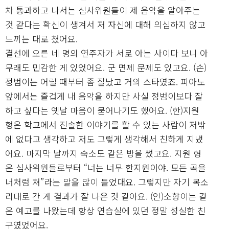
차 통과하고 나서는 심사위원들이 제 음악을 알아주는
것 같다는 확신이 생겨서 저 자신에 대해 의심하지 않고
느끼는 대로 쳤어요.
결선에 오른 네 명의 연주자가 서로 아는 사이다 보니 아
무래도 민감한 게 있었어요. 군 면제 문제도 있고요. (손)
정범이는 어릴 때부터 좀 잘났고 거의 스타였죠. 피아노
앞에서는 즐겁게 내 음악을 하지만 사실 정범이보다 잘
하고 싶다는 옛날 마음이 묻어나기도 했어요. (한)지원
형은 학교에서 진솔한 이야기를 할 수 있는 사람이 저밖
에 없다고 생각하고 저도 그렇게 생각해서 친하게 지냈
어요. 마지막 날까지 숙소도 같은 방을 썼고요. 지원 형
은 심사위원들로부터 “너는 너무 한지원이야. 모든 곡을
너처럼 쳐”라는 말을 많이 들었대요. 그렇지만 자기 목소
리대로 간 게 결과가 잘 나온 것 같아요. (인)소향이는 같
은 예고를 나왔는데 항상 연습실에 있던 정말 성실한 친
구였었어요.