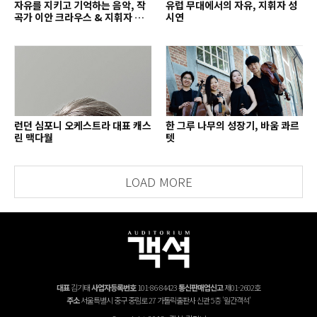
자유를 지키고 기억하는 음악, 작
유럽 무대에서의 자유, 지휘자 성
곡가 이안 크라우스 & 지휘자 배
시연
종훈
런던 심포니 오케스트라 대표 캐스
한 그루 나무의 성장기, 바움 콰르
린 맥다월
텟
LOAD MORE
대표
김기태
사업자등록번호
101-86-84423
통신판매업신고
제01-2602호
주소
서울특별시 중구 중림로 27 가톨릭출판사 신관 5층 '월간객석'