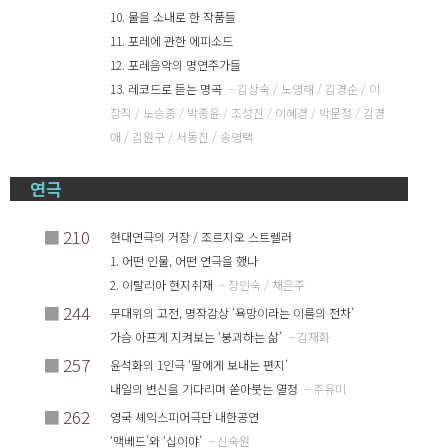
10. 물을 소내로 한 작품들
11. 포레에 관한 에피소드
12. 포레음악의 명연주가들
13. 레코드로 듣는 명곡
– 김상숙 / 노영해 / 김경순 / 이
장직 / 노승종 / 박종윤 / 조성진 / 이혜경 / 박문정 / 김경
애 / 김원구 / 서동진 / 송영택
연극
■
210
현대연극의 거장 / 조르지오 스트렐러
1. 어떤 인물, 어떤 연극을 했나
2. 이탈리아 현지취재
– 장인숙 / 채은주
■
244
무대위의 고전, 명작감상 ‘욕망이라는 이름의 전차’
가슴 아프게 지켜보는 ‘붕괴하는 삶’
– 김재화
■
257
윤석화의 1인극 ‘딸에게 보내는 편지’
내일의 변신을 기다리며 쏟아붓는 열정
– 주유미
■
262
영국 셰익스피어극단 내한공연
‘맥베드’와 ‘십이야’
– 신숙원