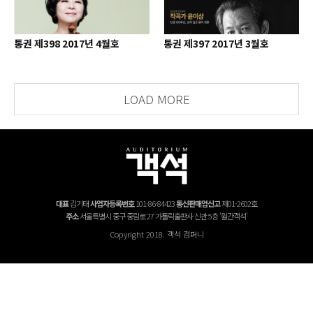
통권 제398 2017년 4월호
통권 제397 2017년 3월호
LOAD MORE
대표
김기태
사업자등록번호
101-86-84423
통신판매업신고
제01-2602호
주소
서울특별시 중구 중림로 27 가톨릭출판사 신관 5층 '월간객석'
Copyright 2018. 객석 컴퍼니