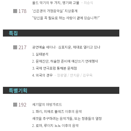
올드 악기의 두 가지, 명기와 고물
– 최승식
■
178
‘신은경의 가정음악실’ 지상중계
“당신을 꼭 필요로 하는 사람이 곁에 있습니까?”
특집
■
217
공연예술 세미나 · 심포지운, 제대로 열리고 있나
1. 실태분석
2. 문제진단, 허술한 준비에 예산쓰기 연례행사
3. 국제 연극포럼 통해본 문제점
4. 외국의 경우
– 장광열 / 안치운 / 김우옥
특별기획
■
192
세기말의 아방가르드
1. 파리, 피에르 불레즈 이후의 음악
새것을 추구하려는 음악가들, 또는 청중들의 열정
2. 로마, 루이지 노노 이후의 음악