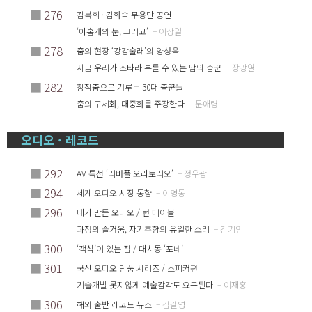
■
276
김복희 · 김화숙 무용단 공연
‘아홉개의 눈, 그리고’
– 이상일
■
278
춤의 현장 ‘강강술래’의 양성옥
지금 우리가 스타라 부를 수 있는 땀의 춤꾼
– 장광열
■
282
창작춤으로 겨루는 30대 춤꾼들
춤의 구체화, 대중화를 주장한다
– 문애령
오디오 · 레코드
■
292
AV 특선 ‘리버풀 오라토리오’
– 정우광
■
294
세계 오디오 시장 동향
– 이영동
■
296
내가 만든 오디오 / 턴 테이블
과정의 즐거움, 자기추향의 유일한 소리
– 김기인
■
300
‘객석’이 있는 집 / 대치동 ‘포네’
■
301
국산 오디오 단품 시리즈 / 스피커편
기술개발 못지않게 예술감각도 요구된다
– 이재홍
■
306
해외 출반 레코드 뉴스
– 김길영