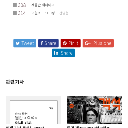
■
308
새음반 새테이프
■
314
이달의 LP. CD평
– 선병철
Tweet
Share
Pin it
Plus one
Share
관련기사