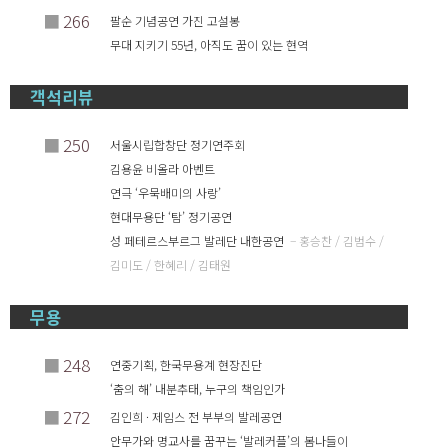
■
266
팔순 기념공연 가진 고설봉
무대 지키기 55년, 아직도 꿈이 있는 현역
객석리뷰
■
250
서울시립합창단 정기연주회
김용윤 비올라 아벤트
연극 ‘우묵배미의 사랑’
현대무용단 ‘탐’ 정기공연
성 페테르스부르그 발레단 내한공연
– 홍승찬 / 김범수 /
김미도 / 한혜리 / 김태원
무용
■
248
연중기획, 한국무용계 현장진단
‘춤의 해’ 내분추태, 누구의 책임인가
■
272
김인희 · 제임스 전 부부의 발레공연
안무가와 명교사를 꿈꾸는 ‘발레커플’의 봄나들이