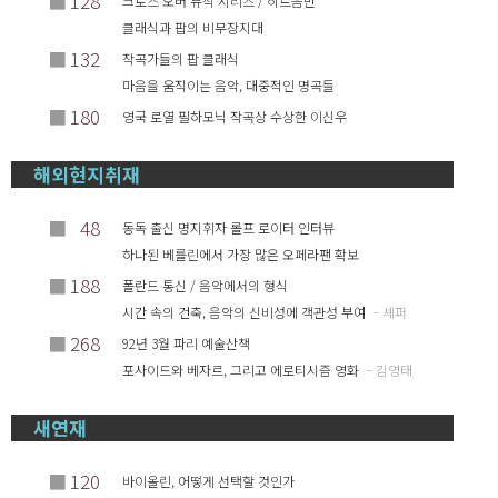
■
128
크로스 오버 뮤직 시리즈 / 히트음반
클래식과 팝의 비무장지대
■
132
작곡가들의 팝 클래식
마음을 움직이는 음악, 대중적인 명곡들
■
180
영국 로열 필하모닉 작곡상 수상한 이신우
해외현지취재
■
48
동독 출신 명지휘자 롤프 로이터 인터뷰
하나된 베를린에서 가장 많은 오페라팬 확보
■
188
폴란드 통신 / 음악에서의 형식
시간 속의 건축, 음악의 신비성에 객관성 부여
– 셰퍼
■
268
92년 3월 파리 예술산책
포사이드와 베자르, 그리고 에로티시즘 영화
– 김영태
새연재
■
120
바이올린, 어떻게 선택할 것인가