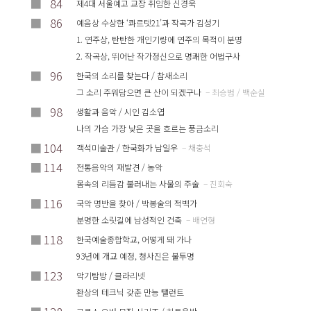
■
84
제4대 서울예고 교장 취임한 신경욱
■
86
예음상 수상한 ‘콰르텟21’과 작곡가 김성기
1. 연주상, 탄탄한 개인기량에 연주의 목적이 분명
2. 작곡상, 뛰어난 작가정신으로 명쾌한 어법구사
■
96
한국의 소리를 찾는다 / 참새소리
그 소리 주워담으면 큰 산이 되겠구나
– 최승범 / 백순실
■
98
생활과 음악 / 시인 김소엽
나의 가슴 가장 낮은 곳을 흐르는 풍금소리
■
104
객석미술관 / 한국화가 남일우
– 채충석
■
114
전통음악의 재발견 / 농악
몸속의 리듬감 불러내는 사물의 주술
– 진회숙
■
116
국악 명반을 찾아 / 박봉술의 적벽가
분명한 소릿길에 남성적인 건축
– 배연형
■
118
한국예술종합학교, 어떻게 돼 가나
93년에 개교 예정, 청사진은 불투명
■
123
악기탐방 / 클라리넷
환상의 테크닉 갖춘 만능 탤런트