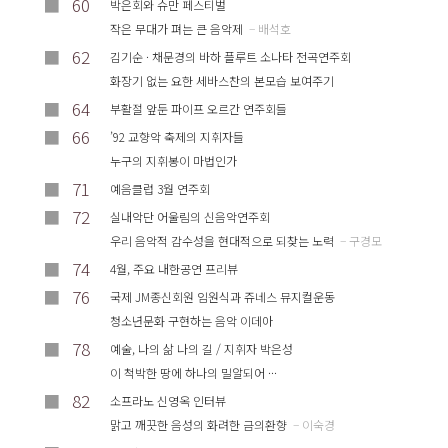
■
60
박은회와 슈만 페스티벌
작은 무대가 펴는 큰 음악제
– 배석호
■
62
김기순 · 채문경의 바하 플루트 소나타 전곡연주회
화장기 없는 요한 세바스찬의 본모습 보여주기
■
64
부활절 앞둔 파이프 오르간 연주회들
■
66
’92 교향악 축제의 지휘자들
누구의 지휘봉이 마법인가
■
71
예음클럽 3월 연주회
■
72
실내악단 어울림의 신음악연주회
우리 음악적 감수성을 현대적으로 되찾는 노력
– 구경모
■
74
4월, 주요 내한공연 프리뷰
■
76
국제 JM종신회원 임원식과 쥬네스 뮤지컬운동
청소년문화 구현하는 음악 이데아
■
78
예술, 나의 삶 나의 길 / 지휘자 박은성
이 척박한 땅에 하나의 밀알되어 ···
■
82
소프라노 신영옥 인터뷰
맑고 깨끗한 음성의 화려한 금의환향
– 이숙경