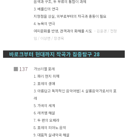
음색과 구조, 두 부류의 통합이 과제
3. 베를린의 연극
지향점을 상실, 외부로부터의 자극과 충동이 필요
4. 뉴욕의 연극
여피문화를 반영, 관객과의 화해를 시도
– 김윤경 / 전정
임 / 이상면 / 장경욱
바로크부터 현대까지 작곡가 집중탐구 28
■
137
가브리엘 포레
1. 파리 현지 취재
2. 포레의 생애
3. 아름답고 독자적인 음악어법] 4. 살롱음악가로서의 포
레
5. 가곡의 세계
6. 레퀴엠 해설
7. 두 편의 오페라
8. 포레의 피아노 음악
9. 대표적 실내악곡 해설