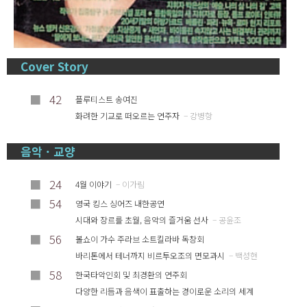
Cover Story
■
42
플루티스트 송여진
화려한 기교로 떠오르는 연주자
– 강병항
음악 · 교양
■
24
4월 이야기
– 이가림
■
54
영국 킹스 싱어즈 내한공연
시대와 장르를 초월, 음악의 즐거움 선사
– 공윤조
■
56
볼쇼이 가수 주라브 소트킬라바 독창회
바리톤에서 테너까지 비르투오조의 면모과시
– 백성현
■
58
한국타악인회 및 최경환의 연주회
다양한 리듬과 음색이 표출하는 경이로운 소리의 세계