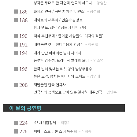
성곽을 무대로 한 자연과 연극의 하모니
– 양영찬
■
186
화제의 연극 / 극단 차이무 ‘비언소’
– 장성희
■
188
대학로의 새주역 / 연출가 김광보
힘과 템포, 집단 앙상블에 대한 믿음
■
190
객석 추천무대 / 즐거운 사람들의 ‘여자의 적들’
■
192
내한공연 갖는 현대무용가 안성수
– 장광열
■
194
내가 만난 아메리컨 발레 시어터
풍부한 감수성, 드라마틱 발레의 묘미
– 임소영
■
196
한국 발레 빛내는 여섯 명의 남성무용수
높은 도약, 넘치는 에너지와 스피드
– 김영태
■
208
재발굴된 한국 연극사
연극사의 공백으로 남아 있는 일제하 대주연극
– 김만수
이 달의 공연평
■
224
’96 세계합창제
– 최흥기
■
226
피아니스트 아론 쇼어 독주회
– 진회숙