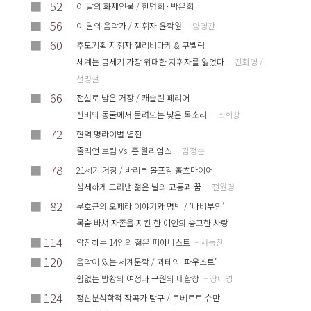
■
52
이 달의 화제인물 / 한명희 · 박은희
■
56
이 달의 음악가 / 지휘자 윤학원
– 양영찬
■
60
추모기획 지휘자 첼리비다케 & 쿠벨릭
세계는 금세기 가장 위대한 지휘자를 잃었다
– 진화영 /
선병철
■
66
전설로 남은 거장 / 캐슬린 페리어
신비의 동굴에서 들려오는 낮은 목소리
– 조희창
■
72
현역 명라이벌 열전
줄리언 브림 Vs. 존 윌리엄스
– 김정순
■
78
21세기 거장 / 바리톤 볼프강 홀츠마이어
섬세하게 그려낸 젊은 날의 고통과 꿈
– 전원경
■
82
문호근의 오페라 이야기와 명반 / ‘나비부인’
목숨 바쳐 자존을 지킨 한 여인의 숭고한 사랑
■
114
약진하는 14인의 젊은 피아니스트
– 서동진
■
120
음악이 있는 세계문학 / 괴테의 ‘파우스트’
쉼없는 방황의 여정과 구원의 대합창
– 장미영
■
124
정신분석학적 작곡가 탐구 / 로베르트 슈만