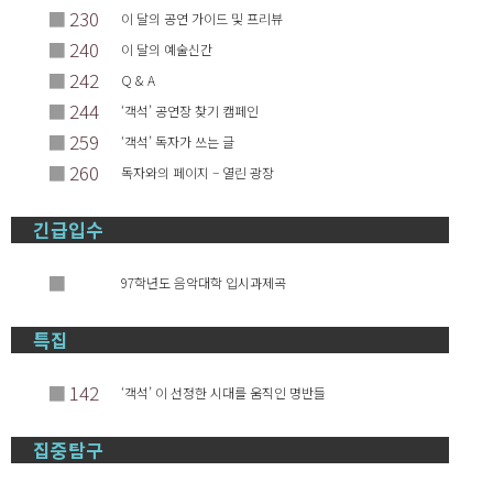
■
230
이 달의 공연 가이드 및 프리뷰
■
240
이 달의 예술신간
■
242
Q & A
■
244
‘객석’ 공연장 찾기 캠페인
■
259
‘객석’ 독자가 쓰는 글
■
260
독자와의 페이지 – 열린 광장
긴급입수
■
97학년도 음악대학 입시과제곡
특집
■
142
‘객석’ 이 선정한 시대를 움직인 명반들
집중탐구