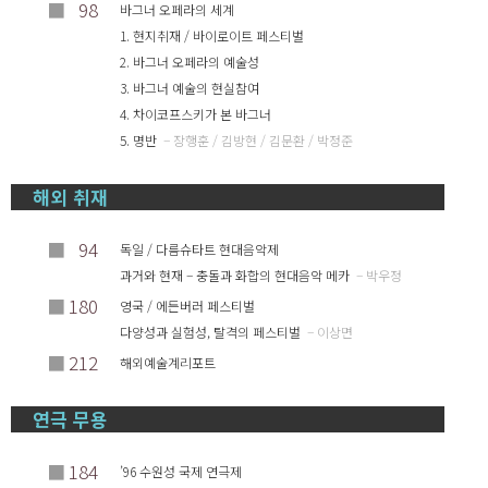
■
98
바그너 오페라의 세계
1. 현지취재 / 바이로이트 페스티벌
2. 바그너 오페라의 예술성
3. 바그너 예술의 현실참여
4. 차이코프스키가 본 바그너
5. 명반
– 장행훈 / 김방현 / 김문환 / 박정준
해외 취재
■
94
독일 / 다름슈타트 현대음악제
과거와 현재 – 충돌과 화합의 현대음악 메카
– 박우정
■
180
영국 / 에든버러 페스티벌
다양성과 실험성, 탈격의 페스티벌
– 이상면
■
212
해외예술계리포트
연극 무용
■
184
’96 수원성 국제 연극제