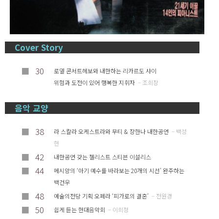
Cover Story
■
30
로열 콘서트헤보와 내한하는 리카르도 샤이
위험과 도전이 있어 행복한 지휘자
– 조희창
음악 교양
■
38
라 스칼라 오케스트라와 무티 & 장한나 내한공연
– 백성
현
■
42
내한공연 갖는 첼리스트 스티븐 이설리스
■
44
메시앙의 ‘아기 예수를 바라보는 20개의 시선’ 완주하는
백건우
■
48
예술의전당 기획 오페라 ‘피가로의 결혼’
– 전원경
■
50
쉽게 듣는 현대음악회
– 이희정