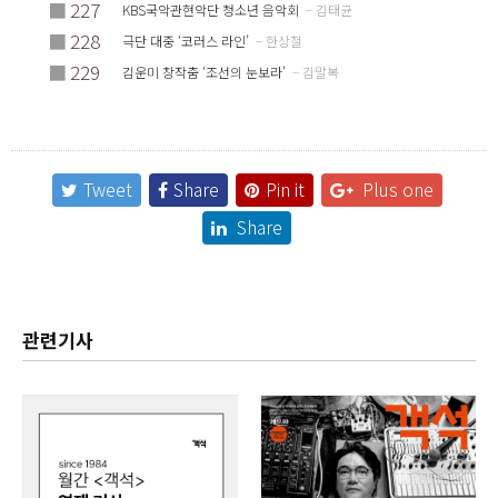
■
227
KBS국악관현악단 청소년 음악회
– 김태균
■
228
극단 대중 ‘코러스 라인’
– 한상철
■
229
김운미 창작춤 ‘조선의 눈보라’
– 김말복
Tweet
Share
Pin it
Plus one
Share
관련기사