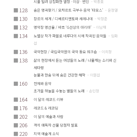
시를 빌려 상징화한 열정 · 이상 · 번민
– 박종호
■
128
숨은 명곡찾기 / 모차르트 극부수 음악 ‘타모스’
– 윤정열
■
130
장르의 세계 / 디베르티멘토와 세레나데
– 박정준
■
132
명악장 명선율 / 바흐 ‘G선상의 아리아’
– 이남재
■
134
노밸상 작가 파블로 네루다의 시에 작곡된 음악들
– 임화
섭
■
136
국악현장 / 국립국악원의 국악 동요 워크숍
– 이희정
■
138
삶의 현장에서 듣는 여성들의 노래 / 나물캐는 소리와 신
세타령
눈물과 한숨 뒤에 숨은 건강한 해학
– 이원섭
■
160
천체와 음악
초가을 하늘을 수놓는 별들의 노래
– 손민정
■
164
이 달의 레코드 리뷰
■
176
레코드 & 레코딩
■
202
이 달의 예술과 사람
■
206
객석 애독자 선물 당첨자 발표
■
220
지역 예술계 소식