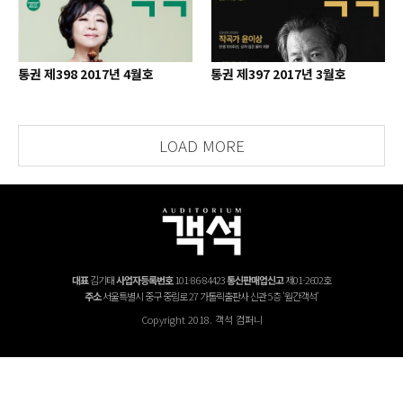
통권 제398 2017년 4월호
통권 제397 2017년 3월호
LOAD MORE
대표
김기태
사업자등록번호
101-86-84423
통신판매업신고
제01-2602호
주소
서울특별시 중구 중림로 27 가톨릭출판사 신관 5층 '월간객석'
Copyright 2018. 객석 컴퍼니