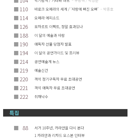
■
104
악기탐색 / 기타와 하프
– 우광혁 / 박정준
■
110
바로크 오페라의 세계 / ‘사랑에 빠진 오빠’
– 박종호
■
114
오페라 에피소드
■
126
모차르트 이펙트, 정말 효과있나
■
188
이 달의 예술과 사람
■
190
애독자 선물 당첨자 발표
■
194
이 달의 공연가이드 및 프리뷰
■
214
공연예술계 뉴스
■
219
예술신간
■
220
객석 정기구독자 무료 초대공연
■
221
객석 애독자 무료 초대공연
■
222
취재낙수
특집
■
88
서거 10주년, 카라얀을 다시 본다
1 카라얀과 리차드 오스본 인터뷰