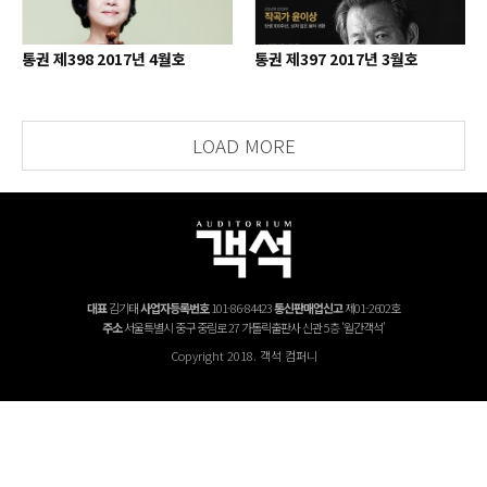
통권 제398 2017년 4월호
통권 제397 2017년 3월호
LOAD MORE
대표
김기태
사업자등록번호
101-86-84423
통신판매업신고
제01-2602호
주소
서울특별시 중구 중림로 27 가톨릭출판사 신관 5층 '월간객석'
Copyright 2018. 객석 컴퍼니