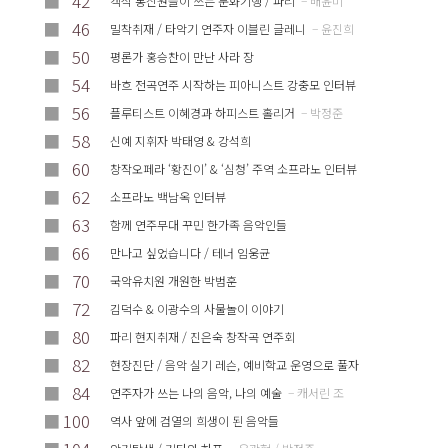
■
42
객석 통신원들이 쓰는 문화기행 / 파리
– 배윤미
■
46
밀착취재 / 타악기 연주자 이블린 글레니
– 윤진희
■
50
평론가 홍승찬이 만난 사라 장
■
54
바흐 전곡연주 시작하는 피아니스트 강충모 인터뷰
■
56
플루티스트 이혜경과 하피스트 홀리거
– 박정준
■
58
신예 지휘자 박태영 & 강석희
■
60
창작오페라 ‘황진이’ & ‘심청’ 주역 소프라노 인터뷰
■
62
소프라노 백남옥 인터뷰
■
63
함께 연주무대 꾸민 한가족 음악인들
■
66
만나고 싶었습니다 / 테너 임웅균
■
70
국악유치원 개원한 박범훈
■
72
김덕수 & 이광수의 사물놀이 이야기
■
80
파리 현지취재 / 진은숙 창작곡 연주회
■
82
현장진단 / 음악 실기 레슨, 예비학교 운영으로 풀자
■
84
연주자가 쓰는 나의 음악, 나의 예술
– 캐서린 조
■
100
역사 앞에 검열의 희생이 된 음악들