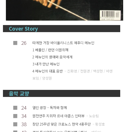
Cover Story
■
26
타계한 거장 바이올리니스트 예후디 메뉴인
1 베를린 / 런던 이원취재
2 메뉴인의 생애와 음악세계
3 내가 만난 메뉴인
4 메뉴인의 대표 음반
– 진화영 / 전원경 / 백성현 / 바렌
보임 / 양성원
음악 교양
■
24
열린 광장 – 독자와 함께
■
34
원전연주 지휘자 르네 야콥스 인터뷰
– 노승림
■
38
창단 25주년 맞은 크로노스 현악 4중주단
– 황성호