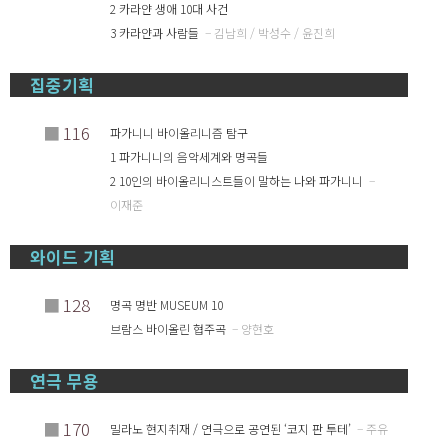
2 카라얀 생애 10대 사건
3 카라얀과 사람들
– 김남희 / 박성수 / 윤진희
집중기획
■
116
파가니니 바이올리니즘 탐구
1 파가니니의 음악세계와 명곡들
2 10인의 바이올리니스트들이 말하는 나와 파가니니
–
이재준
와이드 기획
■
128
명곡 명반 MUSEUM 10
브람스 바이올린 협주곡
– 양현호
연극 무용
■
170
밀라노 현지취재 / 연극으로 공연된 ‘코지 판 투테’
– 주유