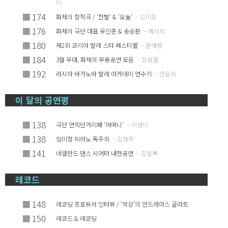
미
■
174
화제의 창작극 / ‘찬탈’ & ‘오늘’
– 김미도
■
176
화제의 극단 대표 유인촌 & 송승환
– 예서희
■
180
제2회 코리아 발레 스타 페스티벌
– 문애령
■
184
3월 무대, 화제의 무용공연 모음
– 장광열
■
192
러시아 바가노바 발레 아카데미 연수기
– 안윤희
이 달의 공연평
■
138
극단 연희단거리패 ‘어머니’
– 이영미
■
138
임미정 피아노 독주회
– 김형주
■
141
네델란드 댄스 시어터 내한공연
– 김말복
레코드
■
148
레코딩 프로듀서 인터뷰 / ‘악상’의 안드레아스 글라트
■
150
레코드 & 레코딩