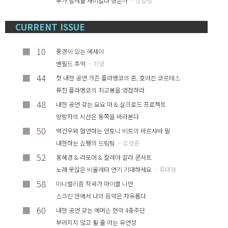
누가 발레를 재미없다 했는가
– 장일범
CURRENT ISSUE
■
10
풍경이 있는 에세이
벤필드 추억
– 최열
■
44
첫 내한 공연 가즌 플라멩코의 혼, 호아킨 코르테스
퓨전 플라멩코의 최고봉을 영접하라
■
48
내한 공연 갖는 요요 마 & 실크로드 프로젝트
방랑자의 시선은 동쪽을 바라본다
■
50
백건우와 협연하는 안토니 비트의 바르샤바 필
내한하는 쇼팽의 드림팀
– 김영준
■
52
홍혜경 & 라모어 & 칼레야 갈라 콘서트
노래 못잖은 비올레타 연기 기대하세요
– 류태형
■
58
미니멀리즘 작곡가 마이클 니만
스크린 안에서 나의 음악은 자유롭다
■
60
내한 공연 갖는 에머슨 현악 4중주단
부러지지 않고 휠 줄 아는 유연성