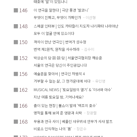
태호에 ‘말’이 있었나니
■
146
이 연극을 말한다 | 극단 풍경 ‘발코니’
무엇이 진짜고, 무엇이 가짜인가
– 이선형
■
148
스페셜 인터뷰 | 인도 카타칼리 지도자 나리파타 나라야난
모두 이 얼굴 안에 있소이다
■
150
객석이 만난 연극인 | 번역가 성수정
번역 제1원칙, 원작을 사수하라
– 김수미
■
152
박상순의 담·談·談·담 | 서울연극협회장 채승훈
서울의 연극은 당신이 주인공입니다
■
156
예술혼을 찾아서 | 연극인 차범석 4
거부할 수 없는 삶, 그 한가운데에 서다
– 유민영
■
162
MUSICAL NEWS | ‘토요일밤의 열기’ & ‘미녀와 야수’
지난 여름 토요일 밤, 기억나세요?
■
166
춤이 있는 현장 | 볼쇼이 발레 ‘백조의 호수’
명작을 통해 보여 준 영광과 쇠락
– 장광렬
■
168
무용과 연극 사이 | 베를린 샤우뷔네 안무가 사샤 발츠
비로소 인식하는 나의 ‘몸’
– 장은수