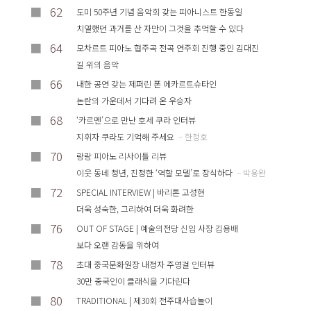
■
62
도미 50주년 기념 음악회 갖는 피아니스트 한동일
치열했던 과거를 산 자만이 그것을 추억할 수 있다
■
64
모차르트 피아노 협주곡 전곡 연주회 진행 중인 김대진
길 위의 음악
■
66
내한 공연 갖는 제퍼린 폰 에카르트슈타인
논란의 가운데서 기다려 온 우승자
■
68
‘카르멘’으로 만난 호세 쿠라 인터뷰
지휘자 쿠라도 기억해 주세요
– 한정호
■
70
랑랑 피아노 리사이틀 리뷰
이웃 동네 청년, 진정한 ‘역할 모델’로 장식하다
– 박용완
■
72
SPECIAL INTERVIEW | 바리톤 고성현
더욱 성숙한, 그리하여 더욱 화려한
■
76
OUT OF STAGE | 예술의전당 신임 사장 김용배
보다 오랜 감동을 위하여
■
78
초대 중국문화원장 내정자 주영걸 인터뷰
30만 중국인이 클래식을 기다린다
■
80
TRADITIONAL | 제30회 전주대사습놀이