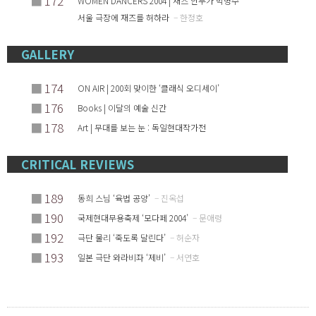
■
172
WOMEN DANCERS 2004 | 재즈 안무가 박명수
서울 극장에 재즈를 허하라
– 한정호
GALLERY
■
174
ON AIR | 200회 맞이한 ‘클래식 오디세이’
■
176
Books | 이달의 예술 신간
■
178
Art | 무대를 보는 눈 : 독일현대작가전
CRITICAL REVIEWS
■
189
동희 스님 ‘육법 공양’
– 진옥섭
■
190
국제현대무용축제 ‘모다페 2004’
– 문애령
■
192
극단 물리 ‘죽도록 달린다’
– 허순자
■
193
일본 극단 와라비좌 ‘제비’
– 서연호