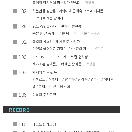
축제의 한가운데 판소리가 있었다
– 현경채
■
82
하늘만큼 땅만큼 | 이화여대 문재숙 교수와 제자들
국악의 미래를 잡아라
■
86
ECLIPSE OF ART | 판화가 류연복
좁쌀 한 알 속에 우주를 담은 ‘작은 거인’
– 송준
■
92
불멸의 목소리 | 테너 티토 스키파
만인을 끌어당긴 감칠맛, 가수 중의 가수
– 유형종
■
100
SPECIAL FEATURE | 재즈 보컬 윤희정
재즈에는 날개를, 그녀에겐 장미를
– 박정준
■
102
화제의 인물 & 무대
빈하르트 / 신빛나리 / 양수화 / 신갑순 / 김희철 / 이다 헨
델 / 이야기가 있는 음악회
■
186
이달의 추천공연
RECORD
■
116
레코드 & 레코딩