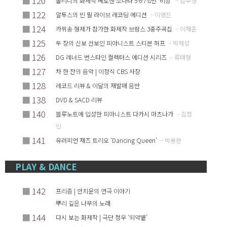
■
120
폴리니의 화제작 베토벤 소나타 5·6·7·8번 ‘비창’
– 김주영
■
122
알투스의 빈 필 라이브 레코딩 에디션
– 이영진
■
124
카퓌송 형제가 참가한 화제작 브람스 3중주곡집
– 이재준
■
125
두 장의 신보 선보인 피아니스트 스티븐 허프
– 박제성
■
126
DG 레너드 번스타인 컬렉터스 에디션 시리즈
– 류태형
■
127
차 한 잔의 음악 | 이정식 CBS 사장
■
128
레코드 리뷰 & 이달의 재발매 음반
■
138
DVD & SACD 리뷰
■
140
블루노트에 입성한 피아니스트 다카시 마츠나가
– 김정
민
■
141
유러피언 재즈 트리오 ‘Dancing Queen’
– 박용완
PLAY & DANCE
■
142
프리즘 | 안치운의 연극 이야기
뿌리 깊은 나무의 노래
■
144
다시 보는 화제작 | 극단 청우 ‘뙤약볕’