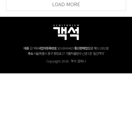
LOAD MORE
대표
김기태
사업자등록번호
101-86-84423
통신판매업신고
제01-2602호
주소
서울특별시 중구 중림로 27 가톨릭출판사 신관 5층 '월간객석'
Copyright 2018. 객석 컴퍼니