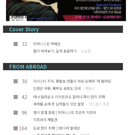
Cover Story
■
32
피아니스트 백혜선
멀리 바라보기, 길게 호흡하기
– 노승림
FROM ABROAD
■
38
크리스티 지휘, 몽탈보 연출의 라모 오페라 ‘레 팔라당’
인생은 우화, 쾌락도 공포도 있네
– 배윤미
■
42
테너 빌라손 & 리치트라 & 알라냐 파리 현지 취재
세계를 손에 쥔 남자들의 잇단 절창
– 데스몬드 추윈
■
96
헨리 포겔 포럼 | 피아니스트 조르주 치프라
치프라의 재발견
■
164
도쿄 현지 취재 그랑디바 발레단