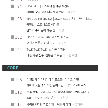
■
94
FAVORITE | 리스트와 돌아온 백건우
의미를 찾되 정의 내리지 않는다
– 박용완
■
98
SPECIAL INTERVIEW | 오보이스트 이윤정ㆍ바수니스트
곽정선ㆍ호르니스트 이석준
관악기 주자들이 사는 법
– 이장직
■
102
PIANIST NOW | 피아니스트 김주영
애정이 만든 시선의 깊이
– 김여항
■
104
TALK TALK TALK | 소리꾼 이자람
나를 키운 전통, 전통을 키우는 나
– 한주연
CORE
■
108
이영진의 마이너리티 리포트29 | 마이클 래빈
자아에 짓눌려 노래를 잃어버린 비극의 오르페우스
■
112
音樂思惟 | 고대 그리스의 음악과 미학① 예술 체계 수ㆍ
조화ㆍ에토스로서의 음악
– 서원주
■
114
국립오페라단 카르멜회 수녀들의 대화
– 유형종