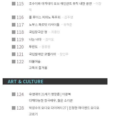
■
115
조수미와 아카데미 오브 에인션트 뮤직 내한 공연
– 이장
직
■
116
폴 루이스 피아노 독주회
– 김주영
■
117
노부스 콰르텟 리사이틀
– 유혁준
■
118
국립창극단 청
– 최종민
■
119
나는 너다
– 김미도
■
120
투란도
– 원종원
■
121
국립발레단 코펠리아
– 장인주
■
122
더불어숲
고독의 즐거움
ART & CULTURE
■
124
유영대의 21세기 명창론 | 이광복
다재다능한 창극배우, 젊은 소리꾼
■
128
박성수의 오디오 다이어리 27 | 진정한 하이엔드 오디오
고르기