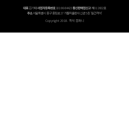
대표
김기태
사업자등록번호
101-86-84423
통신판매업신고
제01-2602호
주소
서울특별시 중구 중림로 27 가톨릭출판사 신관 5층 '월간객석'
Copyright 2018. 객석 컴퍼니