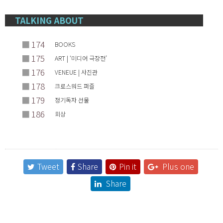
TALKING ABOUT
■
174
BOOKS
■
175
ART | ‘미디어 극장전’
■
176
VENEUE | 사진관
■
178
크로스워드 퍼즐
■
179
정기독자 선물
■
186
회상
Tweet
Share
Pin it
Plus one
Share