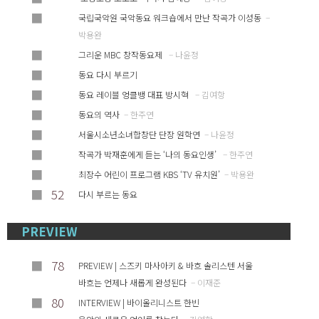
■
국립국악원 국악동요 워크숍에서 만난 작곡가 이성동
–
박용완
■
그리운 MBC 창작동요제
– 나윤정
■
동요 다시 부르기
■
동요 레이블 엉클뱅 대표 방시혁
– 김여항
■
동요의 역사
– 한주연
■
서울시소년소녀합창단 단장 원학연
– 나윤정
■
작곡가 박재훈에게 듣는 ‘나의 동요인생’
– 한주연
■
최장수 어린이 프로그램 KBS ‘TV 유치원’
– 박용완
■
52
다시 부르는 동요
PREVIEW
■
78
PREVIEW | 스즈키 마사아키 & 바흐 솔리스텐 서울
바흐는 언제나 새롭게 완성된다
– 이재준
■
80
INTERVIEW | 바이올리니스트 한빈