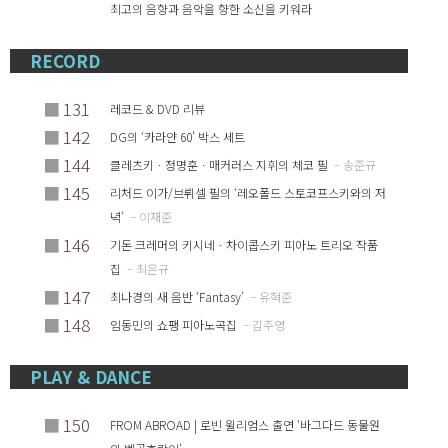
최고의 음향과 음악을 향한 소신을 키워라
RECORD
■
131
레코드 & DVD 리뷰
■
142
DG의 ‘카라얀 60’ 박스 세트
■
144
클레츠키ㆍ정명훈ㆍ매커러스 지휘의 체코 필
– 송준규
■
145
리처드 이가/브뤼셀 필의 ‘레오폴드 스토코프스키와의 저
녁’
– 이재준
■
146
기돈 크레머의 키시네ㆍ차이콥스키 피아노 트리오 작품
집
– 최은규
■
147
최나경의 새 음반 ‘Fantasy’
– 유혁준
■
148
임동민의 쇼팽 피아노곡집
– 김주영
PLAY & DANCE
■
150
FROM ABROAD | 로빈 윌리엄스 출연 ‘바그다드 동물원