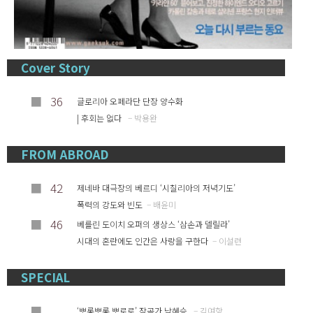
Cover Story
■
36
글로리아 오페라단 단장 양수화
| 후회는 없다
– 박용완
FROM ABROAD
■
42
제네바 대극장의 베르디 ‘시칠리아의 저녁기도’
폭력의 강도와 빈도
– 배윤미
■
46
베를린 도이치 오퍼의 생상스 ‘삼손과 델릴라’
시대의 혼란에도 인간은 사랑을 구한다
– 이설련
SPECIAL
■
‘뽀롱뽀롱 뽀로로’ 작곡가 남혜승
– 김여항