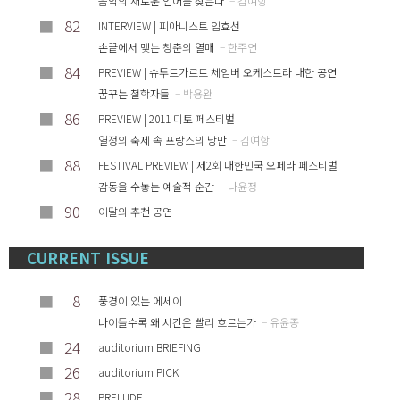
음악의 새로운 언어를 찾는다
– 김여항
■
82
INTERVIEW | 피아니스트 임효선
손끝에서 맺는 청춘의 열매
– 한주연
■
84
PREVIEW | 슈투트가르트 체임버 오케스트라 내한 공연
꿈꾸는 철학자들
– 박용완
■
86
PREVIEW | 2011 디토 페스티벌
열정의 축제 속 프랑스의 낭만
– 김여항
■
88
FESTIVAL PREVIEW | 제2회 대한민국 오페라 페스티벌
감동을 수놓는 예술적 순간
– 나윤정
■
90
이달의 추천 공연
CURRENT ISSUE
■
8
풍경이 있는 에세이
나이들수록 왜 시간은 빨리 흐르는가
– 유윤종
■
24
auditorium BRIEFING
■
26
auditorium PICK
■
28
PRELUDE