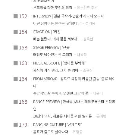
의 벵골호랑이’
부조리를 향한 무언의 외침
– 데스먼드 추윈
■
152
INTERVIEW | 일본 극작가•연출가 히라타 오리자
어떤 상황이든 인간은 ‘말’합니다
– 성기웅
■
154
STAGE ON | ‘키친’
배는 불렀다, 이제 꿈을 꿔보자!
– 김옥란
■
158
STAGE PREVIEW | ‘산불’
태워도 남아있는 산 그림자
– 나윤정
■
160
MUSICAL SCOPE | ‘엄마를 부탁해’
자식이 가진 원죄, 그 이름 엄마
– 조용신
■
164
FROM ABROAD | 생모르 극장의 카롤린 칼송 ‘블루 레이
디’
순간적인 삶 속에 핀 영원한 교감의 꽃
– 배윤미
■
168
DANCE PREVIEW | 한국을 빛내는 해외무용스타 초청공
연
10년의 역사, 새로운 세대를 위한 밑거름
– 문애령
■
170
DANCING CULTURE | ‘콘체르토’
음표가 춤으로 살아나다
– 유형종