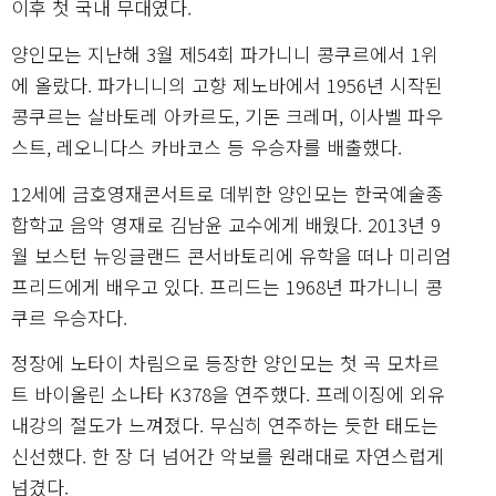
이후 첫 국내 무대였다.
양인모는 지난해 3월 제54회 파가니니 콩쿠르에서 1위
에 올랐다. 파가니니의 고향 제노바에서 1956년 시작된
콩쿠르는 살바토레 아카르도, 기돈 크레머, 이사벨 파우
스트, 레오니다스 카바코스 등 우승자를 배출했다.
12세에 금호영재콘서트로 데뷔한 양인모는 한국예술종
합학교 음악 영재로 김남윤 교수에게 배웠다. 2013년 9
월 보스턴 뉴잉글랜드 콘서바토리에 유학을 떠나 미리엄
프리드에게 배우고 있다. 프리드는 1968년 파가니니 콩
쿠르 우승자다.
정장에 노타이 차림으로 등장한 양인모는 첫 곡 모차르
트 바이올린 소나타 K378을 연주했다. 프레이징에 외유
내강의 절도가 느껴졌다. 무심히 연주하는 듯한 태도는
신선했다. 한 장 더 넘어간 악보를 원래대로 자연스럽게
넘겼다.