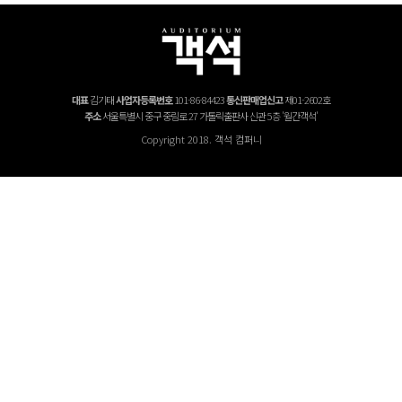
대표
김기태
사업자등록번호
101-86-84423
통신판매업신고
제01-2602호
주소
서울특별시 중구 중림로 27 가톨릭출판사 신관 5층 '월간객석'
Copyright 2018. 객석 컴퍼니