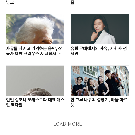
닝크
품
자유를 지키고 기억하는 음악, 작
유럽 무대에서의 자유, 지휘자 성
곡가 이안 크라우스 & 지휘자 배
시연
종훈
런던 심포니 오케스트라 대표 캐스
한 그루 나무의 성장기, 바움 콰르
린 맥다월
텟
LOAD MORE