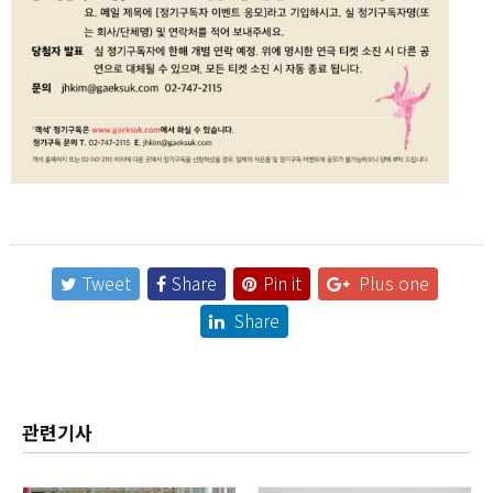
Tweet
Share
Pin it
Plus one
Share
관련기사