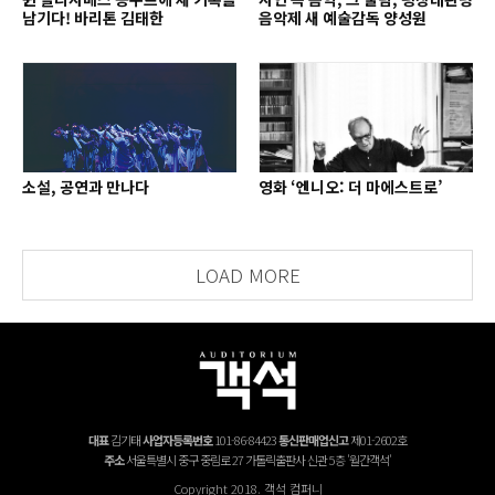
남기다! 바리톤 김태한
음악제 새 예술감독 양성원
소설, 공연과 만나다
영화 ‘엔니오: 더 마에스트로’
LOAD MORE
대표
김기태
사업자등록번호
101-86-84423
통신판매업신고
제01-2602호
주소
서울특별시 중구 중림로 27 가톨릭출판사 신관 5층 '월간객석'
Copyright 2018. 객석 컴퍼니