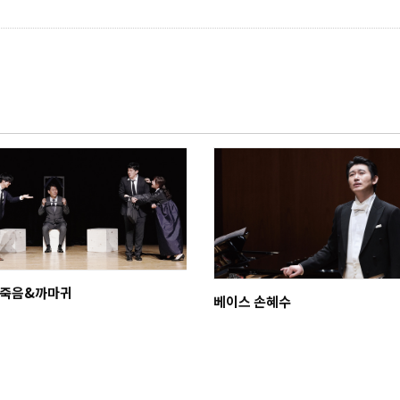
 죽음&까마귀
베이스 손혜수