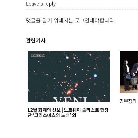
Leave a reply
댓글을 달기 위해서는
로그인
해야합니다.
관련기사
김부장의
12월 화제의 신보 | 노르웨이 솔리스트 합창
단 ‘크리스마스의 노래’ 외