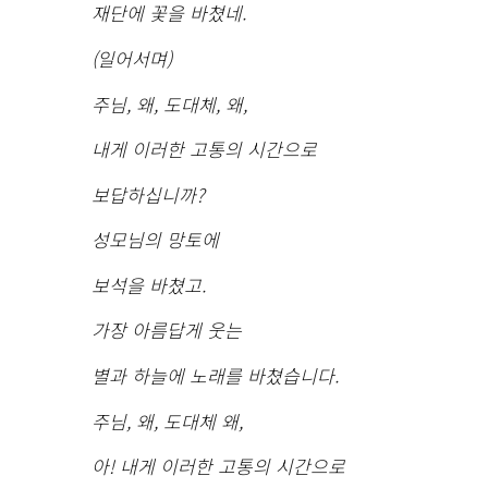
재단에 꽃을 바쳤네.
(일어서며)
주님, 왜, 도대체, 왜,
내게 이러한 고통의 시간으로
보답하십니까?
성모님의 망토에
보석을 바쳤고.
가장 아름답게 웃는
별과 하늘에 노래를 바쳤습니다.
주님, 왜, 도대체 왜,
아! 내게 이러한 고통의 시간으로