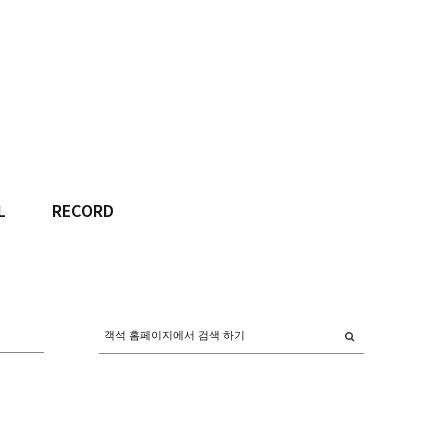
L
RECORD