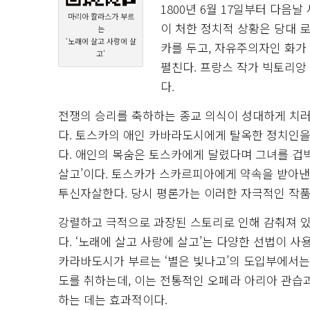
1800년 6월 17일부터 다음
마리아 칼라스가 부르
이 처한 정치적 상황은 당대 
는
‘노래에 살고 사랑에 살
카를 두고, 자유주의자인 화
고’
펼친다. 프랑스 작가 빅토리앙
다.
전쟁의 승리를 축하하는 종교 의식이 성대하게 치
다. 토스카의 애인 카바라도시에게 탈옥한 정치인
다. 애인의 목숨은 토스카에게 달렸다며 그녀를 겁
살고’이다. 토스카가 스카르피아에게 약속을 받아낸 
투신자살한다. 당시 평론가는 이러한 자극적인 작품을
강렬하고 극적으로 과장된 스토리로 인해 감춰져 있
다. ‘노래에 살고 사랑에 살고’는 다양한 선법이 
카라바도시가 부르는 ‘별은 빛나고’의 도입부에서
도를 취하는데, 이는 전통적인 오페라 아리아 관
하는 데는 효과적이다.