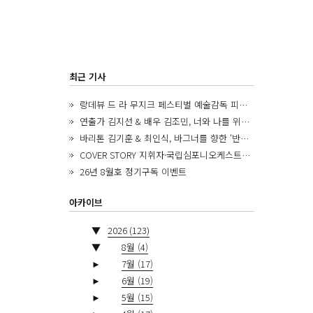
최근 기사
랑데뷰 드 라 무지크 페스티벌 예술감독 피아니스트 김혜진, 5년간의 여정을 돌아보며
연출가 김지선 & 배우 김조민, 너와 나를 위한 ‘모두의 숲’에서 만나는 동심
바리톤 김기훈 & 최인식, 바그너를 향한 ‘반지 원정대’를 앞두고
COVER STORY 지휘자·국립심포니오케스트라 제8대 음악감독 로베르토 아바도
26년 8월호 정기구독 이벤트
아카이브
▼
2026
(123)
▼
8월
(4)
►
7월
(17)
►
6월
(19)
►
5월
(15)