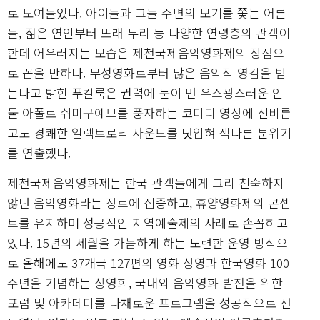
로 모여들었다. 아이들과 그들 주변의 모기를 쫓는 어른
들, 젊은 연인부터 또래 무리 등 다양한 연령층의 관객이
한데 어우러지는 모습은 제천국제음악영화제의 장점으
로 꼽을 만하다. 무성영화로부터 많은 음악적 영감을 받
는다고 밝힌 푸칼룩은 권력에 눈이 먼 우스꽝스러운 인
물 아폴로 쉬미구예브를 풍자하는 코미디 영상에 신비롭
고도 경쾌한 일렉트로닉 사운드를 덧입혀 색다른 분위기
를 연출했다.
제천국제음악영화제는 한국 관객들에게 그리 친숙하지
않던 음악영화라는 장르에 집중하고, 휴양영화제의 콘셉
트를 유지하며 성공적인 지역예술제의 사례로 손꼽히고
있다. 15년의 세월을 가늠하게 하는 노련한 운영 방식으
로 올해에도 37개국 127편의 영화 상영과 한국영화 100
주년을 기념하는 상영회, 국내외 음악영화 발전을 위한
포럼 및 아카데미를 다채로운 프로그램을 성공적으로 선