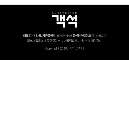
대표
김기태
사업자등록번호
101-86-84423
통신판매업신고
제01-2602호
주소
서울특별시 중구 중림로 27 가톨릭출판사 신관 5층 '월간객석'
Copyright 2018. 객석 컴퍼니