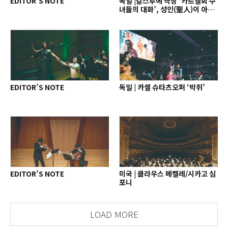
EDITOR’S NOTE
독일 |칼스루에 극장 ‘카르멜회 수
녀들의 대화’, 성인(聖人)이 아닌
인간으로
EDITOR’S NOTE
독일 | 카셀 슈타츠오퍼 ‘박쥐’
EDITOR’S NOTE
미국 | 클라우스 메켈레/시카고 심
포니
LOAD MORE