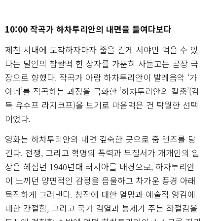
10:00 작곡가 하차투리안의 내면을 들여다보다
제천 시내에 도착하자마자 줄을 길게 서야만 먹을 수 있
다는 달인의 찹쌀떡 한 상자를 가뿐히 사들고는 곧장 극
장으로 향했다. 작곡가 아람 하차투리안이 발레음악 ‘가
야네’를 작곡하는 과정을 극화한 ‘하챠투리안의 칼춤’(감
독 유수프 라지코프)을 보기로 마음먹은 건 탁월한 선택
이었다.
영화는 하차투리안의 내면 깊숙한 곳으로 줌 렌즈를 당
긴다. 전쟁, 그리고 혁명의 폭력과 무질서가 개개인의 일
상을 헤집던 1940년대 러시아를 배경으로, 하차투리안
이 느끼던 양면적인 감정을 음울하고 차가운 풍경 아래
묵직하게 그려낸다. 창작에 대한 열망과 예술적 영감에
대한 간절함, 그리고 국가 검열과 통제가 주는 좌절감을