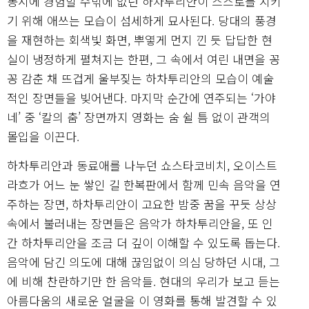
동시에 경험할 수밖에 없던 하차투리안이 스스로를 지키
기 위해 애쓰는 모습이 섬세하게 묘사된다. 당대의 풍경
을 재현하는 회색빛 화면, 뿌옇게 먼지 낀 듯 답답한 현
실이 냉정하게 펼쳐지는 한편, 그 속에서 여린 내면을 꽁
꽁 감춘 채 뜨겁게 울부짖는 하차투리안의 모습이 예술
적인 장면들을 빚어낸다. 마지막 순간에 연주되는 ‘가야
네’ 중 ‘칼의 춤’ 장면까지 영화는 숨 쉴 틈 없이 관객의
몰입을 이끈다.
하차투리안과 동료애를 나누던 쇼스타코비치, 오이스트
라흐가 어느 눈 쌓인 길 한복판에서 함께 민속 음악을 연
주하는 장면, 하차투리안이 고요한 밤중 꿈을 꾸듯 상상
속에서 불러내는 장면들은 음악가 하차투리안을, 또 인
간 하차투리안을 조금 더 깊이 이해할 수 있도록 돕는다.
음악에 담긴 의도에 대해 끊임없이 의심 당하던 시대, 그
에 비해 찬란하기만 한 음악들. 현대의 우리가 보고 듣는
아름다움의 새로운 얼굴을 이 영화를 통해 발견할 수 있