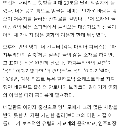
뜨겁게 내리쬐는 햇볕을 피해 20분을 달려 의림지에 들
렀다. 더운 공기 틈으로 얼굴을 내미는 반가운 바람을 맞
으며 저수지를 둘러싼 산책로를 걸었다. 근처 오래된 놀
이공원의 낡은 스피커에서 들려오는 대중가요의 선율이
아직 채 가시지 않은 영화의 여운과 한데 뒤섞였다.
오후에 만난 영화 ‘더 컨덕터’(감독 마리아 피터스)는 ‘하
챠투리안의 칼춤’처럼 실존인물의 삶을 소재로 하지만,
그 표현 방식은 완전히 달랐다. ‘하챠투리안의 칼춤’이
‘음악’ 이야기였다면 ‘더 컨덕터’는 음악 ‘이야기’랄까.
1938년, 여성 최초로 뉴욕 필하모닉 오케스트라를 지휘
했던 네덜란드 출신의 안토니아 브리코의 일대기가 영화
의 어법을 따라 흥미롭게 펼쳐졌다.
네덜란드 이민자 출신으로 양부모에게 그리 많은 사랑을
받지 못한 채 자란 가난한 윌리(브리코의 어린 시절 이
름). 그가 보수적인 유럽의 사교계와 음악학교, 연주회장