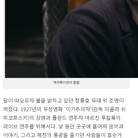
‘하챠투리안의 칼춤’
달이 떠오르자 불을 밝히고 있던 청풍호 무대 위 조명이
꺼졌다. 1927년의 무성영화 ‘이기주의자’(감독 미콜라 쉬
피코프스키)의 상영과 폴란드 연주자 마르친 푸칼룩의
라이브 연주를 위해서다. 낮 동안 곳곳에 흩어져 음악과
이야기, 그리고 제천의 풍광을 즐기던 사람들이 호숫가