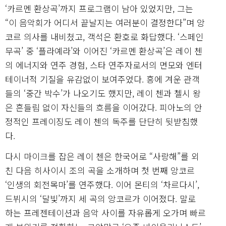
‘카르멘 환상곡’까지 프로그램이 남아 있었지만, 그는
“이 음악회가 어디서 끝날지는 여러분이 결정한다”며 앙
코르 의사를 내비쳤고, 객석은 환호로 화답했다. ‘스페인
무곡’ 중 ‘플라예라’와 이어진 ‘카르멘 환상곡’은 레이 첸
의 에너지와 연주 경험, 스타 연주자로서의 면모와 엔터
테이너적 기질을 유감없이 보여주었다. 흥에 겨운 관객
들의 ‘중간 박수’가 나오기도 했지만, 레이 첸과 첼시 왕
은 흔들림 없이 자신들의 흐름을 이어갔다. 피아노의 안
정적인 프레이징도 레이 첸의 독주를 단단히 뒷받침했
다.
다시 마이크를 잡은 레이 첸은 한국어로 “사랑해”를 외
친 다음 히사이시 조의 곡을 소개하며 첫 번째 앙코르
‘인생의 회전목마’를 연주했다. 이어 몬티의 ‘차르다시’,
드뷔시의 ‘달빛’까지 세 곡의 앙코르가 이어졌다. 말로
하는 프레젠테이션과 음악 사이를 자유롭게 오가며 빠르