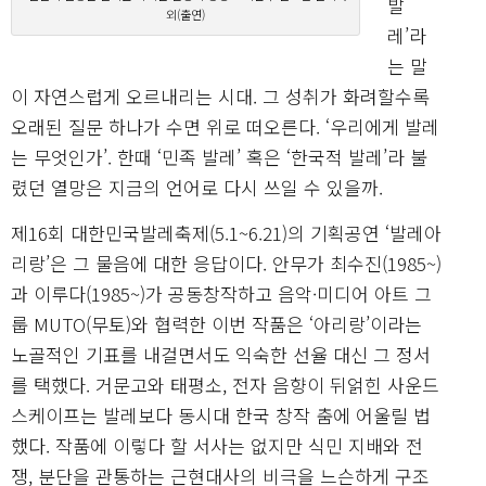
발
외(출연)
레’라
는 말
이 자연스럽게 오르내리는 시대. 그 성취가 화려할수록
오래된 질문 하나가 수면 위로 떠오른다. ‘우리에게 발레
는 무엇인가’. 한때 ‘민족 발레’ 혹은 ‘한국적 발레’라 불
렸던 열망은 지금의 언어로 다시 쓰일 수 있을까.
제16회 대한민국발레축제(5.1~6.21)의 기획공연 ‘발레아
리랑’은 그 물음에 대한 응답이다. 안무가 최수진(1985~)
과 이루다(1985~)가 공동창작하고 음악·미디어 아트 그
룹 MUTO(무토)와 협력한 이번 작품은 ‘아리랑’이라는
노골적인 기표를 내걸면서도 익숙한 선율 대신 그 정서
를 택했다. 거문고와 태평소, 전자 음향이 뒤얽힌 사운드
스케이프는 발레보다 동시대 한국 창작 춤에 어울릴 법
했다. 작품에 이렇다 할 서사는 없지만 식민 지배와 전
쟁, 분단을 관통하는 근현대사의 비극을 느슨하게 구조