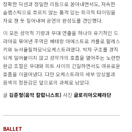
정확한 딕션과 정밀한 리듬으로 쏟아내면서도, 저속한
슬랩스틱으로 흐르지 않는 품격 있는 희극적 타이밍을
자로 잰 듯 짚어내며 공연의 완성도를 견인했다.
이 모든 성악적 기량과 무대 연출을 하나의 유기적인 드
라마로 묶어낸 주역은 베테랑 마에스트로 카를로 팔레스
키와 뉴서울필하모닉오케스트라였다. 박자 구조를 경직
되게 밀어붙이지 않고 성악가의 호흡을 열어주는 노련한
완급 조절은 무대와 피트 사이의 긴밀하면서도 여유로운
호흡을 이끌어냈다. 다만 오케스트라의 세부 앙상블과
음색의 정돈감은 앞으로의 과제로 남았다.
글
김준형(음악 칼럼니스트)
사진
글로리아오페라단
BALLET