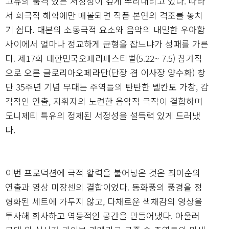
고유의 품격 있는 서정성이 깊게 뿌리내리고 있다. 따라
서 희극적 해학에만 매몰되면 작품 본연의 격조를 놓치
기 쉽다. 대본의 소동극적 요소와 음악의 내밀한 우아함
사이에서 얼마나 정교하게 균형을 잡느냐가 성패를 가른
다. 제17회 대한민국오페라페스티벌(5.22~ 7.5) 참가작
으로 오른 글로리아오페라단(단장 겸 이사장 양수화) 창
단 35주년 기념 무대는 주역들의 탄탄한 벨칸토 가창, 감
각적인 연출, 지휘자의 노련한 음악적 극작이 결합하며
도니제티 특유의 정제된 서정성을 설득력 있게 드러냈
다.
이번 프로덕션에 극적 활력을 불어넣은 것은 최이순의
연출과 영상 미장센의 결합이었다. 동화풍의 풍경을 정
형화된 세트에 가두지 않고, 다채로운 색채감의 영상을
투사해 화사하고 역동적인 공간을 만들어냈다. 아울러