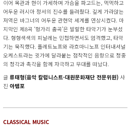
이어 목관과 현이 가세하며 가슴을 파고드는, 먹먹하고
어두운 러시아 정서의 진수를 들려줬다. 깊게 가라앉는
저역은 바그너의 어두운 관현악 세계를 연상시켰다. 마
지막인 제8곡 ‘헝가리 춤곡’은 발랄한 타악기가 눈부셨
다. 형형색색의 피날레는 민첩하면서도 엄격했고, 타악
기는 묵직했다. 플레트뇨프와 라흐마니노프 인터내셔널
오케스트라는 귓가에 달라붙는 점착적인 음향으로 청중
의 청각과 촉각을 함께 자극하고 무대를 떠났다.
글
류태형(음악 칼럼니스트·대원문화재단 전문위원)
사
진
아템포
CLASSICAL MUSIC