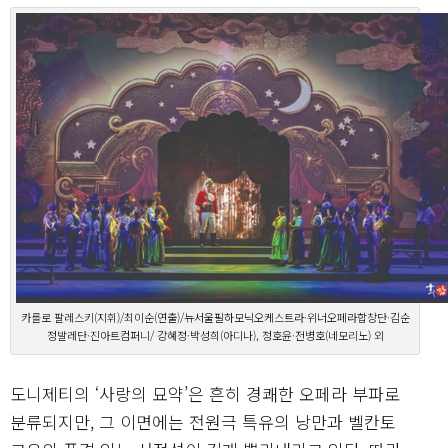
카를로 팔레스키(지휘)/최이순(연출)/뉴서울필하모닉오케스트라·위너오페라합창단·김순
정발레단·진아트컴퍼니/ 강혜정·박성희(아디나), 정호윤·전병호(네모리노) 외
도니제티의 ‘사랑의 묘약’은 흔히 경쾌한 오페라 부파로
분류되지만, 그 이면에는 전원극 특유의 낭만과 벨칸토