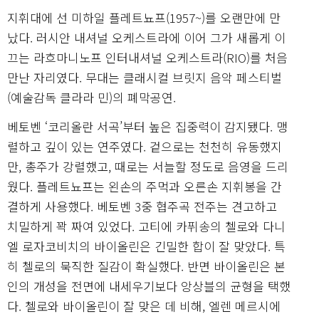
지휘대에 선 미하일 플레트뇨프(1957~)를 오랜만에 만
났다. 러시안 내셔널 오케스트라에 이어 그가 새롭게 이
끄는 라흐마니노프 인터내셔널 오케스트라(RIO)를 처음
만난 자리였다. 무대는 클래시컬 브릿지 음악 페스티벌
(예술감독 클라라 민)의 폐막공연.
베토벤 ‘코리올란 서곡’부터 높은 집중력이 감지됐다. 맹
렬하고 깊이 있는 연주였다. 겉으로는 천천히 유동했지
만, 총주가 강렬했고, 때로는 서늘할 정도로 음영을 드리
웠다. 플레트뇨프는 왼손의 주먹과 오른손 지휘봉을 간
결하게 사용했다. 베토벤 3중 협주곡 전주는 견고하고
치밀하게 꽉 짜여 있었다. 고티에 카퓌송의 첼로와 다니
엘 로자코비치의 바이올린은 긴밀한 합이 잘 맞았다. 특
히 첼로의 묵직한 질감이 확실했다. 반면 바이올린은 본
인의 개성을 전면에 내세우기보다 앙상블의 균형을 택했
다. 첼로와 바이올린이 잘 맞은 데 비해, 엘렌 메르시에