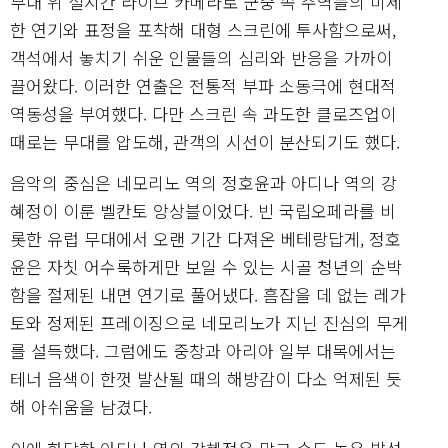
무대 위 실시간 라이브 카메라로 군중 속 주역들의 미세
한 연기와 표정을 포착해 대형 스크린에 투사함으로써,
객석에서 놓치기 쉬운 인물들의 심리와 반응을 가까이
끌어왔다. 이러한 연출은 전통적 부파 소동극에 현대적
역동성을 부여했다. 다만 스크린 속 과도한 클로즈업이
때로는 무대를 압도해, 관객의 시선이 분산되기도 했다.
음악의 중심은 네모리노 역의 정호윤과 아디나 역의 강
혜정이 이룬 벨칸토 앙상블이었다. 빈 국립오페라를 비
롯한 유럽 무대에서 오랜 기간 다져온 베테랑답게, 정호
윤은 자칫 어수룩하게만 보일 수 있는 시골 청년의 순박
함을 절제된 내면 연기로 풀어냈다. 흠잡을 데 없는 레가
토와 정제된 프레이징으로 네모리노가 지닌 진심의 무게
를 설득했다. 그럼에도 중창과 아리아 일부 대목에서는
테너 음색이 한껏 발산될 때의 해방감이 다소 억제된 듯
해 아쉬움을 남겼다.