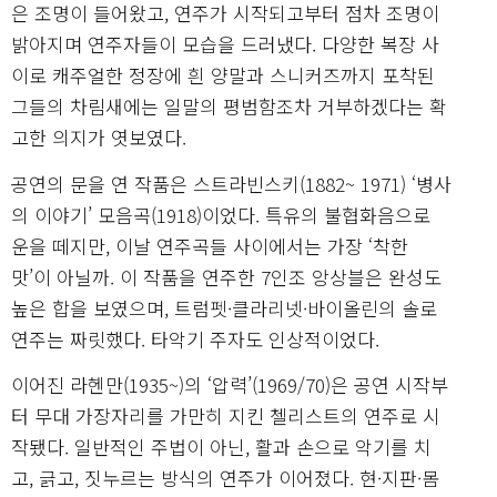
은 조명이 들어왔고, 연주가 시작되고부터 점차 조명이
밝아지며 연주자들이 모습을 드러냈다. 다양한 복장 사
이로 캐주얼한 정장에 흰 양말과 스니커즈까지 포착된
그들의 차림새에는 일말의 평범함조차 거부하겠다는 확
고한 의지가 엿보였다.
공연의 문을 연 작품은 스트라빈스키(1882~ 1971) ‘병사
의 이야기’ 모음곡(1918)이었다. 특유의 불협화음으로
운을 떼지만, 이날 연주곡들 사이에서는 가장 ‘착한
맛’이 아닐까. 이 작품을 연주한 7인조 앙상블은 완성도
높은 합을 보였으며, 트럼펫·클라리넷·바이올린의 솔로
연주는 짜릿했다. 타악기 주자도 인상적이었다.
이어진 라헨만(1935~)의 ‘압력’(1969/70)은 공연 시작부
터 무대 가장자리를 가만히 지킨 첼리스트의 연주로 시
작됐다. 일반적인 주법이 아닌, 활과 손으로 악기를 치
고, 긁고, 짓누르는 방식의 연주가 이어졌다. 현·지판·몸