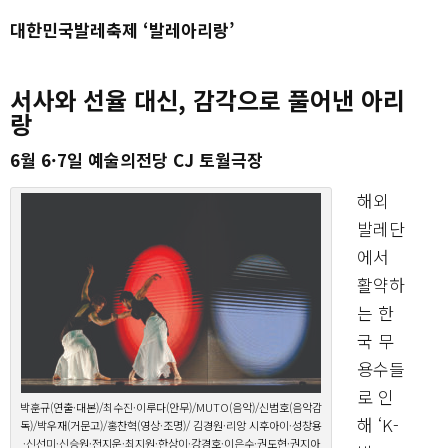
대한민국발레축제 ‘발레아리랑’
서사와 선율 대신, 감각으로 풀어낸 아리
랑
6월 6·7일 예술의전당 CJ 토월극장
해외
발레단
에서
활약하
는 한
국 무
용수들
로 인
박훈규(연출·대본)/최수진·이루다(안무)/MUTO(음악)/신범호(음악감
해 ‘K-
독)/박우재(거문고)/홍찬혁(영상·조명)/ 김경원·리앙 시후아이·성창용
·신선미·신승원·전지운·최지원·한상이·강경호·이은수·권도현·권지아