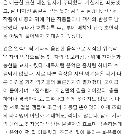
은 매끈한 표현 대신 입자가 두터웠다. 거칠지만 따뜻했
고, 잘 다져진 흙길을 걷는 듯한 감각을 남겼다. 선곡된
작품이 대중의 귀에 익은 작품들이니 객석의 반응도 남
달랐다. 무대가 흐를수록 후반부에 배치된 위촉 초연작
을 어떻게 풀어낼지 기대감이 앞섰다.
검은 일렉트릭 기타의 음산한 음색으로 시작된 위촉작
‘각자의 입장으로’는 5박자의 엇모리장단 위에 전자음과
농현을 교차시켰다. 제목처럼 음악은 좀처럼 하나로 수
렴되지 않았다. 서로 다른 음정을 지닌 악기들은 각기 다
른 의견을 가진 악기들의 토론장처럼 펼쳐졌다. 굽이굽
이 돌아가며 고집스럽게 자신만의 길을 이어갔다. 충돌
하거나 경쟁하지도, 그렇다고 쉽게 섞이지도 않았다. 다
만 서로 곁을 맴돌며 조금씩 이동할 뿐이었다. 이제 조화
의 타이밍이 아닐까 기대해도, 섞이지 않는다. 잠시 기타
의 쉼에도 전자음과 악단은 물결처럼 흐르며 공존하는데
그 음악이 퍽 잘 어울렸다. 조금씩 쌓아 올리는 화음들이