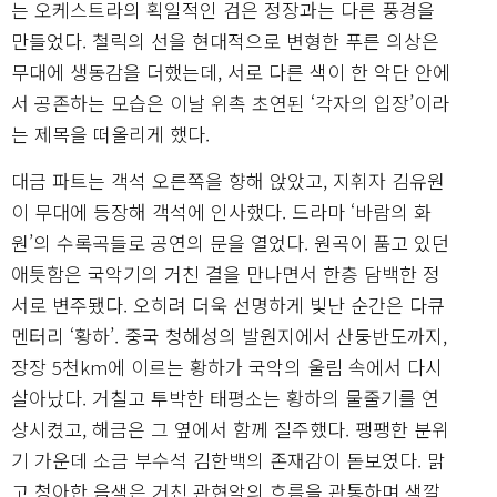
는 오케스트라의 획일적인 검은 정장과는 다른 풍경을
만들었다. 철릭의 선을 현대적으로 변형한 푸른 의상은
무대에 생동감을 더했는데, 서로 다른 색이 한 악단 안에
서 공존하는 모습은 이날 위촉 초연된 ‘각자의 입장’이라
는 제목을 떠올리게 했다.
대금 파트는 객석 오른쪽을 향해 앉았고, 지휘자 김유원
이 무대에 등장해 객석에 인사했다. 드라마 ‘바람의 화
원’의 수록곡들로 공연의 문을 열었다. 원곡이 품고 있던
애틋함은 국악기의 거친 결을 만나면서 한층 담백한 정
서로 변주됐다. 오히려 더욱 선명하게 빛난 순간은 다큐
멘터리 ‘황하’. 중국 청해성의 발원지에서 산둥반도까지,
장장 5천km에 이르는 황하가 국악의 울림 속에서 다시
살아났다. 거칠고 투박한 태평소는 황하의 물줄기를 연
상시켰고, 해금은 그 옆에서 함께 질주했다. 팽팽한 분위
기 가운데 소금 부수석 김한백의 존재감이 돋보였다. 맑
고 청아한 음색은 거친 관현악의 흐름을 관통하며 색깔