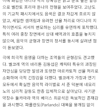
이에 화답한 아디나 역의 강혜정은 맑고 순도 높은 발성
으로 벨칸토 프리마 돈나의 전형을 보여주었다. 고난도
의 기교적 패시지에서도 음색은 결코 차갑게 흐르지 않
았고, 세밀한 셈여림과 유려한 선율 처리로 아디나의 지
적이면서도 서서히 변모하는 심리를 유연하게 포착했다.
특히 여러 중창 장면에서 상대 배역과의 호흡을 놓치지
않으며, 음악의 균형과 장면의 정서를 동시에 살려낸 점
이 돋보였다.
극에 희극적 음영을 더하는 조역들의 균형감도 견고했
다. 벨코레 역의 바리톤 김동섭은 캐릭터 특유의 과장된
자만심을 당당한 발성과 또렷한 마르카토적 선율 처리로
소화하며 극적 긴장감을 더했다. 벨코레가 가창과 연기
모두에서 확실한 음악적 라이벌로 서 준 덕분에 네모리
노의 심리적 갈등도 한층 입체적으로 살아났다. 사기꾼
약장수 둘카마라 역의 베이스 최공석은 독보적인 존재감
을 과시했다. 파를란도(Parlando) 대목을 뭉개짐 없이