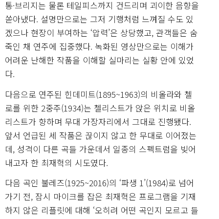
통·브리지는 물론 테일피스까지 건드리며 괴이한 음향을
쏟아냈다. 설명만으로는 그저 기행처럼 느껴질 수도 있
겠으나 현장이 부여하는 ‘압력’은 상당했고, 관객들은 숨
죽인 채 연주에 집중했다. 녹화된 영상만으로는 이해가
어려운 난해한 작품을 이해할 실마리는 실황 안에 있었
다.
다음으로 연주된 힌데미트(1895~1963)의 비올라와 첼
로를 위한 2중주(1934)는 첼리스트가 앉은 위치로 비올
리스트가 향하며 무대 가장자리에서 그대로 진행됐다.
앞서 언급된 세 작품은 끊이지 않고 한 무대로 이어졌는
데, 성격이 다른 곡들 가운데서 일종의 스펙트럼을 빚어
내고자 한 최재혁의 시도였다.
다음 곡인 불레즈(1925~2016)의 ‘파생 1’(1984)로 넘어
가기 전, 잠시 마이크를 잡은 최재혁은 프로그램을 기재
하지 않은 리플릿에 대해 ‘오히려 어떤 곡인지 모르고 들