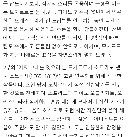
를 압도하기보다, 각자의 소리를 존중하며 균형을 이루
는 모차르트를 들려줬다. 피아노 협주곡 25번에서 임윤
찬은 오케스트라가 긴 도입부를 연주하는 동안 목관 주
자들을 응시하며 음악의 흐름을 함께 만들어갔다. 24번
에서는 보다 역동적인 면모를 드러냈다. 3악장의 빠른
템포 속에서도 흔들림 없이 앞으로 나아가며, 모차르트
가 지닌 다채로운 표정을 자연스럽게 펼쳐 보였다.
2부의 ‘어찌 그대를 잊으리’는 모차르트가 소프라노 낸
시 스토라체(1765~1817)의 고별 연주회를 위해 작곡한
작품이다. 초연 당시 모차르트가 직접 건반악기를 연주
한 것으로 전해지며, 소프라노와 피아노 오블리가토, 오
케스트라가 함께하는 편성 때문에 무대에서 접할 기회가
많지 않다. 고음악 해석으로 오랜 시간 자신만의 음악 세
계를 구축해온 소프라노 임선혜는 젊은 피아니스트를 이
끌어 주면서도 앞서지 않았다. 때로는 임윤찬의 감정을
받아주고, 때로는 작품 전체의 균형을 잡으며 음악을 단