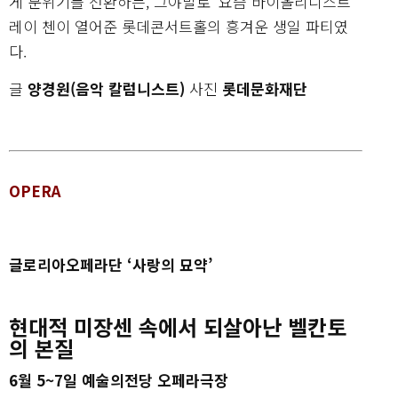
게 분위기를 전환하는, 그야말로 ‘요즘 바이올리니스트’
레이 첸이 열어준 롯데콘서트홀의 흥겨운 생일 파티였
다.
글
양경원(음악 칼럼니스트)
사진
롯데문화재단
OPERA
글로리아오페라단 ‘사랑의 묘약’
현대적 미장센 속에서 되살아난 벨칸토
의 본질
6월 5~7일 예술의전당 오페라극장