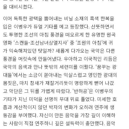
을 대비시켰다.
이어 독특한 광택을 뿜어내는 비닐 소재의 흑색 한복을
입은 이병우가 듀얼 기타를 메고 등장했다. 산뜻하면서
도 투명한 조선의 아침 풍경을 떠오르게 한 유명한 원곡
영화 ‘스캔들-조선남녀상열지사’ 중 ‘조원의 아침’에 귀
가 익숙해져있던 탓일까? 새롭게 다가오는 국악은 다른
풍경을 머릿속에 만들어냈다. 우아하고 이국적인 리듬은
국악의 음색과 만나 뜻밖의 세련미를 이뤘다. ‘꿈꾸는 광
대들’에서는 소금이 쏟아내는 익살스럽고 영민한 광대의
몸짓은, 마치 참새가 재잘거리듯이 명랑하게 뻗어 나갔
고 악단은 그 뒤를 가볍게 따랐다. ‘반허공’은 이병우의
기타가 지닌 미덕을 선명히 무대 위로 풀었다. 미세한 호
흡과 계산적이지 않던 박자의 변화가 오히려 연주에 생
동감을 부여했다. 자신이 만든 음악을 가장 깊이 이해하
는 사람이 직접 연주하니 깊은 설득력이 충만했다. 음악