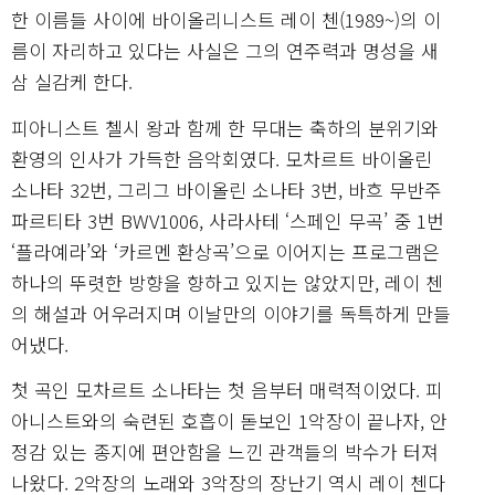
한 이름들 사이에 바이올리니스트 레이 첸(1989~)의 이
름이 자리하고 있다는 사실은 그의 연주력과 명성을 새
삼 실감케 한다.
피아니스트 첼시 왕과 함께 한 무대는 축하의 분위기와
환영의 인사가 가득한 음악회였다. 모차르트 바이올린
소나타 32번, 그리그 바이올린 소나타 3번, 바흐 무반주
파르티타 3번 BWV1006, 사라사테 ‘스페인 무곡’ 중 1번
‘플라예라’와 ‘카르멘 환상곡’으로 이어지는 프로그램은
하나의 뚜렷한 방향을 향하고 있지는 않았지만, 레이 첸
의 해설과 어우러지며 이날만의 이야기를 독특하게 만들
어냈다.
첫 곡인 모차르트 소나타는 첫 음부터 매력적이었다. 피
아니스트와의 숙련된 호흡이 돋보인 1악장이 끝나자, 안
정감 있는 종지에 편안함을 느낀 관객들의 박수가 터져
나왔다. 2악장의 노래와 3악장의 장난기 역시 레이 첸다