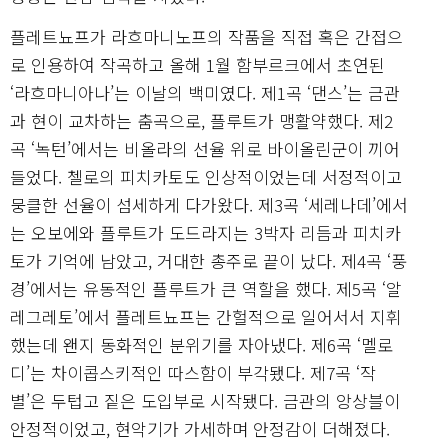
플레트뇨프가 라흐마니노프의 작품을 직접 혹은 간접으
로 인용하여 작곡하고 올해 1월 함부르크에서 초연된
‘라흐마니아나’는 이날의 백미였다. 제1곡 ‘댄스’는 금관
과 현이 교차하는 춤곡으로, 플루트가 맹활약했다. 제2
곡 ‘녹턴’에서는 비올라의 선율 위로 바이올린군이 끼어
들었다. 첼로의 피치카토도 인상적이었는데 서정적이고
뭉클한 선율이 섬세하게 다가왔다. 제3곡 ‘세레나데’에서
는 오보에와 플루트가 도드라지는 3박자 리듬과 피치카
토가 기억에 남았고, 거대한 총주로 끝이 났다. 제4곡 ‘풍
경’에서는 유동적인 플루트가 큰 역할을 했다. 제5곡 ‘알
레그레토’에서 플레트뇨프는 간헐적으로 일어서서 지휘
했는데 왠지 동화적인 분위기를 자아냈다. 제6곡 ‘멜로
디’는 차이콥스키적인 따스함이 부각됐다. 제7곡 ‘작
별’은 두텁고 짙은 도입부로 시작됐다. 금관의 앙상블이
안정적이었고, 현악기가 가세하며 안정감이 더해졌다.