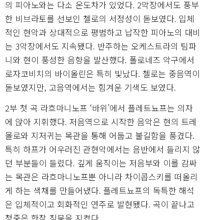
의 피아노와는 다소 온도차가 있었다. 2악장에서도 풍부
한 비브라토를 선보인 첼로의 서정성이 돋보였다. 입체
적인 현악과 상대적으로 평범하고 납작한 피아노의 대비
는 3악장에서도 지속됐다. 반주하는 오케스트라의 팀파
니와 현이 풍성한 음향을 발산했다. 폴로네즈 악구에서
로자코비치의 바이올린은 특히 빛났다. 첼로는 중음역이
돋보였지만, 고음역에서는 힘겨운 기색도 보였다.
2부 첫 곡 라흐마니노프 ‘바위’에서 플레트뇨프는 의자
에 앉아 지휘했다. 저음역으로 시작한 음악은 현의 트레
몰로와 지저귀는 목관을 통해 어둡고 불길함을 풍겼다.
특히 하프가 어우러진 관현악에서는 음반에서 들리지 않
던 부분들이 들렸다. 깊게 움직이는 저음부와 이를 감싸
는 목관은 라흐마니노프뿐 아니라 차이콥스키를 떠올리
게 하는 색채를 만들어냈다. 플레트뇨프의 독특한 해석
은 입체적이고 회화적인 연주로 발현됐다. 곡이 끝나고
청중은 한참 침묵을 지켰다.